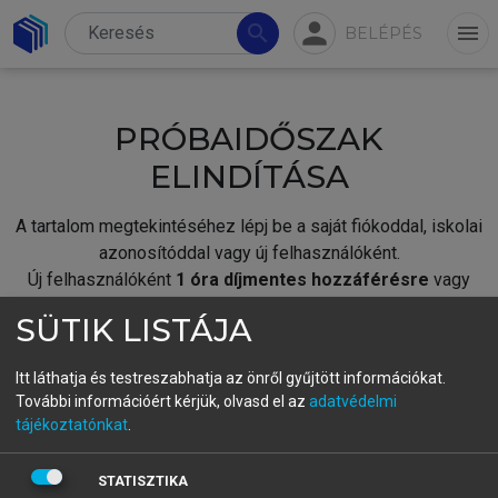
person
search
menu
BELÉPÉS
PRÓBAIDŐSZAK
ELINDÍTÁSA
A tartalom megtekintéséhez lépj be a saját fiókoddal, iskolai
azonosítóddal vagy új felhasználóként.
Új felhasználóként
1 óra díjmentes hozzáférésre
vagy
jogosult.
SÜTIK LISTÁJA
A próbaidőszak elindításához,
jelentkezz
be meglévő
fiókoddal,
vagy hozz létre új fiókot.
Itt láthatja és testreszabhatja az önről gyűjtött információkat.
További információért kérjük, olvasd el az
adatvédelmi
A regisztráció után a
próbaidőszak
automatikusan
elindul.
tájékoztatónkat
.
BELÉPÉS SAJÁT FIÓKKAL
STATISZTIKA