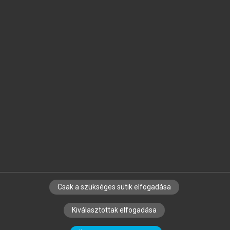
Jelöld meg a számodra fontos részeket, és
készíts
saját
jegyzeteket!
Egyéni előfizetéssel további
MeRSZ+ funkciókat
és
tartalmakat is elérhetsz.
Csak a szükséges sütik elfogadása
SZERZŐKNEK
CÉGEKNEK
KÖNYVTÁROSOKNAK
Kiválasztottak elfogadása
SZERKESZTÉSI ÉS LEKTORÁLÁSI ALAPELVEK