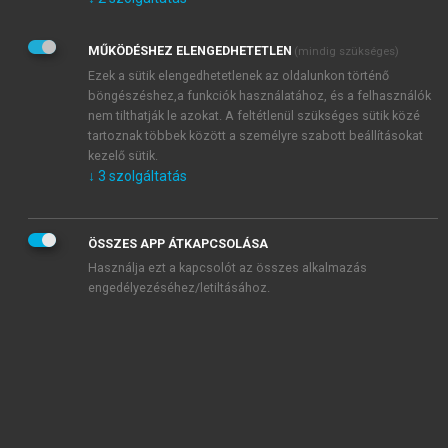
Kérek értesítést az Akadémiai Kiadó Zrt. újdonságairól,
akcióiról.
MŰKÖDÉSHEZ ELENGEDHETETLEN
(mindig szükséges)
Az
Adatkezelési tájékoztatóban
foglaltakat tudomásul
veszem és elfogadom.
Ezek a sütik elengedhetetlenek az oldalunkon történő
Az
Általános vásárlási feltételeket
, valamint a
szotar.net
és a
böngészéshez,a funkciók használatához, és a felhasználók
mersz.hu
oldalak licencszerződéseiben foglaltakat
nem tilthatják le azokat. A feltétlenül szükséges sütik közé
tudomásul veszem és elfogadom.
tartoznak többek között a személyre szabott beállításokat
kezelő sütik.
↓
3
szolgáltatás
KIPRÓBÁLOM
ÖSSZES APP ÁTKAPCSOLÁSA
Használja ezt a kapcsolót az összes alkalmazás
engedélyezéséhez/letiltásához.
MIÉRT ÉRDEMES A MERSZ ONLINE
OKOSKÖNYVTÁRAT HASZNÁLNI?