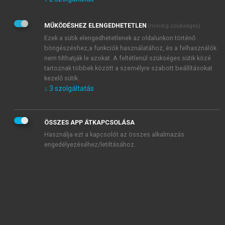
Kérek értesítést az Akadémiai Kiadó Zrt. újdonságairól,
akcióiról.
MŰKÖDÉSHEZ ELENGEDHETETLEN
(mindig szükséges)
Az
Adatkezelési tájékoztatóban
foglaltakat tudomásul
veszem és elfogadom.
Ezek a sütik elengedhetetlenek az oldalunkon történő
Az
Általános vásárlási feltételeket
, valamint a
szotar.net
és a
böngészéshez,a funkciók használatához, és a felhasználók
mersz.hu
oldalak licencszerződéseiben foglaltakat
nem tilthatják le azokat. A feltétlenül szükséges sütik közé
tudomásul veszem és elfogadom.
tartoznak többek között a személyre szabott beállításokat
kezelő sütik.
↓
3
szolgáltatás
KIPRÓBÁLOM
ÖSSZES APP ÁTKAPCSOLÁSA
Használja ezt a kapcsolót az összes alkalmazás
engedélyezéséhez/letiltásához.
MIÉRT ÉRDEMES A MERSZ ONLINE
OKOSKÖNYVTÁRAT HASZNÁLNI?