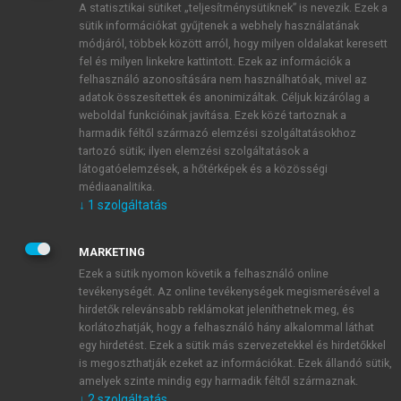
A statisztikai sütiket „teljesítménysütiknek” is nevezik. Ezek a
sütik információkat gyűjtenek a webhely használatának
módjáról, többek között arról, hogy milyen oldalakat keresett
ÚJ FIÓK LÉTREHOZÁSA
fel és milyen linkekre kattintott. Ezek az információk a
1 óra díjmentes hozzáférés
felhasználó azonosítására nem használhatóak, mivel az
adatok összesítettek és anonimizáltak. Céljuk kizárólag a
weboldal funkcióinak javítása. Ezek közé tartoznak a
E-MAIL-CÍM
harmadik féltől származó elemzési szolgáltatásokhoz
tartozó sütik; ilyen elemzési szolgáltatások a
látogatóelemzések, a hőtérképek és a közösségi
NÉV
médiaanalitika.
↓
1
szolgáltatás
JELSZÓ
MARKETING
Ezek a sütik nyomon követik a felhasználó online
tevékenységét. Az online tevékenységek megismerésével a
JELSZÓ ÚJRA
hirdetők relevánsabb reklámokat jeleníthetnek meg, és
korlátozhatják, hogy a felhasználó hány alkalommal láthat
egy hirdetést. Ezek a sütik más szervezetekkel és hirdetőkkel
is megoszthatják ezeket az információkat. Ezek állandó sütik,
Kérek értesítést a MeRSZ újdonságairól, akcióiról.
amelyek szinte mindig egy harmadik féltől származnak.
↓
2
szolgáltatás