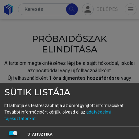
person
search
menu
BELÉPÉS
PRÓBAIDŐSZAK
ELINDÍTÁSA
A tartalom megtekintéséhez lépj be a saját fiókoddal, iskolai
azonosítóddal vagy új felhasználóként.
Új felhasználóként
1 óra díjmentes hozzáférésre
vagy
jogosult.
SÜTIK LISTÁJA
A próbaidőszak elindításához,
jelentkezz
be meglévő
fiókoddal,
vagy hozz létre új fiókot.
Itt láthatja és testreszabhatja az önről gyűjtött információkat.
További információért kérjük, olvasd el az
adatvédelmi
A regisztráció után a
próbaidőszak
automatikusan
elindul.
tájékoztatónkat
.
BELÉPÉS SAJÁT FIÓKKAL
STATISZTIKA