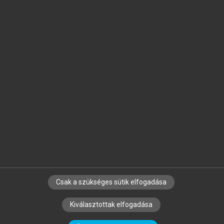
Jelöld meg a számodra fontos részeket, és
készíts
saját
jegyzeteket!
Egyéni előfizetéssel további
MeRSZ+ funkciókat
és
tartalmakat is elérhetsz.
Csak a szükséges sütik elfogadása
SZERZŐKNEK
CÉGEKNEK
KÖNYVTÁROSOKNAK
Kiválasztottak elfogadása
SZERKESZTÉSI ÉS LEKTORÁLÁSI ALAPELVEK