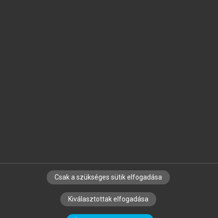
Jelöld meg a számodra fontos részeket, és
készíts
saját
jegyzeteket!
Egyéni előfizetéssel további
MeRSZ+ funkciókat
és
tartalmakat is elérhetsz.
Csak a szükséges sütik elfogadása
SZERZŐKNEK
CÉGEKNEK
KÖNYVTÁROSOKNAK
Kiválasztottak elfogadása
SZERKESZTÉSI ÉS LEKTORÁLÁSI ALAPELVEK