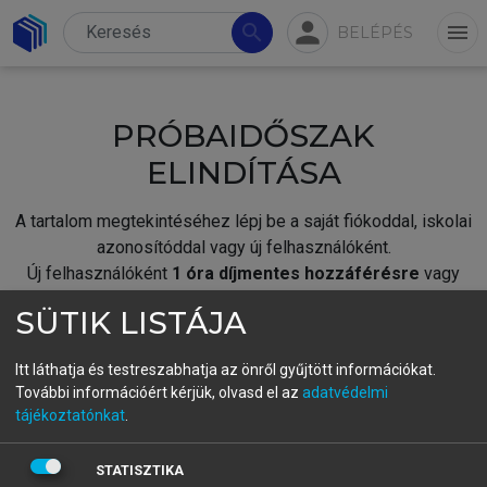
person
search
menu
BELÉPÉS
PRÓBAIDŐSZAK
ELINDÍTÁSA
A tartalom megtekintéséhez lépj be a saját fiókoddal, iskolai
azonosítóddal vagy új felhasználóként.
Új felhasználóként
1 óra díjmentes hozzáférésre
vagy
jogosult.
SÜTIK LISTÁJA
A próbaidőszak elindításához,
jelentkezz
be meglévő
fiókoddal,
vagy hozz létre új fiókot.
Itt láthatja és testreszabhatja az önről gyűjtött információkat.
További információért kérjük, olvasd el az
adatvédelmi
A regisztráció után a
próbaidőszak
automatikusan
elindul.
tájékoztatónkat
.
BELÉPÉS SAJÁT FIÓKKAL
STATISZTIKA