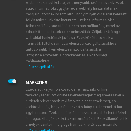
A statisztikai sütiket „teljesítménysütiknek” is nevezik. Ezek a
sütik információkat gyűjtenek a webhely használatának
módjáról, többek között arról, hogy milyen oldalakat keresett
ÚJ FIÓK LÉTREHOZÁSA
fel és milyen linkekre kattintott. Ezek az információk a
1 óra díjmentes hozzáférés
felhasználó azonosítására nem használhatóak, mivel az
adatok összesítettek és anonimizáltak. Céljuk kizárólag a
weboldal funkcióinak javítása. Ezek közé tartoznak a
E-MAIL-CÍM
harmadik féltől származó elemzési szolgáltatásokhoz
tartozó sütik; ilyen elemzési szolgáltatások a
látogatóelemzések, a hőtérképek és a közösségi
NÉV
médiaanalitika.
↓
1
szolgáltatás
JELSZÓ
MARKETING
Ezek a sütik nyomon követik a felhasználó online
tevékenységét. Az online tevékenységek megismerésével a
JELSZÓ ÚJRA
hirdetők relevánsabb reklámokat jeleníthetnek meg, és
korlátozhatják, hogy a felhasználó hány alkalommal láthat
egy hirdetést. Ezek a sütik más szervezetekkel és hirdetőkkel
is megoszthatják ezeket az információkat. Ezek állandó sütik,
Kérek értesítést a MeRSZ újdonságairól, akcióiról.
amelyek szinte mindig egy harmadik féltől származnak.
↓
2
szolgáltatás