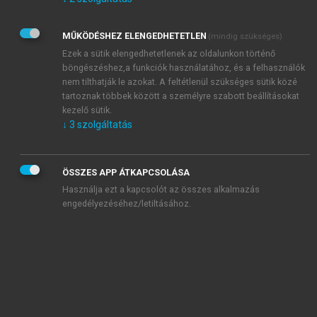
Kérek értesítést az Akadémiai Kiadó Zrt. újdonságairól,
akcióiról.
MŰKÖDÉSHEZ ELENGEDHETETLEN
(mindig szükséges)
Az
Adatkezelési tájékoztatóban
foglaltakat tudomásul
veszem és elfogadom.
Ezek a sütik elengedhetetlenek az oldalunkon történő
Az
Általános vásárlási feltételeket
, valamint a
szotar.net
és a
böngészéshez,a funkciók használatához, és a felhasználók
mersz.hu
oldalak licencszerződéseiben foglaltakat
nem tilthatják le azokat. A feltétlenül szükséges sütik közé
tudomásul veszem és elfogadom.
tartoznak többek között a személyre szabott beállításokat
kezelő sütik.
↓
3
szolgáltatás
KIPRÓBÁLOM
ÖSSZES APP ÁTKAPCSOLÁSA
Használja ezt a kapcsolót az összes alkalmazás
engedélyezéséhez/letiltásához.
MIÉRT ÉRDEMES A MERSZ ONLINE
OKOSKÖNYVTÁRAT HASZNÁLNI?