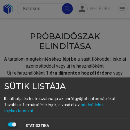
person
search
menu
BELÉPÉS
PRÓBAIDŐSZAK
ELINDÍTÁSA
A tartalom megtekintéséhez lépj be a saját fiókoddal, iskolai
azonosítóddal vagy új felhasználóként.
Új felhasználóként
1 óra díjmentes hozzáférésre
vagy
jogosult.
SÜTIK LISTÁJA
A próbaidőszak elindításához,
jelentkezz
be meglévő
fiókoddal,
vagy hozz létre új fiókot.
Itt láthatja és testreszabhatja az önről gyűjtött információkat.
További információért kérjük, olvasd el az
adatvédelmi
A regisztráció után a
próbaidőszak
automatikusan
elindul.
tájékoztatónkat
.
BELÉPÉS SAJÁT FIÓKKAL
STATISZTIKA