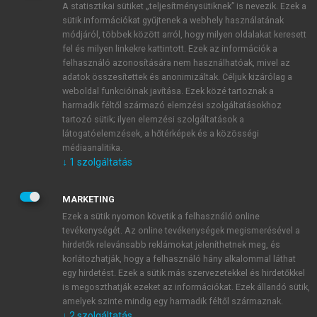
A statisztikai sütiket „teljesítménysütiknek” is nevezik. Ezek a
sütik információkat gyűjtenek a webhely használatának
módjáról, többek között arról, hogy milyen oldalakat keresett
ÚJ FIÓK LÉTREHOZÁSA
fel és milyen linkekre kattintott. Ezek az információk a
1 óra díjmentes hozzáférés
felhasználó azonosítására nem használhatóak, mivel az
adatok összesítettek és anonimizáltak. Céljuk kizárólag a
weboldal funkcióinak javítása. Ezek közé tartoznak a
E-MAIL-CÍM
harmadik féltől származó elemzési szolgáltatásokhoz
tartozó sütik; ilyen elemzési szolgáltatások a
látogatóelemzések, a hőtérképek és a közösségi
NÉV
médiaanalitika.
↓
1
szolgáltatás
JELSZÓ
MARKETING
Ezek a sütik nyomon követik a felhasználó online
tevékenységét. Az online tevékenységek megismerésével a
JELSZÓ ÚJRA
hirdetők relevánsabb reklámokat jeleníthetnek meg, és
korlátozhatják, hogy a felhasználó hány alkalommal láthat
egy hirdetést. Ezek a sütik más szervezetekkel és hirdetőkkel
is megoszthatják ezeket az információkat. Ezek állandó sütik,
Kérek értesítést a MeRSZ újdonságairól, akcióiról.
amelyek szinte mindig egy harmadik féltől származnak.
↓
2
szolgáltatás