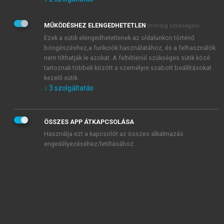
Kérek értesítést az Akadémiai Kiadó Zrt. újdonságairól,
akcióiról.
MŰKÖDÉSHEZ ELENGEDHETETLEN
(mindig szükséges)
Az
Adatkezelési tájékoztatóban
foglaltakat tudomásul
veszem és elfogadom.
Ezek a sütik elengedhetetlenek az oldalunkon történő
Az
Általános vásárlási feltételeket
, valamint a
szotar.net
és a
böngészéshez,a funkciók használatához, és a felhasználók
mersz.hu
oldalak licencszerződéseiben foglaltakat
nem tilthatják le azokat. A feltétlenül szükséges sütik közé
tudomásul veszem és elfogadom.
tartoznak többek között a személyre szabott beállításokat
kezelő sütik.
↓
3
szolgáltatás
KIPRÓBÁLOM
ÖSSZES APP ÁTKAPCSOLÁSA
Használja ezt a kapcsolót az összes alkalmazás
engedélyezéséhez/letiltásához.
MIÉRT ÉRDEMES A MERSZ ONLINE
OKOSKÖNYVTÁRAT HASZNÁLNI?