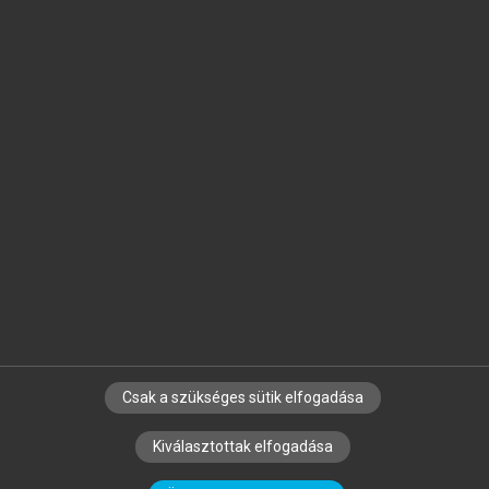
Jelöld meg a számodra fontos részeket, és
készíts
saját
jegyzeteket!
Egyéni előfizetéssel további
MeRSZ+ funkciókat
és
tartalmakat is elérhetsz.
Csak a szükséges sütik elfogadása
SZERZŐKNEK
CÉGEKNEK
KÖNYVTÁROSOKNAK
Kiválasztottak elfogadása
SZERKESZTÉSI ÉS LEKTORÁLÁSI ALAPELVEK