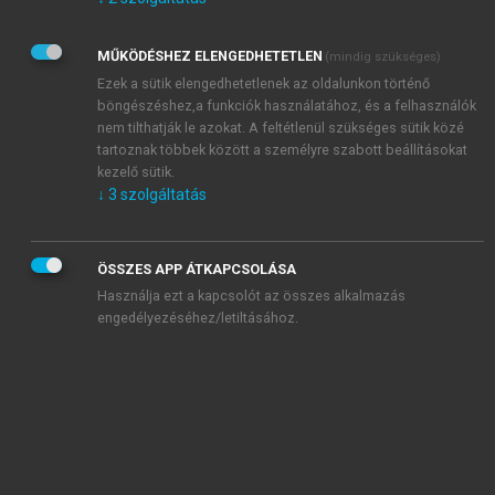
Kérek értesítést az Akadémiai Kiadó Zrt. újdonságairól,
akcióiról.
MŰKÖDÉSHEZ ELENGEDHETETLEN
(mindig szükséges)
Az
Adatkezelési tájékoztatóban
foglaltakat tudomásul
veszem és elfogadom.
Ezek a sütik elengedhetetlenek az oldalunkon történő
Az
Általános vásárlási feltételeket
, valamint a
szotar.net
és a
böngészéshez,a funkciók használatához, és a felhasználók
mersz.hu
oldalak licencszerződéseiben foglaltakat
nem tilthatják le azokat. A feltétlenül szükséges sütik közé
tudomásul veszem és elfogadom.
tartoznak többek között a személyre szabott beállításokat
kezelő sütik.
↓
3
szolgáltatás
KIPRÓBÁLOM
ÖSSZES APP ÁTKAPCSOLÁSA
Használja ezt a kapcsolót az összes alkalmazás
engedélyezéséhez/letiltásához.
MIÉRT ÉRDEMES A MERSZ ONLINE
OKOSKÖNYVTÁRAT HASZNÁLNI?