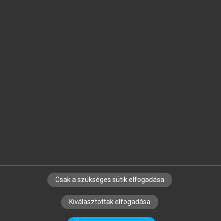
Jelöld meg a számodra fontos részeket, és
készíts
saját
jegyzeteket!
Egyéni előfizetéssel további
MeRSZ+ funkciókat
és
tartalmakat is elérhetsz.
Csak a szükséges sütik elfogadása
SZERZŐKNEK
CÉGEKNEK
KÖNYVTÁROSOKNAK
Kiválasztottak elfogadása
SZERKESZTÉSI ÉS LEKTORÁLÁSI ALAPELVEK