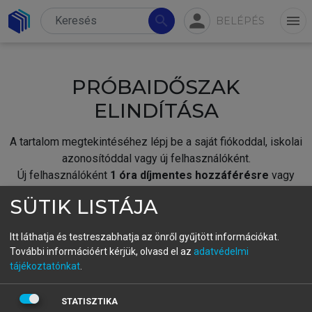
person
search
menu
BELÉPÉS
PRÓBAIDŐSZAK
ELINDÍTÁSA
A tartalom megtekintéséhez lépj be a saját fiókoddal, iskolai
azonosítóddal vagy új felhasználóként.
Új felhasználóként
1 óra díjmentes hozzáférésre
vagy
jogosult.
SÜTIK LISTÁJA
A próbaidőszak elindításához,
jelentkezz
be meglévő
fiókoddal,
vagy hozz létre új fiókot.
Itt láthatja és testreszabhatja az önről gyűjtött információkat.
További információért kérjük, olvasd el az
adatvédelmi
A regisztráció után a
próbaidőszak
automatikusan
elindul.
tájékoztatónkat
.
BELÉPÉS SAJÁT FIÓKKAL
STATISZTIKA