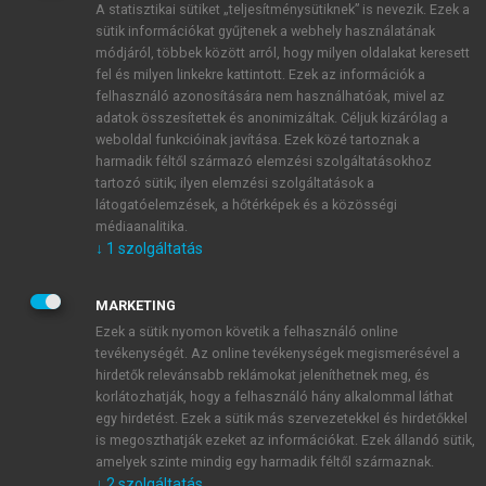
A statisztikai sütiket „teljesítménysütiknek” is nevezik. Ezek a
sütik információkat gyűjtenek a webhely használatának
módjáról, többek között arról, hogy milyen oldalakat keresett
ÚJ FIÓK LÉTREHOZÁSA
fel és milyen linkekre kattintott. Ezek az információk a
1 óra díjmentes hozzáférés
felhasználó azonosítására nem használhatóak, mivel az
adatok összesítettek és anonimizáltak. Céljuk kizárólag a
weboldal funkcióinak javítása. Ezek közé tartoznak a
E-MAIL-CÍM
harmadik féltől származó elemzési szolgáltatásokhoz
tartozó sütik; ilyen elemzési szolgáltatások a
látogatóelemzések, a hőtérképek és a közösségi
NÉV
médiaanalitika.
↓
1
szolgáltatás
JELSZÓ
MARKETING
Ezek a sütik nyomon követik a felhasználó online
tevékenységét. Az online tevékenységek megismerésével a
JELSZÓ ÚJRA
hirdetők relevánsabb reklámokat jeleníthetnek meg, és
korlátozhatják, hogy a felhasználó hány alkalommal láthat
egy hirdetést. Ezek a sütik más szervezetekkel és hirdetőkkel
is megoszthatják ezeket az információkat. Ezek állandó sütik,
Kérek értesítést a MeRSZ újdonságairól, akcióiról.
amelyek szinte mindig egy harmadik féltől származnak.
↓
2
szolgáltatás