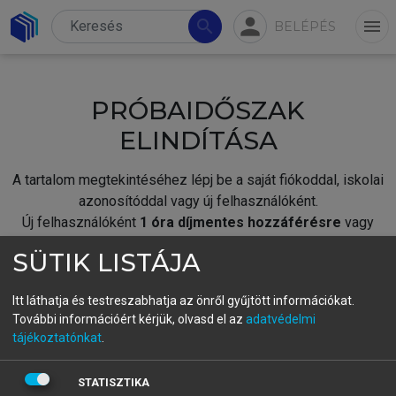
person
search
menu
BELÉPÉS
PRÓBAIDŐSZAK
ELINDÍTÁSA
A tartalom megtekintéséhez lépj be a saját fiókoddal, iskolai
azonosítóddal vagy új felhasználóként.
Új felhasználóként
1 óra díjmentes hozzáférésre
vagy
jogosult.
SÜTIK LISTÁJA
A próbaidőszak elindításához,
jelentkezz
be meglévő
fiókoddal,
vagy hozz létre új fiókot.
Itt láthatja és testreszabhatja az önről gyűjtött információkat.
További információért kérjük, olvasd el az
adatvédelmi
A regisztráció után a
próbaidőszak
automatikusan
elindul.
tájékoztatónkat
.
BELÉPÉS SAJÁT FIÓKKAL
STATISZTIKA