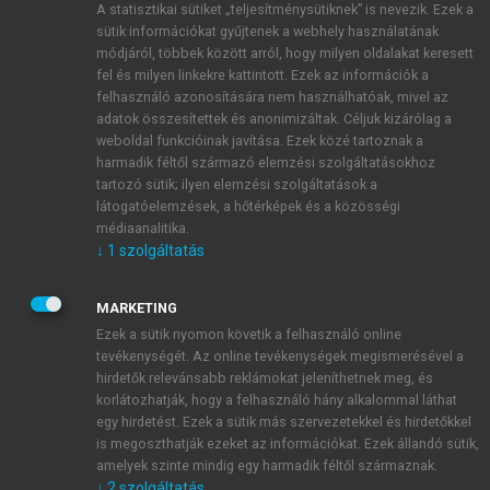
A statisztikai sütiket „teljesítménysütiknek” is nevezik. Ezek a
sütik információkat gyűjtenek a webhely használatának
módjáról, többek között arról, hogy milyen oldalakat keresett
ÚJ FIÓK LÉTREHOZÁSA
fel és milyen linkekre kattintott. Ezek az információk a
1 óra díjmentes hozzáférés
felhasználó azonosítására nem használhatóak, mivel az
adatok összesítettek és anonimizáltak. Céljuk kizárólag a
weboldal funkcióinak javítása. Ezek közé tartoznak a
E-MAIL-CÍM
harmadik féltől származó elemzési szolgáltatásokhoz
tartozó sütik; ilyen elemzési szolgáltatások a
látogatóelemzések, a hőtérképek és a közösségi
NÉV
médiaanalitika.
↓
1
szolgáltatás
JELSZÓ
MARKETING
Ezek a sütik nyomon követik a felhasználó online
tevékenységét. Az online tevékenységek megismerésével a
JELSZÓ ÚJRA
hirdetők relevánsabb reklámokat jeleníthetnek meg, és
korlátozhatják, hogy a felhasználó hány alkalommal láthat
egy hirdetést. Ezek a sütik más szervezetekkel és hirdetőkkel
is megoszthatják ezeket az információkat. Ezek állandó sütik,
Kérek értesítést a MeRSZ újdonságairól, akcióiról.
amelyek szinte mindig egy harmadik féltől származnak.
↓
2
szolgáltatás