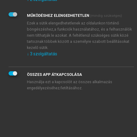
Kérek értesítést az Akadémiai Kiadó Zrt. újdonságairól,
akcióiról.
MŰKÖDÉSHEZ ELENGEDHETETLEN
(mindig szükséges)
Az
Adatkezelési tájékoztatóban
foglaltakat tudomásul
veszem és elfogadom.
Ezek a sütik elengedhetetlenek az oldalunkon történő
Az
Általános vásárlási feltételeket
, valamint a
szotar.net
és a
böngészéshez,a funkciók használatához, és a felhasználók
mersz.hu
oldalak licencszerződéseiben foglaltakat
nem tilthatják le azokat. A feltétlenül szükséges sütik közé
tudomásul veszem és elfogadom.
tartoznak többek között a személyre szabott beállításokat
kezelő sütik.
↓
3
szolgáltatás
KIPRÓBÁLOM
ÖSSZES APP ÁTKAPCSOLÁSA
Használja ezt a kapcsolót az összes alkalmazás
engedélyezéséhez/letiltásához.
MIÉRT ÉRDEMES A MERSZ ONLINE
OKOSKÖNYVTÁRAT HASZNÁLNI?