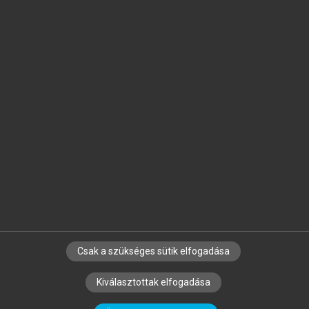
Jelöld meg a számodra fontos részeket, és
készíts
saját
jegyzeteket!
Egyéni előfizetéssel további
MeRSZ+ funkciókat
és
tartalmakat is elérhetsz.
Csak a szükséges sütik elfogadása
SZERZŐKNEK
CÉGEKNEK
KÖNYVTÁROSOKNAK
Kiválasztottak elfogadása
SZERKESZTÉSI ÉS LEKTORÁLÁSI ALAPELVEK