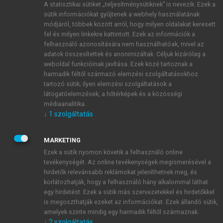
A statisztikai sütiket „teljesítménysütiknek” is nevezik. Ezek a
sütik információkat gyűjtenek a webhely használatának
módjáról, többek között arról, hogy milyen oldalakat keresett
ÚJ FIÓK LÉTREHOZÁSA
fel és milyen linkekre kattintott. Ezek az információk a
1 óra díjmentes hozzáférés
felhasználó azonosítására nem használhatóak, mivel az
adatok összesítettek és anonimizáltak. Céljuk kizárólag a
weboldal funkcióinak javítása. Ezek közé tartoznak a
E-MAIL-CÍM
harmadik féltől származó elemzési szolgáltatásokhoz
tartozó sütik; ilyen elemzési szolgáltatások a
látogatóelemzések, a hőtérképek és a közösségi
NÉV
médiaanalitika.
↓
1
szolgáltatás
JELSZÓ
MARKETING
Ezek a sütik nyomon követik a felhasználó online
tevékenységét. Az online tevékenységek megismerésével a
JELSZÓ ÚJRA
hirdetők relevánsabb reklámokat jeleníthetnek meg, és
korlátozhatják, hogy a felhasználó hány alkalommal láthat
egy hirdetést. Ezek a sütik más szervezetekkel és hirdetőkkel
is megoszthatják ezeket az információkat. Ezek állandó sütik,
Kérek értesítést a MeRSZ újdonságairól, akcióiról.
amelyek szinte mindig egy harmadik féltől származnak.
↓
2
szolgáltatás