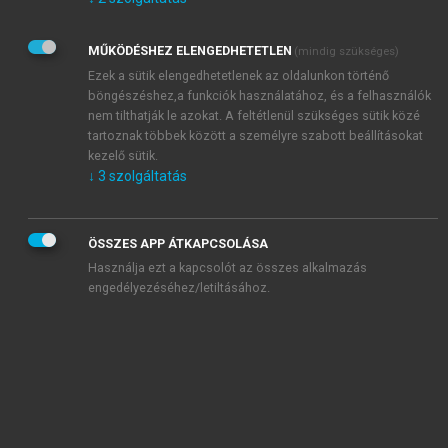
Kérek értesítést az Akadémiai Kiadó Zrt. újdonságairól,
akcióiról.
MŰKÖDÉSHEZ ELENGEDHETETLEN
(mindig szükséges)
Az
Adatkezelési tájékoztatóban
foglaltakat tudomásul
veszem és elfogadom.
Ezek a sütik elengedhetetlenek az oldalunkon történő
Az
Általános vásárlási feltételeket
, valamint a
szotar.net
és a
böngészéshez,a funkciók használatához, és a felhasználók
mersz.hu
oldalak licencszerződéseiben foglaltakat
nem tilthatják le azokat. A feltétlenül szükséges sütik közé
tudomásul veszem és elfogadom.
tartoznak többek között a személyre szabott beállításokat
kezelő sütik.
↓
3
szolgáltatás
KIPRÓBÁLOM
ÖSSZES APP ÁTKAPCSOLÁSA
Használja ezt a kapcsolót az összes alkalmazás
engedélyezéséhez/letiltásához.
MIÉRT ÉRDEMES A MERSZ ONLINE
OKOSKÖNYVTÁRAT HASZNÁLNI?