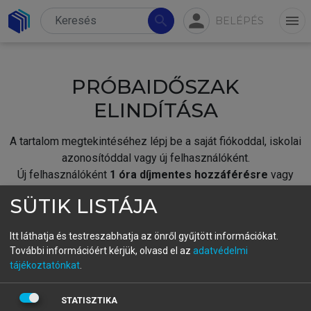
person
search
menu
BELÉPÉS
PRÓBAIDŐSZAK
ELINDÍTÁSA
A tartalom megtekintéséhez lépj be a saját fiókoddal, iskolai
azonosítóddal vagy új felhasználóként.
Új felhasználóként
1 óra díjmentes hozzáférésre
vagy
jogosult.
SÜTIK LISTÁJA
A próbaidőszak elindításához,
jelentkezz
be meglévő
fiókoddal,
vagy hozz létre új fiókot.
Itt láthatja és testreszabhatja az önről gyűjtött információkat.
További információért kérjük, olvasd el az
adatvédelmi
A regisztráció után a
próbaidőszak
automatikusan
elindul.
tájékoztatónkat
.
BELÉPÉS SAJÁT FIÓKKAL
STATISZTIKA