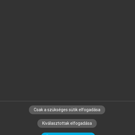
Jelöld meg a számodra fontos részeket, és
készíts
saját
jegyzeteket!
Egyéni előfizetéssel további
MeRSZ+ funkciókat
és
tartalmakat is elérhetsz.
Csak a szükséges sütik elfogadása
SZERZŐKNEK
CÉGEKNEK
KÖNYVTÁROSOKNAK
Kiválasztottak elfogadása
SZERKESZTÉSI ÉS LEKTORÁLÁSI ALAPELVEK