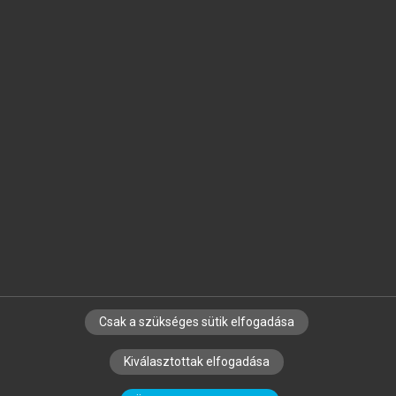
Jelöld meg a számodra fontos részeket, és
készíts
saját
jegyzeteket!
Egyéni előfizetéssel további
MeRSZ+ funkciókat
és
tartalmakat is elérhetsz.
Csak a szükséges sütik elfogadása
SZERZŐKNEK
CÉGEKNEK
KÖNYVTÁROSOKNAK
Kiválasztottak elfogadása
SZERKESZTÉSI ÉS LEKTORÁLÁSI ALAPELVEK