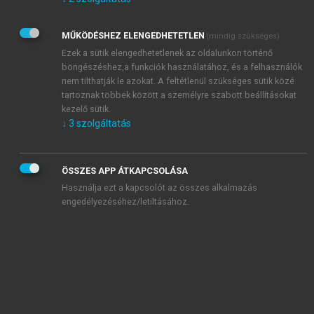
Kérek értesítést az Akadémiai Kiadó Zrt. újdonságairól,
akcióiról.
MŰKÖDÉSHEZ ELENGEDHETETLEN
(mindig szükséges)
Az
Adatkezelési tájékoztatóban
foglaltakat tudomásul
veszem és elfogadom.
Ezek a sütik elengedhetetlenek az oldalunkon történő
Az
Általános vásárlási feltételeket
, valamint a
szotar.net
és a
böngészéshez,a funkciók használatához, és a felhasználók
mersz.hu
oldalak licencszerződéseiben foglaltakat
nem tilthatják le azokat. A feltétlenül szükséges sütik közé
tudomásul veszem és elfogadom.
tartoznak többek között a személyre szabott beállításokat
kezelő sütik.
↓
3
szolgáltatás
KIPRÓBÁLOM
ÖSSZES APP ÁTKAPCSOLÁSA
Használja ezt a kapcsolót az összes alkalmazás
engedélyezéséhez/letiltásához.
MIÉRT ÉRDEMES A MERSZ ONLINE
OKOSKÖNYVTÁRAT HASZNÁLNI?