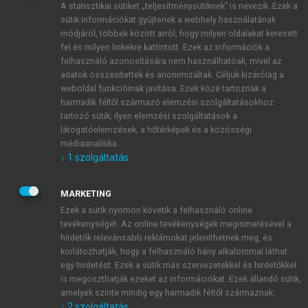
A statisztikai sütiket „teljesítménysütiknek” is nevezik. Ezek a
sütik információkat gyűjtenek a webhely használatának
módjáról, többek között arról, hogy milyen oldalakat keresett
ÚJ FIÓK LÉTREHOZÁSA
fel és milyen linkekre kattintott. Ezek az információk a
1 óra díjmentes hozzáférés
felhasználó azonosítására nem használhatóak, mivel az
adatok összesítettek és anonimizáltak. Céljuk kizárólag a
weboldal funkcióinak javítása. Ezek közé tartoznak a
E-MAIL-CÍM
harmadik féltől származó elemzési szolgáltatásokhoz
tartozó sütik; ilyen elemzési szolgáltatások a
látogatóelemzések, a hőtérképek és a közösségi
NÉV
médiaanalitika.
↓
1
szolgáltatás
JELSZÓ
MARKETING
Ezek a sütik nyomon követik a felhasználó online
tevékenységét. Az online tevékenységek megismerésével a
JELSZÓ ÚJRA
hirdetők relevánsabb reklámokat jeleníthetnek meg, és
korlátozhatják, hogy a felhasználó hány alkalommal láthat
egy hirdetést. Ezek a sütik más szervezetekkel és hirdetőkkel
is megoszthatják ezeket az információkat. Ezek állandó sütik,
Kérek értesítést a MeRSZ újdonságairól, akcióiról.
amelyek szinte mindig egy harmadik féltől származnak.
↓
2
szolgáltatás