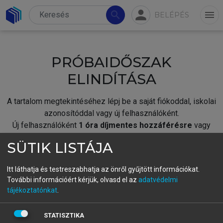
person
search
menu
BELÉPÉS
PRÓBAIDŐSZAK
ELINDÍTÁSA
A tartalom megtekintéséhez lépj be a saját fiókoddal, iskolai
azonosítóddal vagy új felhasználóként.
Új felhasználóként
1 óra díjmentes hozzáférésre
vagy
jogosult.
SÜTIK LISTÁJA
A próbaidőszak elindításához,
jelentkezz
be meglévő
fiókoddal,
vagy hozz létre új fiókot.
Itt láthatja és testreszabhatja az önről gyűjtött információkat.
További információért kérjük, olvasd el az
adatvédelmi
A regisztráció után a
próbaidőszak
automatikusan
elindul.
tájékoztatónkat
.
BELÉPÉS SAJÁT FIÓKKAL
STATISZTIKA