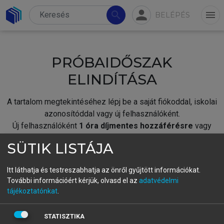
person
search
menu
BELÉPÉS
PRÓBAIDŐSZAK
ELINDÍTÁSA
A tartalom megtekintéséhez lépj be a saját fiókoddal, iskolai
azonosítóddal vagy új felhasználóként.
Új felhasználóként
1 óra díjmentes hozzáférésre
vagy
jogosult.
SÜTIK LISTÁJA
A próbaidőszak elindításához,
jelentkezz
be meglévő
fiókoddal,
vagy hozz létre új fiókot.
Itt láthatja és testreszabhatja az önről gyűjtött információkat.
További információért kérjük, olvasd el az
adatvédelmi
A regisztráció után a
próbaidőszak
automatikusan
elindul.
tájékoztatónkat
.
BELÉPÉS SAJÁT FIÓKKAL
STATISZTIKA