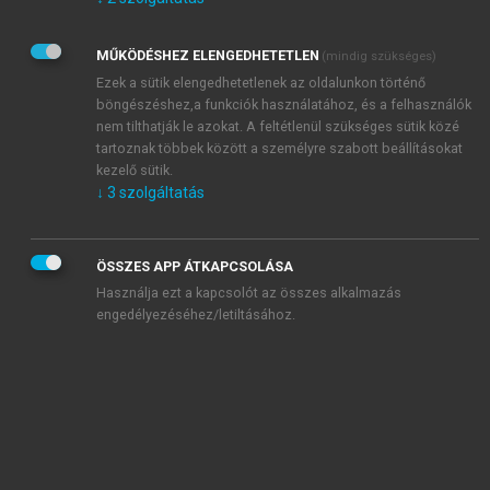
Kérek értesítést az Akadémiai Kiadó Zrt. újdonságairól,
akcióiról.
MŰKÖDÉSHEZ ELENGEDHETETLEN
(mindig szükséges)
Az
Adatkezelési tájékoztatóban
foglaltakat tudomásul
veszem és elfogadom.
Ezek a sütik elengedhetetlenek az oldalunkon történő
Az
Általános vásárlási feltételeket
, valamint a
szotar.net
és a
böngészéshez,a funkciók használatához, és a felhasználók
mersz.hu
oldalak licencszerződéseiben foglaltakat
nem tilthatják le azokat. A feltétlenül szükséges sütik közé
tudomásul veszem és elfogadom.
tartoznak többek között a személyre szabott beállításokat
kezelő sütik.
↓
3
szolgáltatás
KIPRÓBÁLOM
ÖSSZES APP ÁTKAPCSOLÁSA
Használja ezt a kapcsolót az összes alkalmazás
engedélyezéséhez/letiltásához.
MIÉRT ÉRDEMES A MERSZ ONLINE
OKOSKÖNYVTÁRAT HASZNÁLNI?