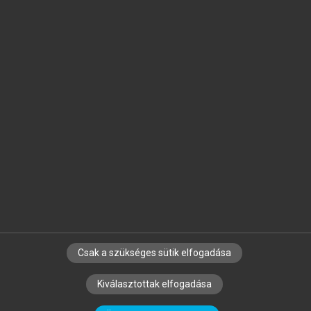
Jelöld meg a számodra fontos részeket, és
készíts
saját
jegyzeteket!
Egyéni előfizetéssel további
MeRSZ+ funkciókat
és
tartalmakat is elérhetsz.
Csak a szükséges sütik elfogadása
SZERZŐKNEK
CÉGEKNEK
KÖNYVTÁROSOKNAK
Kiválasztottak elfogadása
SZERKESZTÉSI ÉS LEKTORÁLÁSI ALAPELVEK