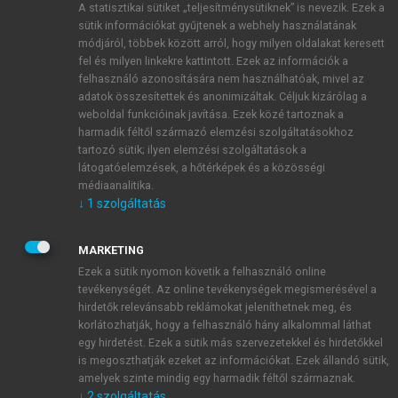
A statisztikai sütiket „teljesítménysütiknek” is nevezik. Ezek a
sütik információkat gyűjtenek a webhely használatának
módjáról, többek között arról, hogy milyen oldalakat keresett
ÚJ FIÓK LÉTREHOZÁSA
fel és milyen linkekre kattintott. Ezek az információk a
1 óra díjmentes hozzáférés
felhasználó azonosítására nem használhatóak, mivel az
adatok összesítettek és anonimizáltak. Céljuk kizárólag a
weboldal funkcióinak javítása. Ezek közé tartoznak a
E-MAIL-CÍM
harmadik féltől származó elemzési szolgáltatásokhoz
tartozó sütik; ilyen elemzési szolgáltatások a
látogatóelemzések, a hőtérképek és a közösségi
NÉV
médiaanalitika.
↓
1
szolgáltatás
JELSZÓ
MARKETING
Ezek a sütik nyomon követik a felhasználó online
tevékenységét. Az online tevékenységek megismerésével a
JELSZÓ ÚJRA
hirdetők relevánsabb reklámokat jeleníthetnek meg, és
korlátozhatják, hogy a felhasználó hány alkalommal láthat
egy hirdetést. Ezek a sütik más szervezetekkel és hirdetőkkel
is megoszthatják ezeket az információkat. Ezek állandó sütik,
Kérek értesítést a MeRSZ újdonságairól, akcióiról.
amelyek szinte mindig egy harmadik féltől származnak.
↓
2
szolgáltatás