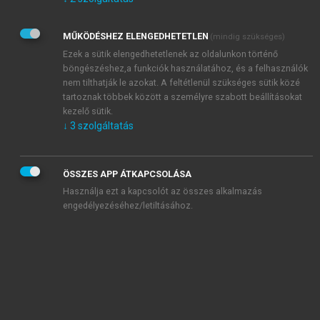
Kérek értesítést az Akadémiai Kiadó Zrt. újdonságairól,
akcióiról.
MŰKÖDÉSHEZ ELENGEDHETETLEN
(mindig szükséges)
Az
Adatkezelési tájékoztatóban
foglaltakat tudomásul
veszem és elfogadom.
Ezek a sütik elengedhetetlenek az oldalunkon történő
Az
Általános vásárlási feltételeket
, valamint a
szotar.net
és a
böngészéshez,a funkciók használatához, és a felhasználók
mersz.hu
oldalak licencszerződéseiben foglaltakat
nem tilthatják le azokat. A feltétlenül szükséges sütik közé
tudomásul veszem és elfogadom.
tartoznak többek között a személyre szabott beállításokat
kezelő sütik.
↓
3
szolgáltatás
KIPRÓBÁLOM
ÖSSZES APP ÁTKAPCSOLÁSA
Használja ezt a kapcsolót az összes alkalmazás
engedélyezéséhez/letiltásához.
MIÉRT ÉRDEMES A MERSZ ONLINE
OKOSKÖNYVTÁRAT HASZNÁLNI?