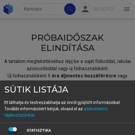
person
search
menu
BELÉPÉS
PRÓBAIDŐSZAK
ELINDÍTÁSA
A tartalom megtekintéséhez lépj be a saját fiókoddal, iskolai
azonosítóddal vagy új felhasználóként.
Új felhasználóként
1 óra díjmentes hozzáférésre
vagy
jogosult.
SÜTIK LISTÁJA
A próbaidőszak elindításához,
jelentkezz
be meglévő
fiókoddal,
vagy hozz létre új fiókot.
Itt láthatja és testreszabhatja az önről gyűjtött információkat.
További információért kérjük, olvasd el az
adatvédelmi
A regisztráció után a
próbaidőszak
automatikusan
elindul.
tájékoztatónkat
.
BELÉPÉS SAJÁT FIÓKKAL
STATISZTIKA