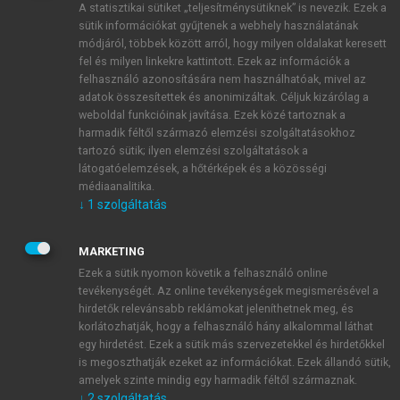
A statisztikai sütiket „teljesítménysütiknek” is nevezik. Ezek a
sütik információkat gyűjtenek a webhely használatának
módjáról, többek között arról, hogy milyen oldalakat keresett
ÚJ FIÓK LÉTREHOZÁSA
fel és milyen linkekre kattintott. Ezek az információk a
1 óra díjmentes hozzáférés
felhasználó azonosítására nem használhatóak, mivel az
adatok összesítettek és anonimizáltak. Céljuk kizárólag a
weboldal funkcióinak javítása. Ezek közé tartoznak a
E-MAIL-CÍM
harmadik féltől származó elemzési szolgáltatásokhoz
tartozó sütik; ilyen elemzési szolgáltatások a
látogatóelemzések, a hőtérképek és a közösségi
NÉV
médiaanalitika.
↓
1
szolgáltatás
JELSZÓ
MARKETING
Ezek a sütik nyomon követik a felhasználó online
tevékenységét. Az online tevékenységek megismerésével a
JELSZÓ ÚJRA
hirdetők relevánsabb reklámokat jeleníthetnek meg, és
korlátozhatják, hogy a felhasználó hány alkalommal láthat
egy hirdetést. Ezek a sütik más szervezetekkel és hirdetőkkel
is megoszthatják ezeket az információkat. Ezek állandó sütik,
Kérek értesítést a MeRSZ újdonságairól, akcióiról.
amelyek szinte mindig egy harmadik féltől származnak.
↓
2
szolgáltatás