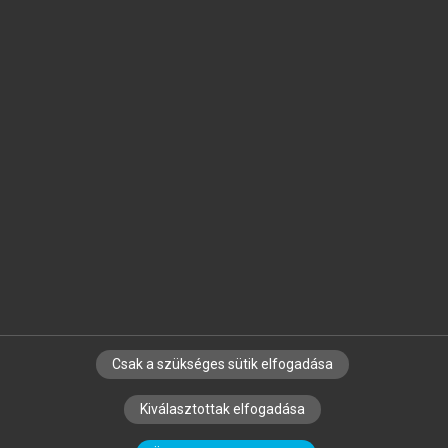
Jelöld meg a számodra fontos részeket, és
készíts
saját
jegyzeteket!
Egyéni előfizetéssel további
MeRSZ+ funkciókat
és
tartalmakat is elérhetsz.
Csak a szükséges sütik elfogadása
SZERZŐKNEK
CÉGEKNEK
KÖNYVTÁROSOKNAK
Kiválasztottak elfogadása
SZERKESZTÉSI ÉS LEKTORÁLÁSI ALAPELVEK