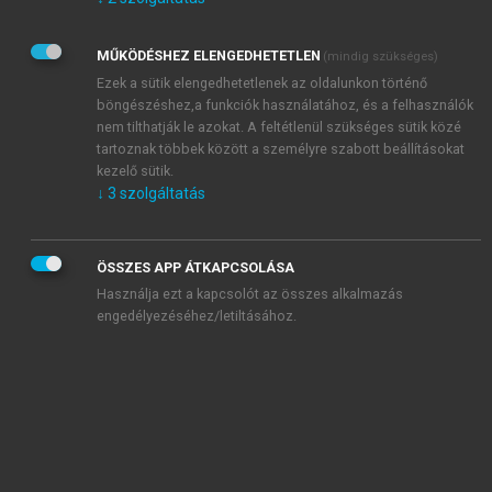
Kérek értesítést az Akadémiai Kiadó Zrt. újdonságairól,
akcióiról.
MŰKÖDÉSHEZ ELENGEDHETETLEN
(mindig szükséges)
Az
Adatkezelési tájékoztatóban
foglaltakat tudomásul
veszem és elfogadom.
Ezek a sütik elengedhetetlenek az oldalunkon történő
Az
Általános vásárlási feltételeket
, valamint a
szotar.net
és a
böngészéshez,a funkciók használatához, és a felhasználók
mersz.hu
oldalak licencszerződéseiben foglaltakat
nem tilthatják le azokat. A feltétlenül szükséges sütik közé
tudomásul veszem és elfogadom.
tartoznak többek között a személyre szabott beállításokat
kezelő sütik.
↓
3
szolgáltatás
KIPRÓBÁLOM
ÖSSZES APP ÁTKAPCSOLÁSA
Használja ezt a kapcsolót az összes alkalmazás
engedélyezéséhez/letiltásához.
MIÉRT ÉRDEMES A MERSZ ONLINE
OKOSKÖNYVTÁRAT HASZNÁLNI?