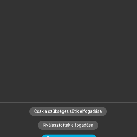
Jelöld meg a számodra fontos részeket, és
készíts
saját
jegyzeteket!
Egyéni előfizetéssel további
MeRSZ+ funkciókat
és
tartalmakat is elérhetsz.
Csak a szükséges sütik elfogadása
SZERZŐKNEK
CÉGEKNEK
KÖNYVTÁROSOKNAK
Kiválasztottak elfogadása
SZERKESZTÉSI ÉS LEKTORÁLÁSI ALAPELVEK