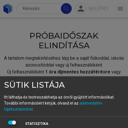
person
search
menu
BELÉPÉS
PRÓBAIDŐSZAK
ELINDÍTÁSA
A tartalom megtekintéséhez lépj be a saját fiókoddal, iskolai
azonosítóddal vagy új felhasználóként.
Új felhasználóként
1 óra díjmentes hozzáférésre
vagy
jogosult.
SÜTIK LISTÁJA
A próbaidőszak elindításához,
jelentkezz
be meglévő
fiókoddal,
vagy hozz létre új fiókot.
Itt láthatja és testreszabhatja az önről gyűjtött információkat.
További információért kérjük, olvasd el az
adatvédelmi
A regisztráció után a
próbaidőszak
automatikusan
elindul.
tájékoztatónkat
.
BELÉPÉS SAJÁT FIÓKKAL
STATISZTIKA