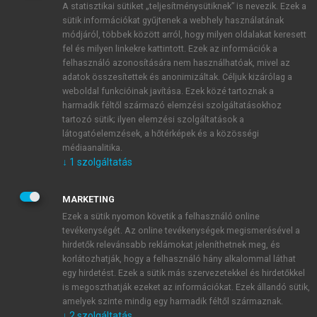
A statisztikai sütiket „teljesítménysütiknek” is nevezik. Ezek a
sütik információkat gyűjtenek a webhely használatának
módjáról, többek között arról, hogy milyen oldalakat keresett
ÚJ FIÓK LÉTREHOZÁSA
fel és milyen linkekre kattintott. Ezek az információk a
1 óra díjmentes hozzáférés
felhasználó azonosítására nem használhatóak, mivel az
adatok összesítettek és anonimizáltak. Céljuk kizárólag a
weboldal funkcióinak javítása. Ezek közé tartoznak a
E-MAIL-CÍM
harmadik féltől származó elemzési szolgáltatásokhoz
tartozó sütik; ilyen elemzési szolgáltatások a
látogatóelemzések, a hőtérképek és a közösségi
NÉV
médiaanalitika.
↓
1
szolgáltatás
JELSZÓ
MARKETING
Ezek a sütik nyomon követik a felhasználó online
tevékenységét. Az online tevékenységek megismerésével a
JELSZÓ ÚJRA
hirdetők relevánsabb reklámokat jeleníthetnek meg, és
korlátozhatják, hogy a felhasználó hány alkalommal láthat
egy hirdetést. Ezek a sütik más szervezetekkel és hirdetőkkel
is megoszthatják ezeket az információkat. Ezek állandó sütik,
Kérek értesítést a MeRSZ újdonságairól, akcióiról.
amelyek szinte mindig egy harmadik féltől származnak.
↓
2
szolgáltatás