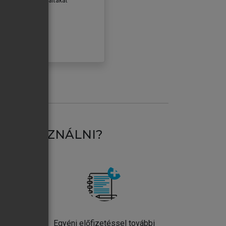
erződéseiben foglaltakat
ogadom.
ÓBÁLOM
AT HASZNÁLNI?
ntos
Egyéni előfizetéssel további