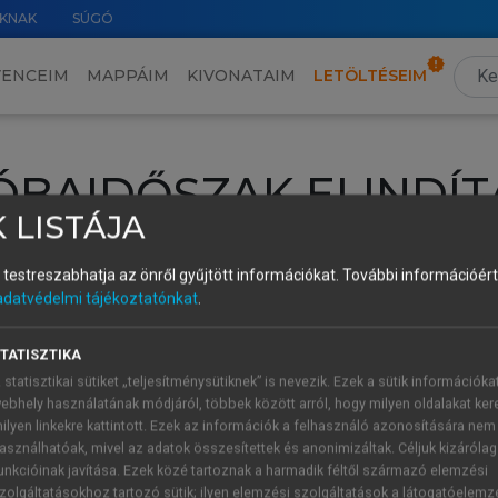
KNAK
SÚGÓ
VENCEIM
MAPPÁIM
KIVONATAIM
LETÖLTÉSEIM
ÓBAIDŐSZAK ELINDÍT
 LISTÁJA
intéséhez lépj be a saját fiókoddal, iskolai azonosítóddal vagy ú
és testreszabhatja az önről gyűjtött információkat.
További információért 
Új felhasználóként
1 óra díjmentes hozzáférésre
vagy jogosult
adatvédelmi tájékoztatónkat
.
k elindításához,
jelentkezz
be meglévő fiókoddal,
vagy hozz lé
A regisztráció után a
próbaidőszak
automatikusan
elindul.
TATISZTIKA
 statisztikai sütiket „teljesítménysütiknek” is nevezik. Ezek a sütik információka
ebhely használatának módjáról, többek között arról, hogy milyen oldalakat kere
ilyen linkekre kattintott. Ezek az információk a felhasználó azonosítására nem
ÚJ FIÓK 
ÁT FIÓKKAL
asználhatóak, mivel az adatok összesítettek és anonimizáltak. Céljuk kizáróla
1 óra díjme
unkcióinak javítása. Ezek közé tartoznak a harmadik féltől származó elemzési
zolgáltatásokhoz tartozó sütik; ilyen elemzési szolgáltatások a látogatóelemz