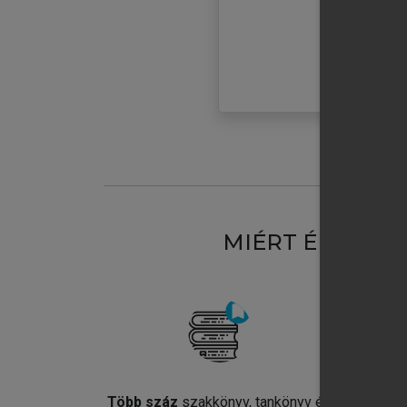
MIÉRT ÉRDEME
Több száz
szakkönyv, tankönyv és
Jel