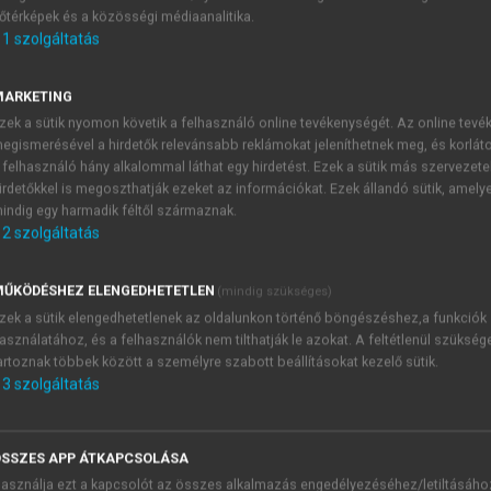
őtérképek és a közösségi médiaanalitika.
E-MAIL-CÍM
1
szolgáltatás
MARKETING
NÉV
zek a sütik nyomon követik a felhasználó online tevékenységét. Az online tev
egismerésével a hirdetők relevánsabb reklámokat jeleníthetnek meg, és korlát
 felhasználó hány alkalommal láthat egy hirdetést. Ezek a sütik más szervezete
JELSZÓ
irdetőkkel is megoszthatják ezeket az információkat. Ezek állandó sütik, amely
indig egy harmadik féltől származnak.
2
szolgáltatás
JELSZÓ ÚJRA
PÉS
ŰKÖDÉSHEZ ELENGEDHETETLEN
(mindig szükséges)
zek a sütik elengedhetetlenek az oldalunkon történő böngészéshez,a funkciók
asználatához, és a felhasználók nem tilthatják le azokat. A feltétlenül szükség
Kérek értesítést a MeRSZ új
artoznak többek között a személyre szabott beállításokat kezelő sütik.
Kérek értesítést az Akadémi
3
szolgáltatás
akcióiról.
 VAGY?
Az
Adatkezelési tájékozta
yi azonosítóval
veszem és elfogadom.
SSZES APP ÁTKAPCSOLÁSA
Az
Általános vásárlási felt
asználja ezt a kapcsolót az összes alkalmazás engedélyezéséhez/letiltásáho