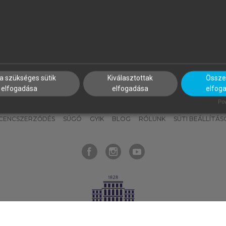
nyokat, hogy bármikor azonnal
részeket, és
készíts
saj
hozzájuk férhess!
jegyzeteket!
a szükséges sütik
Kiválasztottak
Összes
elfogadása
elfogadása
elfog
KNAK
SZERKESZTÉSI ÉS LEKTORÁLÁSI ALAPELVEK
MI – ÁLTALÁNOS
Pow
ICENCSZERZŐDÉS
SÚGÓ
GYIK
BLOG
RÓLUNK
SÜTI BEÁLLÍTÁS