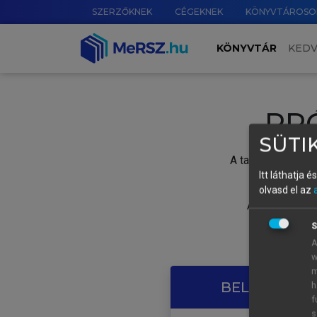
SZERZŐKNEK
CÉGEKNEK
KÖNYVTÁROSO
KÖNYVTÁR
KED
PR
SÜTIK
A tartalom megtek
Itt láthatja 
olvasd el az
A próbaidősza
S
A
w
m
BELÉPÉS SAJ
h
f
s