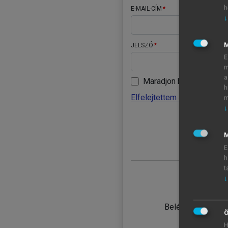
h
E-MAIL-CÍM
↓
JELSZÓ
E
m
a
Maradjon belépve
h
Elfelejtettem a jelszavamat
m
↓
BELÉ
M
E
h
t
↓
TANULÓ
Belépés intézmén
Ö
H