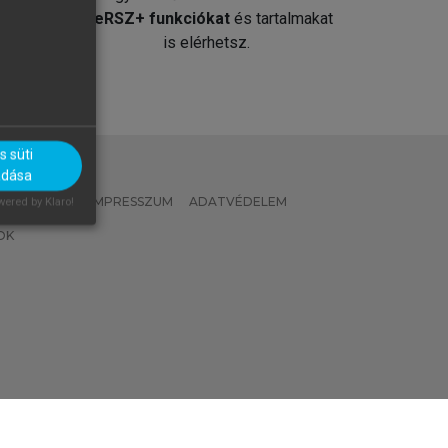
át
MeRSZ+ funkciókat
és tartalmakat
is elérhetsz.
 süti
adása
 IRÁNYELVEK
IMPRESSZUM
ADATVÉDELEM
ered by Klaro!
OK