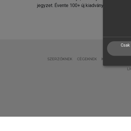
jegyzet. Évente 100+ új kiadvány.
kiadvá
Csak 
SZERZŐKNEK
CÉGEKNEK
KÖNYVTÁROSO
L
Verzió: 2.7.2