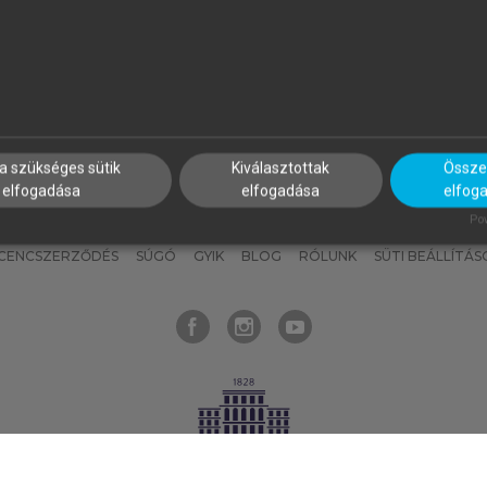
nyokat, hogy bármikor azonnal
részeket, és
készíts
saj
hozzájuk férhess!
jegyzeteket!
a szükséges sütik
Kiválasztottak
Összes
elfogadása
elfogadása
elfog
KNAK
SZERKESZTÉSI ÉS LEKTORÁLÁSI ALAPELVEK
MI – ÁLTALÁNOS
Pow
ICENCSZERZŐDÉS
SÚGÓ
GYIK
BLOG
RÓLUNK
SÜTI BEÁLLÍTÁS