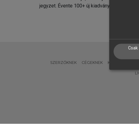
jegyzet. Évente 100+ új kiadvány.
kiadvá
Csak 
SZERZŐKNEK
CÉGEKNEK
KÖNYVTÁROSO
L
Verzió: 2.7.2