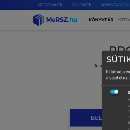
SZERZŐKNEK
CÉGEKNEK
KÖNYVTÁROSO
KÖNYVTÁR
KED
PR
SÜTIK
A tartalom megtek
Itt láthatja 
olvasd el az
A próbaidősza
S
A
w
m
BELÉPÉS SAJ
h
f
s