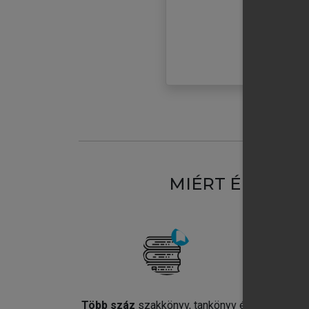
MIÉRT ÉRDEME
Több száz
szakkönyv, tankönyv és
Jel