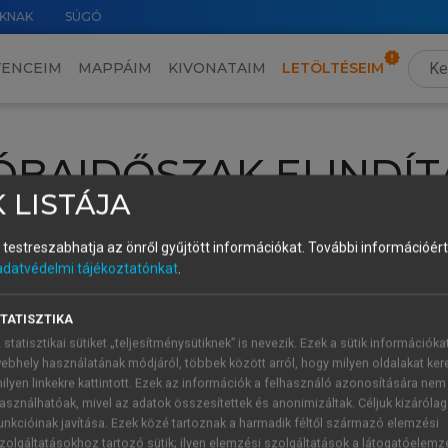
KNAK
SÚGÓ
VENCEIM
MAPPÁIM
KIVONATAIM
LETÖLTÉSEIM
ÓBAIDŐSZAK ELINDÍT
 LISTÁJA
intéséhez lépj be a saját fiókoddal, iskolai azonosítóddal vagy ú
és testreszabhatja az önről gyűjtött információkat.
További információért 
Új felhasználóként
1 óra díjmentes hozzáférésre
vagy jogosult
adatvédelmi tájékoztatónkat
.
k elindításához,
jelentkezz
be meglévő fiókoddal,
vagy hozz lé
A regisztráció után a
próbaidőszak
automatikusan
elindul.
TATISZTIKA
 statisztikai sütiket „teljesítménysütiknek” is nevezik. Ezek a sütik információka
ebhely használatának módjáról, többek között arról, hogy milyen oldalakat kere
ilyen linkekre kattintott. Ezek az információk a felhasználó azonosítására nem
ÚJ FIÓK 
ÁT FIÓKKAL
asználhatóak, mivel az adatok összesítettek és anonimizáltak. Céljuk kizáróla
1 óra díjme
unkcióinak javítása. Ezek közé tartoznak a harmadik féltől származó elemzési
zolgáltatásokhoz tartozó sütik; ilyen elemzési szolgáltatások a látogatóelemz