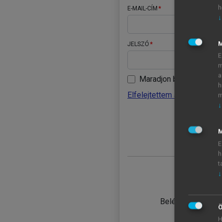
h
E-MAIL-CÍM
↓
JELSZÓ
E
m
a
Maradjon belépve
h
Elfelejtettem a jelszavamat
m
↓
BELÉ
M
E
h
t
↓
TANULÓ
Belépés intézmén
Ö
H