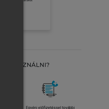
erződéseiben foglaltakat
ogadom.
ÓBÁLOM
AT HASZNÁLNI?
ntos
Egyéni előfizetéssel további