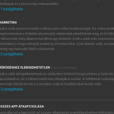
őtérképek és a közösségi médiaanalitika.
E-MAIL-CÍM
1
szolgáltatás
MARKETING
NÉV
zek a sütik nyomon követik a felhasználó online tevékenységét. Az online tev
egismerésével a hirdetők relevánsabb reklámokat jeleníthetnek meg, és korlát
 felhasználó hány alkalommal láthat egy hirdetést. Ezek a sütik más szervezete
JELSZÓ
irdetőkkel is megoszthatják ezeket az információkat. Ezek állandó sütik, amely
indig egy harmadik féltől származnak.
2
szolgáltatás
JELSZÓ ÚJRA
PÉS
ŰKÖDÉSHEZ ELENGEDHETETLEN
(mindig szükséges)
zek a sütik elengedhetetlenek az oldalunkon történő böngészéshez,a funkciók
asználatához, és a felhasználók nem tilthatják le azokat. A feltétlenül szükség
Kérek értesítést a MeRSZ új
artoznak többek között a személyre szabott beállításokat kezelő sütik.
Kérek értesítést az Akadémi
3
szolgáltatás
akcióiról.
 VAGY?
Az
Adatkezelési tájékozta
yi azonosítóval
veszem és elfogadom.
SSZES APP ÁTKAPCSOLÁSA
Az
Általános vásárlási felt
asználja ezt a kapcsolót az összes alkalmazás engedélyezéséhez/letiltásáho