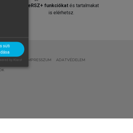
át
MeRSZ+ funkciókat
és tartalmakat
is elérhetsz.
 süti
adása
 IRÁNYELVEK
IMPRESSZUM
ADATVÉDELEM
ered by Klaro!
OK