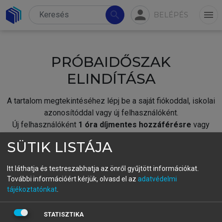
person
search
menu
BELÉPÉS
PRÓBAIDŐSZAK
ELINDÍTÁSA
A tartalom megtekintéséhez lépj be a saját fiókoddal, iskolai
azonosítóddal vagy új felhasználóként.
Új felhasználóként
1 óra díjmentes hozzáférésre
vagy
jogosult.
SÜTIK LISTÁJA
A próbaidőszak elindításához,
jelentkezz
be meglévő
fiókoddal,
vagy hozz létre új fiókot.
Itt láthatja és testreszabhatja az önről gyűjtött információkat.
További információért kérjük, olvasd el az
adatvédelmi
A regisztráció után a
próbaidőszak
automatikusan
elindul.
tájékoztatónkat
.
BELÉPÉS SAJÁT FIÓKKAL
STATISZTIKA