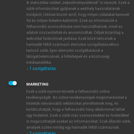
A statisztikai sütiket „teljesítménysütiknek” is nevezik. Ezek a
sütik információkat gyűjtenek a webhely használatának
módjáról, többek között arról, hogy milyen oldalakat keresett
ÚJ FIÓK LÉTREHOZÁSA
fel és milyen linkekre kattintott. Ezek az információk a
1 óra díjmentes hozzáférés
felhasználó azonosítására nem használhatóak, mivel az
adatok összesítettek és anonimizáltak. Céljuk kizárólag a
weboldal funkcióinak javítása. Ezek közé tartoznak a
E-MAIL-CÍM
harmadik féltől származó elemzési szolgáltatásokhoz
tartozó sütik; ilyen elemzési szolgáltatások a
látogatóelemzések, a hőtérképek és a közösségi
NÉV
médiaanalitika.
↓
1
szolgáltatás
JELSZÓ
MARKETING
Ezek a sütik nyomon követik a felhasználó online
tevékenységét. Az online tevékenységek megismerésével a
JELSZÓ ÚJRA
hirdetők relevánsabb reklámokat jeleníthetnek meg, és
korlátozhatják, hogy a felhasználó hány alkalommal láthat
egy hirdetést. Ezek a sütik más szervezetekkel és hirdetőkkel
is megoszthatják ezeket az információkat. Ezek állandó sütik,
Kérek értesítést a MeRSZ újdonságairól, akcióiról.
amelyek szinte mindig egy harmadik féltől származnak.
↓
2
szolgáltatás