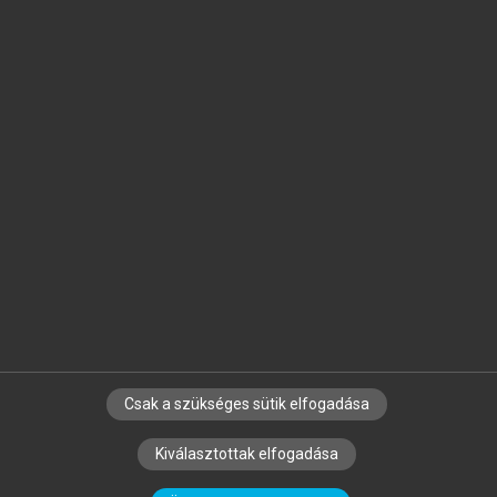
Jelöld meg a számodra fontos részeket, és
készíts
saját
jegyzeteket!
Egyéni előfizetéssel további
MeRSZ+ funkciókat
és
tartalmakat is elérhetsz.
Csak a szükséges sütik elfogadása
SZERZŐKNEK
CÉGEKNEK
KÖNYVTÁROSOKNAK
Kiválasztottak elfogadása
SZERKESZTÉSI ÉS LEKTORÁLÁSI ALAPELVEK