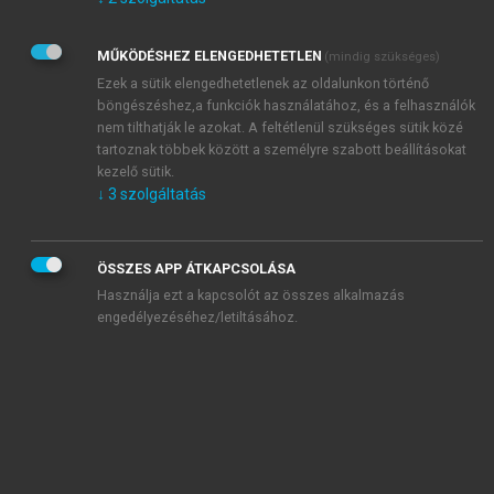
Kérek értesítést az Akadémiai Kiadó Zrt. újdonságairól,
akcióiról.
MŰKÖDÉSHEZ ELENGEDHETETLEN
(mindig szükséges)
Az
Adatkezelési tájékoztatóban
foglaltakat tudomásul
veszem és elfogadom.
Ezek a sütik elengedhetetlenek az oldalunkon történő
Az
Általános vásárlási feltételeket
, valamint a
szotar.net
és a
böngészéshez,a funkciók használatához, és a felhasználók
mersz.hu
oldalak licencszerződéseiben foglaltakat
nem tilthatják le azokat. A feltétlenül szükséges sütik közé
tudomásul veszem és elfogadom.
tartoznak többek között a személyre szabott beállításokat
kezelő sütik.
↓
3
szolgáltatás
KIPRÓBÁLOM
ÖSSZES APP ÁTKAPCSOLÁSA
Használja ezt a kapcsolót az összes alkalmazás
engedélyezéséhez/letiltásához.
MIÉRT ÉRDEMES A MERSZ ONLINE
OKOSKÖNYVTÁRAT HASZNÁLNI?