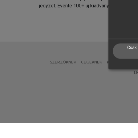
jegyzet. Évente 100+ új kiadvány.
kiadvá
Csak 
SZERZŐKNEK
CÉGEKNEK
KÖNYVTÁROSO
L
Verzió: 2.7.2