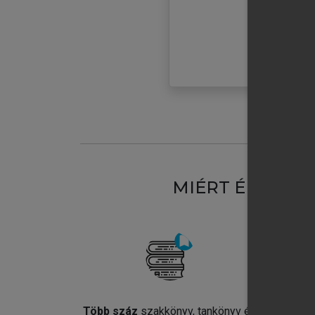
MIÉRT ÉRDEME
Több száz
szakkönyv, tankönyv és
Jel