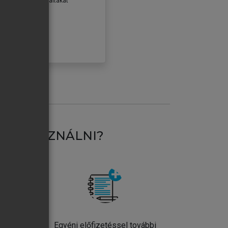
erződéseiben foglaltakat
ogadom.
ÓBÁLOM
AT HASZNÁLNI?
ntos
Egyéni előfizetéssel további