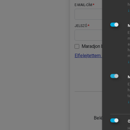
h
E-MAIL-CÍM
↓
JELSZÓ
E
m
a
Maradjon belépve
h
Elfelejtettem a jelszavamat
m
↓
BELÉ
M
E
h
t
↓
TANULÓ
Belépés intézmén
Ö
H