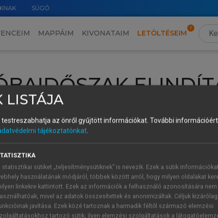
KNAK
SÚGÓ
VENCEIM
MAPPÁIM
KIVONATAIM
LETÖLTÉSEIM
ÓBAIDŐSZAK ELINDÍT
 LISTÁJA
intéséhez lépj be a saját fiókoddal, iskolai azonosítóddal vagy ú
és testreszabhatja az önről gyűjtött információkat.
További információért 
Új felhasználóként
1 óra díjmentes hozzáférésre
vagy jogosult
adatvédelmi tájékoztatónkat
.
k elindításához,
jelentkezz
be meglévő fiókoddal,
vagy hozz lé
A regisztráció után a
próbaidőszak
automatikusan
elindul.
TATISZTIKA
 statisztikai sütiket „teljesítménysütiknek” is nevezik. Ezek a sütik információka
ebhely használatának módjáról, többek között arról, hogy milyen oldalakat kere
ilyen linkekre kattintott. Ezek az információk a felhasználó azonosítására nem
ÚJ FIÓK 
ÁT FIÓKKAL
asználhatóak, mivel az adatok összesítettek és anonimizáltak. Céljuk kizáróla
1 óra díjme
unkcióinak javítása. Ezek közé tartoznak a harmadik féltől származó elemzési
zolgáltatásokhoz tartozó sütik; ilyen elemzési szolgáltatások a látogatóelemz