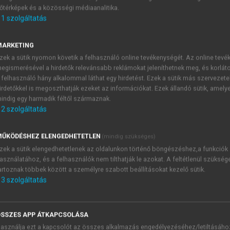
őtérképek és a közösségi médiaanalitika.
E-MAIL-CÍM
1
szolgáltatás
MARKETING
NÉV
zek a sütik nyomon követik a felhasználó online tevékenységét. Az online tev
egismerésével a hirdetők relevánsabb reklámokat jeleníthetnek meg, és korlát
 felhasználó hány alkalommal láthat egy hirdetést. Ezek a sütik más szervezete
JELSZÓ
irdetőkkel is megoszthatják ezeket az információkat. Ezek állandó sütik, amely
indig egy harmadik féltől származnak.
2
szolgáltatás
JELSZÓ ÚJRA
PÉS
ŰKÖDÉSHEZ ELENGEDHETETLEN
(mindig szükséges)
zek a sütik elengedhetetlenek az oldalunkon történő böngészéshez,a funkciók
asználatához, és a felhasználók nem tilthatják le azokat. A feltétlenül szükség
Kérek értesítést a MeRSZ új
artoznak többek között a személyre szabott beállításokat kezelő sütik.
Kérek értesítést az Akadémi
3
szolgáltatás
akcióiról.
 VAGY?
Az
Adatkezelési tájékozta
yi azonosítóval
veszem és elfogadom.
SSZES APP ÁTKAPCSOLÁSA
Az
Általános vásárlási felt
asználja ezt a kapcsolót az összes alkalmazás engedélyezéséhez/letiltásáho