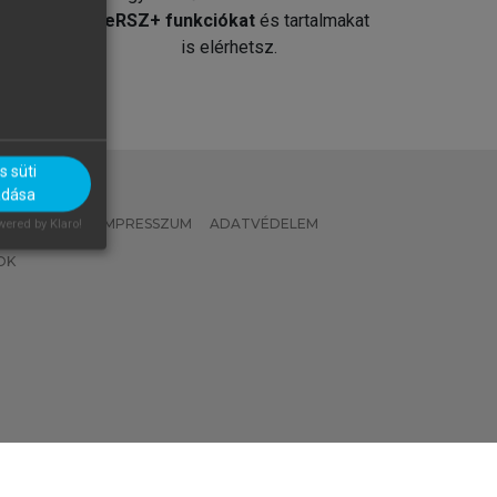
át
MeRSZ+ funkciókat
és tartalmakat
is elérhetsz.
 süti
adása
 IRÁNYELVEK
IMPRESSZUM
ADATVÉDELEM
ered by Klaro!
OK