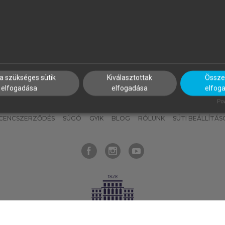
nyokat, hogy bármikor azonnal
részeket, és
készíts
saj
hozzájuk férhess!
jegyzeteket!
a szükséges sütik
Kiválasztottak
Összes
elfogadása
elfogadása
elfog
KNAK
SZERKESZTÉSI ÉS LEKTORÁLÁSI ALAPELVEK
MI – ÁLTALÁNOS
Pow
ICENCSZERZŐDÉS
SÚGÓ
GYIK
BLOG
RÓLUNK
SÜTI BEÁLLÍTÁS