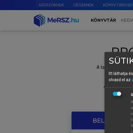
SZERZŐKNEK
CÉGEKNEK
KÖNYVTÁROSO
KÖNYVTÁR
KED
PR
SÜTIK
A tartalom megtek
Itt láthatja 
olvasd el az
A próbaidősza
S
A
w
m
BELÉPÉS SAJ
h
f
s