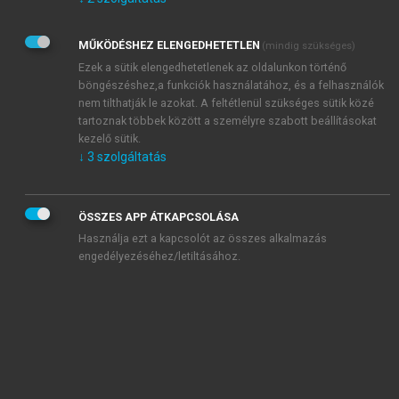
Kérek értesítést az Akadémiai Kiadó Zrt. újdonságairól,
akcióiról.
MŰKÖDÉSHEZ ELENGEDHETETLEN
(mindig szükséges)
Az
Adatkezelési tájékoztatóban
foglaltakat tudomásul
veszem és elfogadom.
Ezek a sütik elengedhetetlenek az oldalunkon történő
Az
Általános vásárlási feltételeket
, valamint a
szotar.net
és a
böngészéshez,a funkciók használatához, és a felhasználók
mersz.hu
oldalak licencszerződéseiben foglaltakat
nem tilthatják le azokat. A feltétlenül szükséges sütik közé
tudomásul veszem és elfogadom.
tartoznak többek között a személyre szabott beállításokat
kezelő sütik.
↓
3
szolgáltatás
KIPRÓBÁLOM
ÖSSZES APP ÁTKAPCSOLÁSA
Használja ezt a kapcsolót az összes alkalmazás
engedélyezéséhez/letiltásához.
MIÉRT ÉRDEMES A MERSZ ONLINE
OKOSKÖNYVTÁRAT HASZNÁLNI?