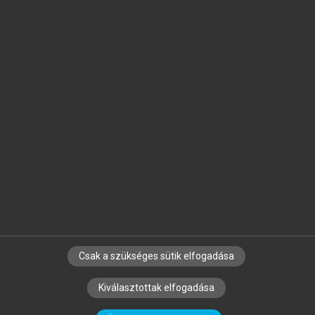
Jelöld meg a számodra fontos részeket, és
készíts
saját
jegyzeteket!
Egyéni előfizetéssel további
MeRSZ+ funkciókat
és
tartalmakat is elérhetsz.
Csak a szükséges sütik elfogadása
SZERZŐKNEK
CÉGEKNEK
KÖNYVTÁROSOKNAK
Kiválasztottak elfogadása
SZERKESZTÉSI ÉS LEKTORÁLÁSI ALAPELVEK