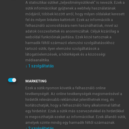
A statisztikai sütiket „teljesítménysütiknek” is nevezik. Ezek a
sütik információkat gyűjtenek a webhely használatának
módjáról, többek között arról, hogy milyen oldalakat keresett
ÚJ FIÓK LÉTREHOZÁSA
fel és milyen linkekre kattintott. Ezek az információk a
1 óra díjmentes hozzáférés
felhasználó azonosítására nem használhatóak, mivel az
adatok összesítettek és anonimizáltak. Céljuk kizárólag a
weboldal funkcióinak javítása. Ezek közé tartoznak a
E-MAIL-CÍM
harmadik féltől származó elemzési szolgáltatásokhoz
tartozó sütik; ilyen elemzési szolgáltatások a
látogatóelemzések, a hőtérképek és a közösségi
NÉV
médiaanalitika.
↓
1
szolgáltatás
JELSZÓ
MARKETING
Ezek a sütik nyomon követik a felhasználó online
tevékenységét. Az online tevékenységek megismerésével a
JELSZÓ ÚJRA
hirdetők relevánsabb reklámokat jeleníthetnek meg, és
korlátozhatják, hogy a felhasználó hány alkalommal láthat
egy hirdetést. Ezek a sütik más szervezetekkel és hirdetőkkel
is megoszthatják ezeket az információkat. Ezek állandó sütik,
Kérek értesítést a MeRSZ újdonságairól, akcióiról.
amelyek szinte mindig egy harmadik féltől származnak.
↓
2
szolgáltatás