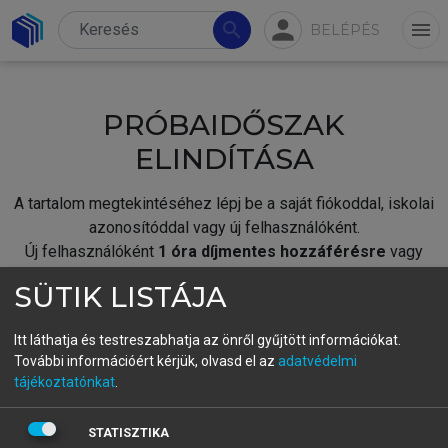
person
search
menu
BELÉPÉS
PRÓBAIDŐSZAK
ELINDÍTÁSA
A tartalom megtekintéséhez lépj be a saját fiókoddal, iskolai
azonosítóddal vagy új felhasználóként.
Új felhasználóként
1 óra díjmentes hozzáférésre
vagy
jogosult.
SÜTIK LISTÁJA
A próbaidőszak elindításához,
jelentkezz
be meglévő
fiókoddal,
vagy hozz létre új fiókot.
Itt láthatja és testreszabhatja az önről gyűjtött információkat.
További információért kérjük, olvasd el az
adatvédelmi
A regisztráció után a
próbaidőszak
automatikusan
elindul.
tájékoztatónkat
.
BELÉPÉS SAJÁT FIÓKKAL
STATISZTIKA