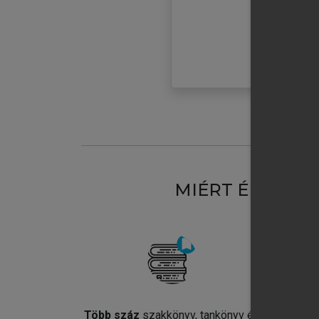
MIÉRT ÉRDEME
Több száz
szakkönyv, tankönyv és
Jel