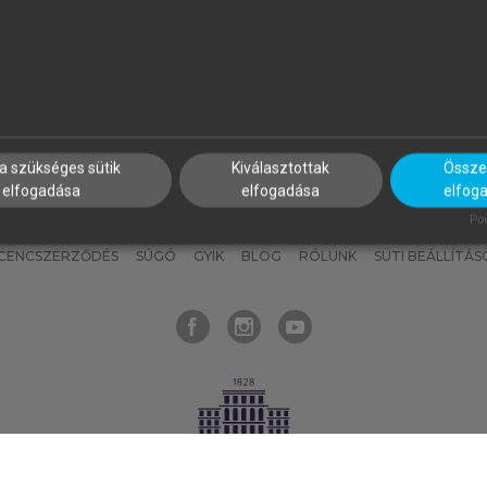
nyokat, hogy bármikor azonnal
részeket, és
készíts
saj
hozzájuk férhess!
jegyzeteket!
a szükséges sütik
Kiválasztottak
Összes
elfogadása
elfogadása
elfog
KNAK
SZERKESZTÉSI ÉS LEKTORÁLÁSI ALAPELVEK
MI – ÁLTALÁNOS
Pow
ICENCSZERZŐDÉS
SÚGÓ
GYIK
BLOG
RÓLUNK
SÜTI BEÁLLÍTÁS