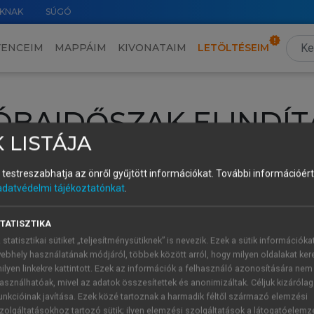
KNAK
SÚGÓ
VENCEIM
MAPPÁIM
KIVONATAIM
LETÖLTÉSEIM
ÓBAIDŐSZAK ELINDÍT
 LISTÁJA
intéséhez lépj be a saját fiókoddal, iskolai azonosítóddal vagy ú
és testreszabhatja az önről gyűjtött információkat.
További információért 
Új felhasználóként
1 óra díjmentes hozzáférésre
vagy jogosult
adatvédelmi tájékoztatónkat
.
k elindításához,
jelentkezz
be meglévő fiókoddal,
vagy hozz lé
A regisztráció után a
próbaidőszak
automatikusan
elindul.
TATISZTIKA
 statisztikai sütiket „teljesítménysütiknek” is nevezik. Ezek a sütik információka
ebhely használatának módjáról, többek között arról, hogy milyen oldalakat kere
ilyen linkekre kattintott. Ezek az információk a felhasználó azonosítására nem
ÚJ FIÓK 
ÁT FIÓKKAL
asználhatóak, mivel az adatok összesítettek és anonimizáltak. Céljuk kizáróla
1 óra díjme
unkcióinak javítása. Ezek közé tartoznak a harmadik féltől származó elemzési
zolgáltatásokhoz tartozó sütik; ilyen elemzési szolgáltatások a látogatóelemz