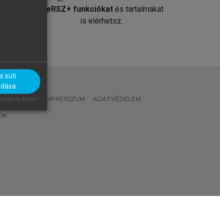
át
MeRSZ+ funkciókat
és tartalmakat
is elérhetsz.
 süti
adása
 IRÁNYELVEK
IMPRESSZUM
ADATVÉDELEM
ered by Klaro!
OK