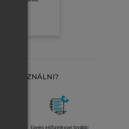
erződéseiben foglaltakat
ogadom.
ÓBÁLOM
AT HASZNÁLNI?
ntos
Egyéni előfizetéssel további