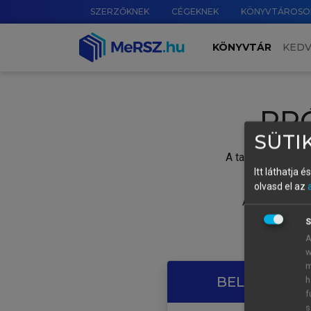
SZERZŐKNEK
CÉGEKNEK
KÖNYVTÁROSO
KÖNYVTÁR
KED
PR
SÜTIK
A tartalom megtek
Itt láthatja 
olvasd el az
A próbaidősza
S
A
w
m
BELÉPÉS SAJ
h
f
s