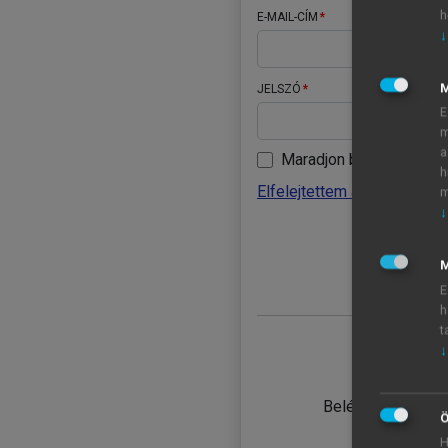
h
E-MAIL-CÍM
↓
JELSZÓ
E
m
a
Maradjon belépve
h
Elfelejtettem a jelszavamat
m
↓
BELÉ
M
E
h
t
↓
TANULÓ
Belépés intézmén
Ö
H