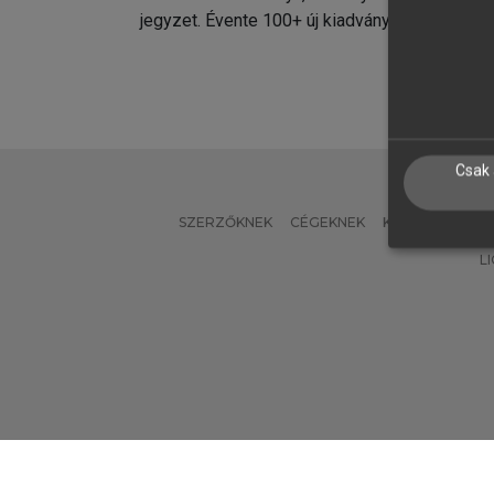
jegyzet. Évente 100+ új kiadvány.
kiadvá
Csak 
SZERZŐKNEK
CÉGEKNEK
KÖNYVTÁROSO
L
Verzió: 2.7.2