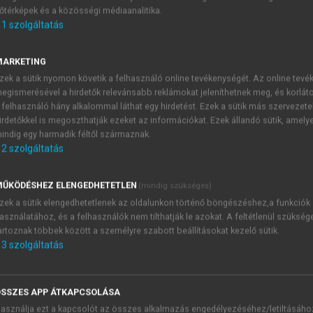
őtérképek és a közösségi médiaanalitika.
E-MAIL-CÍM
1
szolgáltatás
MARKETING
NÉV
zek a sütik nyomon követik a felhasználó online tevékenységét. Az online tev
egismerésével a hirdetők relevánsabb reklámokat jeleníthetnek meg, és korlát
 felhasználó hány alkalommal láthat egy hirdetést. Ezek a sütik más szervezete
JELSZÓ
irdetőkkel is megoszthatják ezeket az információkat. Ezek állandó sütik, amely
indig egy harmadik féltől származnak.
2
szolgáltatás
JELSZÓ ÚJRA
PÉS
ŰKÖDÉSHEZ ELENGEDHETETLEN
(mindig szükséges)
zek a sütik elengedhetetlenek az oldalunkon történő böngészéshez,a funkciók
asználatához, és a felhasználók nem tilthatják le azokat. A feltétlenül szükség
Kérek értesítést a MeRSZ új
artoznak többek között a személyre szabott beállításokat kezelő sütik.
Kérek értesítést az Akadémi
3
szolgáltatás
akcióiról.
 VAGY?
Az
Adatkezelési tájékozta
yi azonosítóval
veszem és elfogadom.
SSZES APP ÁTKAPCSOLÁSA
Az
Általános vásárlási felt
asználja ezt a kapcsolót az összes alkalmazás engedélyezéséhez/letiltásáho