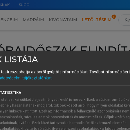
KNAK
SÚGÓ
VENCEIM
MAPPÁIM
KIVONATAIM
LETÖLTÉSEIM
ÓBAIDŐSZAK ELINDÍT
 LISTÁJA
intéséhez lépj be a saját fiókoddal, iskolai azonosítóddal vagy ú
és testreszabhatja az önről gyűjtött információkat.
További információért 
Új felhasználóként
1 óra díjmentes hozzáférésre
vagy jogosult
adatvédelmi tájékoztatónkat
.
k elindításához,
jelentkezz
be meglévő fiókoddal,
vagy hozz lé
A regisztráció után a
próbaidőszak
automatikusan
elindul.
TATISZTIKA
 statisztikai sütiket „teljesítménysütiknek” is nevezik. Ezek a sütik információka
ebhely használatának módjáról, többek között arról, hogy milyen oldalakat kere
ilyen linkekre kattintott. Ezek az információk a felhasználó azonosítására nem
ÚJ FIÓK 
ÁT FIÓKKAL
asználhatóak, mivel az adatok összesítettek és anonimizáltak. Céljuk kizáróla
1 óra díjme
unkcióinak javítása. Ezek közé tartoznak a harmadik féltől származó elemzési
zolgáltatásokhoz tartozó sütik; ilyen elemzési szolgáltatások a látogatóelemz