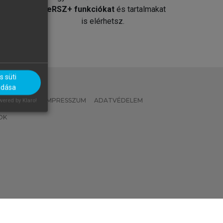
át
MeRSZ+ funkciókat
és tartalmakat
is elérhetsz.
 süti
adása
 IRÁNYELVEK
IMPRESSZUM
ADATVÉDELEM
ered by Klaro!
OK