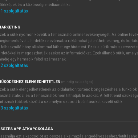
őtérképek és a közösségi médiaanalitika.
E-MAIL-CÍM
1
szolgáltatás
MARKETING
NÉV
zek a sütik nyomon követik a felhasználó online tevékenységét. Az online tev
egismerésével a hirdetők relevánsabb reklámokat jeleníthetnek meg, és korlát
 felhasználó hány alkalommal láthat egy hirdetést. Ezek a sütik más szervezete
JELSZÓ
irdetőkkel is megoszthatják ezeket az információkat. Ezek állandó sütik, amely
indig egy harmadik féltől származnak.
2
szolgáltatás
JELSZÓ ÚJRA
PÉS
ŰKÖDÉSHEZ ELENGEDHETETLEN
(mindig szükséges)
zek a sütik elengedhetetlenek az oldalunkon történő böngészéshez,a funkciók
asználatához, és a felhasználók nem tilthatják le azokat. A feltétlenül szükség
Kérek értesítést a MeRSZ új
artoznak többek között a személyre szabott beállításokat kezelő sütik.
Kérek értesítést az Akadémi
3
szolgáltatás
akcióiról.
 VAGY?
Az
Adatkezelési tájékozta
yi azonosítóval
veszem és elfogadom.
SSZES APP ÁTKAPCSOLÁSA
Az
Általános vásárlási felt
asználja ezt a kapcsolót az összes alkalmazás engedélyezéséhez/letiltásáho