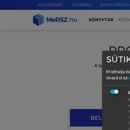
SZERZŐKNEK
CÉGEKNEK
KÖNYVTÁROSO
KÖNYVTÁR
KED
PR
SÜTIK
A tartalom megtek
Itt láthatja 
olvasd el az
A próbaidősza
S
A
w
m
BELÉPÉS SAJ
h
f
s