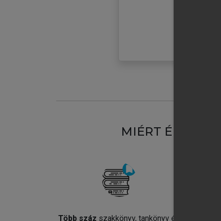
MIÉRT ÉRDEME
Több száz
szakkönyv, tankönyv és
Jel