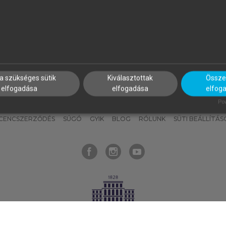
nyokat, hogy bármikor azonnal
részeket, és
készíts
saj
hozzájuk férhess!
jegyzeteket!
a szükséges sütik
Kiválasztottak
Összes
elfogadása
elfogadása
elfog
KNAK
SZERKESZTÉSI ÉS LEKTORÁLÁSI ALAPELVEK
MI – ÁLTALÁNOS
Pow
ICENCSZERZŐDÉS
SÚGÓ
GYIK
BLOG
RÓLUNK
SÜTI BEÁLLÍTÁS