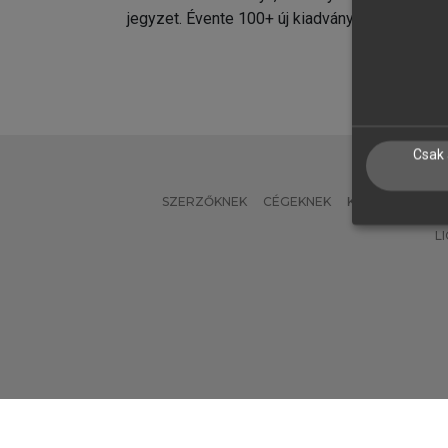
jegyzet. Évente 100+ új kiadvány.
kiadvá
Csak 
SZERZŐKNEK
CÉGEKNEK
KÖNYVTÁROSO
L
Verzió: 2.7.2