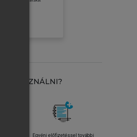
erződéseiben foglaltakat
ogadom.
ÓBÁLOM
AT HASZNÁLNI?
ntos
Egyéni előfizetéssel további