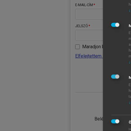
h
E-MAIL-CÍM
↓
JELSZÓ
E
m
a
Maradjon belépve
h
Elfelejtettem a jelszavamat
m
↓
BELÉ
M
E
h
t
↓
TANULÓ
Belépés intézmén
Ö
H