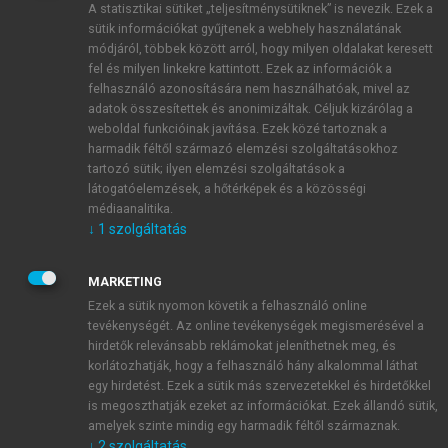
A statisztikai sütiket „teljesítménysütiknek” is nevezik. Ezek a
sütik információkat gyűjtenek a webhely használatának
módjáról, többek között arról, hogy milyen oldalakat keresett
ÚJ FIÓK LÉTREHOZÁSA
fel és milyen linkekre kattintott. Ezek az információk a
1 óra díjmentes hozzáférés
felhasználó azonosítására nem használhatóak, mivel az
adatok összesítettek és anonimizáltak. Céljuk kizárólag a
weboldal funkcióinak javítása. Ezek közé tartoznak a
E-MAIL-CÍM
harmadik féltől származó elemzési szolgáltatásokhoz
tartozó sütik; ilyen elemzési szolgáltatások a
látogatóelemzések, a hőtérképek és a közösségi
NÉV
médiaanalitika.
↓
1
szolgáltatás
JELSZÓ
MARKETING
Ezek a sütik nyomon követik a felhasználó online
tevékenységét. Az online tevékenységek megismerésével a
JELSZÓ ÚJRA
hirdetők relevánsabb reklámokat jeleníthetnek meg, és
korlátozhatják, hogy a felhasználó hány alkalommal láthat
egy hirdetést. Ezek a sütik más szervezetekkel és hirdetőkkel
is megoszthatják ezeket az információkat. Ezek állandó sütik,
Kérek értesítést a MeRSZ újdonságairól, akcióiról.
amelyek szinte mindig egy harmadik féltől származnak.
↓
2
szolgáltatás