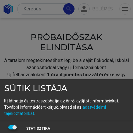
person
search
menu
BELÉPÉS
PRÓBAIDŐSZAK
ELINDÍTÁSA
A tartalom megtekintéséhez lépj be a saját fiókoddal, iskolai
azonosítóddal vagy új felhasználóként.
Új felhasználóként
1 óra díjmentes hozzáférésre
vagy
jogosult.
SÜTIK LISTÁJA
A próbaidőszak elindításához,
jelentkezz
be meglévő
fiókoddal,
vagy hozz létre új fiókot.
Itt láthatja és testreszabhatja az önről gyűjtött információkat.
További információért kérjük, olvasd el az
adatvédelmi
A regisztráció után a
próbaidőszak
automatikusan
elindul.
tájékoztatónkat
.
BELÉPÉS SAJÁT FIÓKKAL
STATISZTIKA