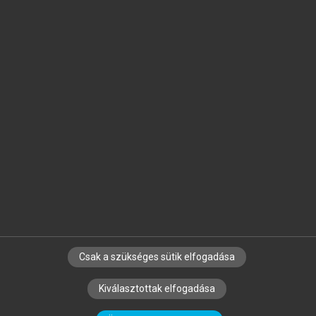
Jelöld meg a számodra fontos részeket, és
készíts
saját
jegyzeteket!
Egyéni előfizetéssel további
MeRSZ+ funkciókat
és
tartalmakat is elérhetsz.
Csak a szükséges sütik elfogadása
SZERZŐKNEK
CÉGEKNEK
KÖNYVTÁROSOKNAK
Kiválasztottak elfogadása
SZERKESZTÉSI ÉS LEKTORÁLÁSI ALAPELVEK