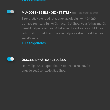
Kérek értesítést az Akadémiai Kiadó Zrt. újdonságairól,
akcióiról.
MŰKÖDÉSHEZ ELENGEDHETETLEN
(mindig szükséges)
Az
Adatkezelési tájékoztatóban
foglaltakat tudomásul
veszem és elfogadom.
Ezek a sütik elengedhetetlenek az oldalunkon történő
Az
Általános vásárlási feltételeket
, valamint a
szotar.net
és a
böngészéshez,a funkciók használatához, és a felhasználók
mersz.hu
oldalak licencszerződéseiben foglaltakat
nem tilthatják le azokat. A feltétlenül szükséges sütik közé
tudomásul veszem és elfogadom.
tartoznak többek között a személyre szabott beállításokat
kezelő sütik.
↓
3
szolgáltatás
KIPRÓBÁLOM
ÖSSZES APP ÁTKAPCSOLÁSA
Használja ezt a kapcsolót az összes alkalmazás
engedélyezéséhez/letiltásához.
MIÉRT ÉRDEMES A MERSZ ONLINE
OKOSKÖNYVTÁRAT HASZNÁLNI?