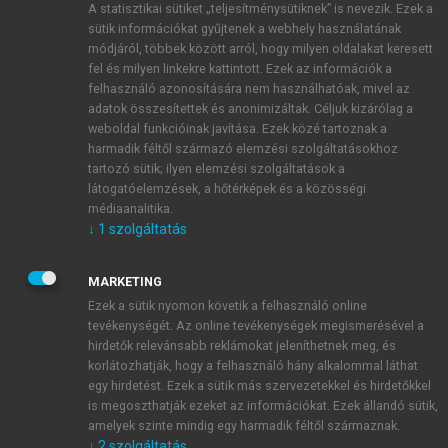
A statisztikai sütiket „teljesítménysütiknek” is nevezik. Ezek a
sütik információkat gyűjtenek a webhely használatának
módjáról, többek között arról, hogy milyen oldalakat keresett
ÚJ FIÓK LÉTREHOZÁSA
fel és milyen linkekre kattintott. Ezek az információk a
1 óra díjmentes hozzáférés
felhasználó azonosítására nem használhatóak, mivel az
adatok összesítettek és anonimizáltak. Céljuk kizárólag a
weboldal funkcióinak javítása. Ezek közé tartoznak a
E-MAIL-CÍM
harmadik féltől származó elemzési szolgáltatásokhoz
tartozó sütik; ilyen elemzési szolgáltatások a
látogatóelemzések, a hőtérképek és a közösségi
NÉV
médiaanalitika.
↓
1
szolgáltatás
JELSZÓ
MARKETING
Ezek a sütik nyomon követik a felhasználó online
tevékenységét. Az online tevékenységek megismerésével a
JELSZÓ ÚJRA
hirdetők relevánsabb reklámokat jeleníthetnek meg, és
korlátozhatják, hogy a felhasználó hány alkalommal láthat
egy hirdetést. Ezek a sütik más szervezetekkel és hirdetőkkel
is megoszthatják ezeket az információkat. Ezek állandó sütik,
Kérek értesítést a MeRSZ újdonságairól, akcióiról.
amelyek szinte mindig egy harmadik féltől származnak.
↓
2
szolgáltatás