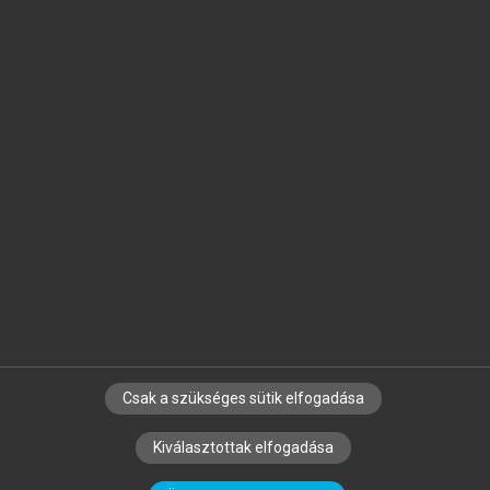
Jelöld meg a számodra fontos részeket, és
készíts
saját
jegyzeteket!
Egyéni előfizetéssel további
MeRSZ+ funkciókat
és
tartalmakat is elérhetsz.
Csak a szükséges sütik elfogadása
SZERZŐKNEK
CÉGEKNEK
KÖNYVTÁROSOKNAK
Kiválasztottak elfogadása
SZERKESZTÉSI ÉS LEKTORÁLÁSI ALAPELVEK