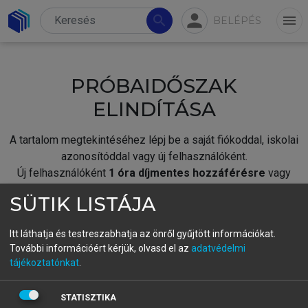
person
search
menu
BELÉPÉS
PRÓBAIDŐSZAK
ELINDÍTÁSA
A tartalom megtekintéséhez lépj be a saját fiókoddal, iskolai
azonosítóddal vagy új felhasználóként.
Új felhasználóként
1 óra díjmentes hozzáférésre
vagy
jogosult.
SÜTIK LISTÁJA
A próbaidőszak elindításához,
jelentkezz
be meglévő
fiókoddal,
vagy hozz létre új fiókot.
Itt láthatja és testreszabhatja az önről gyűjtött információkat.
További információért kérjük, olvasd el az
adatvédelmi
A regisztráció után a
próbaidőszak
automatikusan
elindul.
tájékoztatónkat
.
BELÉPÉS SAJÁT FIÓKKAL
STATISZTIKA