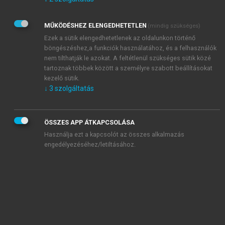
Kérek értesítést az Akadémiai Kiadó Zrt. újdonságairól,
akcióiról.
MŰKÖDÉSHEZ ELENGEDHETETLEN
(mindig szükséges)
Az
Adatkezelési tájékoztatóban
foglaltakat tudomásul
veszem és elfogadom.
Ezek a sütik elengedhetetlenek az oldalunkon történő
Az
Általános vásárlási feltételeket
, valamint a
szotar.net
és a
böngészéshez,a funkciók használatához, és a felhasználók
mersz.hu
oldalak licencszerződéseiben foglaltakat
nem tilthatják le azokat. A feltétlenül szükséges sütik közé
tudomásul veszem és elfogadom.
tartoznak többek között a személyre szabott beállításokat
kezelő sütik.
↓
3
szolgáltatás
KIPRÓBÁLOM
ÖSSZES APP ÁTKAPCSOLÁSA
Használja ezt a kapcsolót az összes alkalmazás
engedélyezéséhez/letiltásához.
MIÉRT ÉRDEMES A MERSZ ONLINE
OKOSKÖNYVTÁRAT HASZNÁLNI?