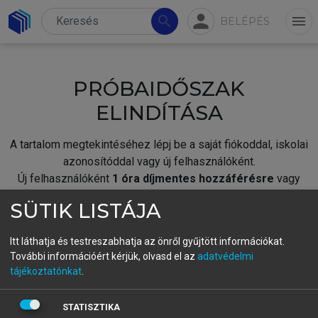
person
search
menu
BELÉPÉS
PRÓBAIDŐSZAK
ELINDÍTÁSA
A tartalom megtekintéséhez lépj be a saját fiókoddal, iskolai
azonosítóddal vagy új felhasználóként.
Új felhasználóként
1 óra díjmentes hozzáférésre
vagy
jogosult.
SÜTIK LISTÁJA
A próbaidőszak elindításához,
jelentkezz
be meglévő
fiókoddal,
vagy hozz létre új fiókot.
Itt láthatja és testreszabhatja az önről gyűjtött információkat.
További információért kérjük, olvasd el az
adatvédelmi
A regisztráció után a
próbaidőszak
automatikusan
elindul.
tájékoztatónkat
.
BELÉPÉS SAJÁT FIÓKKAL
STATISZTIKA