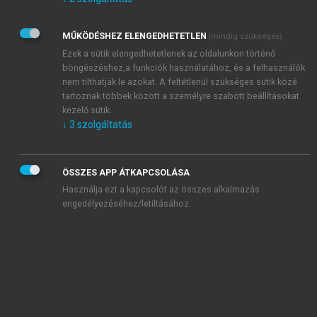
Kérek értesítést az Akadémiai Kiadó Zrt. újdonságairól,
akcióiról.
MŰKÖDÉSHEZ ELENGEDHETETLEN
(mindig szükséges)
Az
Adatkezelési tájékoztatóban
foglaltakat tudomásul
veszem és elfogadom.
Ezek a sütik elengedhetetlenek az oldalunkon történő
Az
Általános vásárlási feltételeket
, valamint a
szotar.net
és a
böngészéshez,a funkciók használatához, és a felhasználók
mersz.hu
oldalak licencszerződéseiben foglaltakat
nem tilthatják le azokat. A feltétlenül szükséges sütik közé
tudomásul veszem és elfogadom.
tartoznak többek között a személyre szabott beállításokat
kezelő sütik.
↓
3
szolgáltatás
KIPRÓBÁLOM
ÖSSZES APP ÁTKAPCSOLÁSA
Használja ezt a kapcsolót az összes alkalmazás
engedélyezéséhez/letiltásához.
MIÉRT ÉRDEMES A MERSZ ONLINE
OKOSKÖNYVTÁRAT HASZNÁLNI?