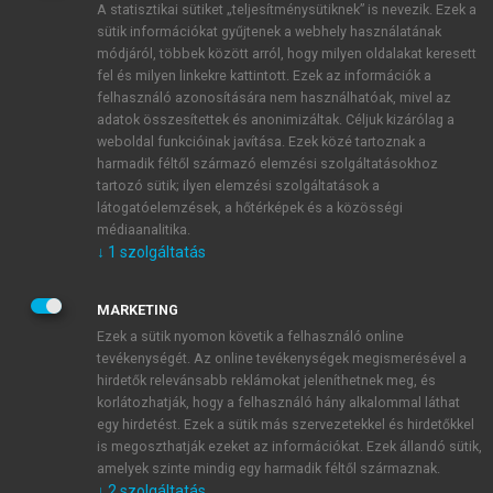
A statisztikai sütiket „teljesítménysütiknek” is nevezik. Ezek a
sütik információkat gyűjtenek a webhely használatának
módjáról, többek között arról, hogy milyen oldalakat keresett
ÚJ FIÓK LÉTREHOZÁSA
fel és milyen linkekre kattintott. Ezek az információk a
1 óra díjmentes hozzáférés
felhasználó azonosítására nem használhatóak, mivel az
adatok összesítettek és anonimizáltak. Céljuk kizárólag a
weboldal funkcióinak javítása. Ezek közé tartoznak a
E-MAIL-CÍM
harmadik féltől származó elemzési szolgáltatásokhoz
tartozó sütik; ilyen elemzési szolgáltatások a
látogatóelemzések, a hőtérképek és a közösségi
NÉV
médiaanalitika.
↓
1
szolgáltatás
JELSZÓ
MARKETING
Ezek a sütik nyomon követik a felhasználó online
tevékenységét. Az online tevékenységek megismerésével a
JELSZÓ ÚJRA
hirdetők relevánsabb reklámokat jeleníthetnek meg, és
korlátozhatják, hogy a felhasználó hány alkalommal láthat
egy hirdetést. Ezek a sütik más szervezetekkel és hirdetőkkel
is megoszthatják ezeket az információkat. Ezek állandó sütik,
Kérek értesítést a MeRSZ újdonságairól, akcióiról.
amelyek szinte mindig egy harmadik féltől származnak.
↓
2
szolgáltatás