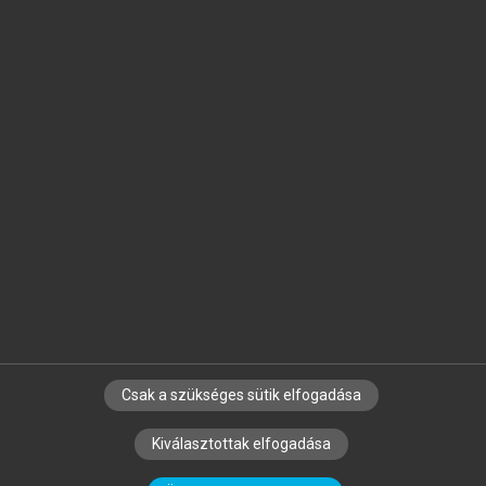
Jelöld meg a számodra fontos részeket, és
készíts
saját
jegyzeteket!
Egyéni előfizetéssel további
MeRSZ+ funkciókat
és
tartalmakat is elérhetsz.
Csak a szükséges sütik elfogadása
SZERZŐKNEK
CÉGEKNEK
KÖNYVTÁROSOKNAK
Kiválasztottak elfogadása
SZERKESZTÉSI ÉS LEKTORÁLÁSI ALAPELVEK