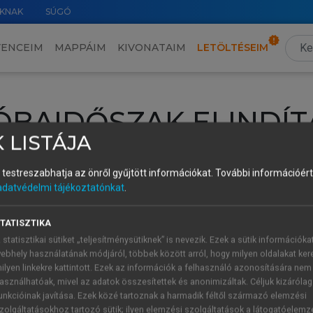
KNAK
SÚGÓ
VENCEIM
MAPPÁIM
KIVONATAIM
LETÖLTÉSEIM
ÓBAIDŐSZAK ELINDÍT
 LISTÁJA
intéséhez lépj be a saját fiókoddal, iskolai azonosítóddal vagy ú
és testreszabhatja az önről gyűjtött információkat.
További információért 
Új felhasználóként
1 óra díjmentes hozzáférésre
vagy jogosult
adatvédelmi tájékoztatónkat
.
k elindításához,
jelentkezz
be meglévő fiókoddal,
vagy hozz lé
A regisztráció után a
próbaidőszak
automatikusan
elindul.
TATISZTIKA
 statisztikai sütiket „teljesítménysütiknek” is nevezik. Ezek a sütik információka
ebhely használatának módjáról, többek között arról, hogy milyen oldalakat kere
ilyen linkekre kattintott. Ezek az információk a felhasználó azonosítására nem
ÚJ FIÓK 
ÁT FIÓKKAL
asználhatóak, mivel az adatok összesítettek és anonimizáltak. Céljuk kizáróla
1 óra díjme
unkcióinak javítása. Ezek közé tartoznak a harmadik féltől származó elemzési
zolgáltatásokhoz tartozó sütik; ilyen elemzési szolgáltatások a látogatóelemz