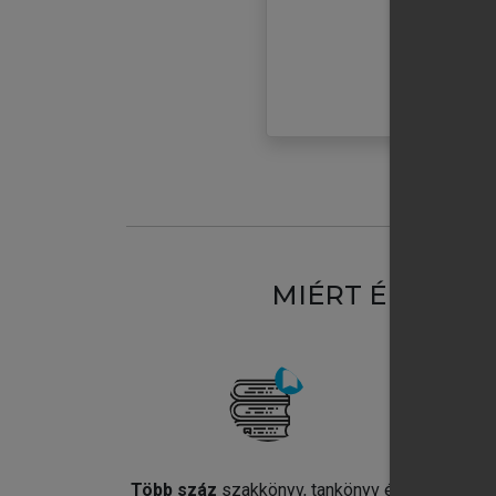
MIÉRT ÉRDEME
Több száz
szakkönyv, tankönyv és
Jel