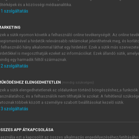
őtérképek és a közösségi médiaanalitika.
E-MAIL-CÍM
1
szolgáltatás
MARKETING
NÉV
zek a sütik nyomon követik a felhasználó online tevékenységét. Az online tev
egismerésével a hirdetők relevánsabb reklámokat jeleníthetnek meg, és korlát
 felhasználó hány alkalommal láthat egy hirdetést. Ezek a sütik más szervezete
JELSZÓ
irdetőkkel is megoszthatják ezeket az információkat. Ezek állandó sütik, amely
indig egy harmadik féltől származnak.
2
szolgáltatás
JELSZÓ ÚJRA
PÉS
ŰKÖDÉSHEZ ELENGEDHETETLEN
(mindig szükséges)
zek a sütik elengedhetetlenek az oldalunkon történő böngészéshez,a funkciók
asználatához, és a felhasználók nem tilthatják le azokat. A feltétlenül szükség
Kérek értesítést a MeRSZ új
artoznak többek között a személyre szabott beállításokat kezelő sütik.
Kérek értesítést az Akadémi
3
szolgáltatás
akcióiról.
 VAGY?
Az
Adatkezelési tájékozta
yi azonosítóval
veszem és elfogadom.
SSZES APP ÁTKAPCSOLÁSA
Az
Általános vásárlási felt
asználja ezt a kapcsolót az összes alkalmazás engedélyezéséhez/letiltásáho