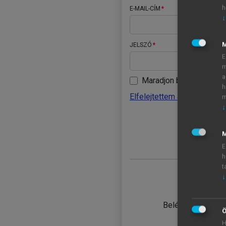
h
E-MAIL-CÍM
↓
JELSZÓ
E
m
a
Maradjon belépve
h
Elfelejtettem a jelszavamat
m
↓
BELÉ
M
E
h
t
↓
TANULÓ
Belépés intézmén
Ö
H