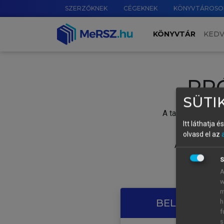
SZERZŐKNEK
CÉGEKNEK
KÖNYVTÁROSO
KÖNYVTÁR
KED
PR
SÜTIK
A tartalom megtek
Itt láthatja 
olvasd el az
A próbaidősza
S
A
w
m
BELÉPÉS SAJ
h
f
s