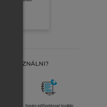
erződéseiben foglaltakat
ogadom.
ÓBÁLOM
AT HASZNÁLNI?
ntos
Egyéni előfizetéssel további