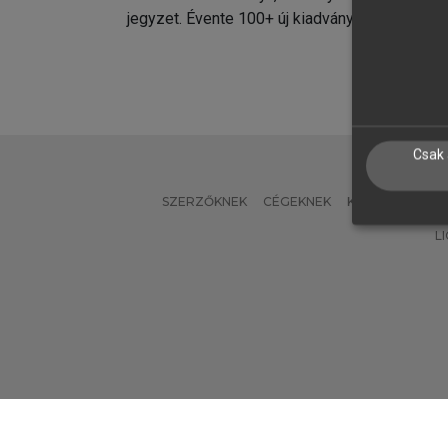
jegyzet. Évente 100+ új kiadvány.
kiadvá
Csak 
SZERZŐKNEK
CÉGEKNEK
KÖNYVTÁROSO
L
Verzió: 2.7.2