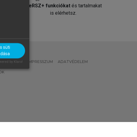
át
MeRSZ+ funkciókat
és tartalmakat
is elérhetsz.
 süti
adása
 IRÁNYELVEK
IMPRESSZUM
ADATVÉDELEM
ered by Klaro!
OK