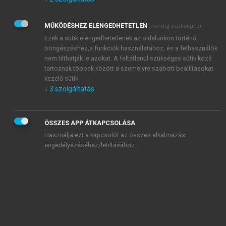
Kérek értesítést az Akadémiai Kiadó Zrt. újdonságairól,
akcióiról.
MŰKÖDÉSHEZ ELENGEDHETETLEN
(mindig szükséges)
Az
Adatkezelési tájékoztatóban
foglaltakat tudomásul
veszem és elfogadom.
Ezek a sütik elengedhetetlenek az oldalunkon történő
Az
Általános vásárlási feltételeket
, valamint a
szotar.net
és a
böngészéshez,a funkciók használatához, és a felhasználók
mersz.hu
oldalak licencszerződéseiben foglaltakat
nem tilthatják le azokat. A feltétlenül szükséges sütik közé
tudomásul veszem és elfogadom.
tartoznak többek között a személyre szabott beállításokat
kezelő sütik.
↓
3
szolgáltatás
KIPRÓBÁLOM
ÖSSZES APP ÁTKAPCSOLÁSA
Használja ezt a kapcsolót az összes alkalmazás
engedélyezéséhez/letiltásához.
MIÉRT ÉRDEMES A MERSZ ONLINE
OKOSKÖNYVTÁRAT HASZNÁLNI?