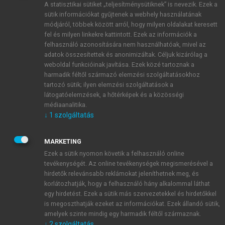
A statisztikai sütiket „teljesítménysütiknek” is nevezik. Ezek a
sütik információkat gyűjtenek a webhely használatának
módjáról, többek között arról, hogy milyen oldalakat keresett
ÚJ FIÓK LÉTREHOZÁSA
fel és milyen linkekre kattintott. Ezek az információk a
1 óra díjmentes hozzáférés
felhasználó azonosítására nem használhatóak, mivel az
adatok összesítettek és anonimizáltak. Céljuk kizárólag a
weboldal funkcióinak javítása. Ezek közé tartoznak a
E-MAIL-CÍM
harmadik féltől származó elemzési szolgáltatásokhoz
tartozó sütik; ilyen elemzési szolgáltatások a
látogatóelemzések, a hőtérképek és a közösségi
NÉV
médiaanalitika.
↓
1
szolgáltatás
JELSZÓ
MARKETING
Ezek a sütik nyomon követik a felhasználó online
tevékenységét. Az online tevékenységek megismerésével a
JELSZÓ ÚJRA
hirdetők relevánsabb reklámokat jeleníthetnek meg, és
korlátozhatják, hogy a felhasználó hány alkalommal láthat
egy hirdetést. Ezek a sütik más szervezetekkel és hirdetőkkel
is megoszthatják ezeket az információkat. Ezek állandó sütik,
Kérek értesítést a MeRSZ újdonságairól, akcióiról.
amelyek szinte mindig egy harmadik féltől származnak.
↓
2
szolgáltatás