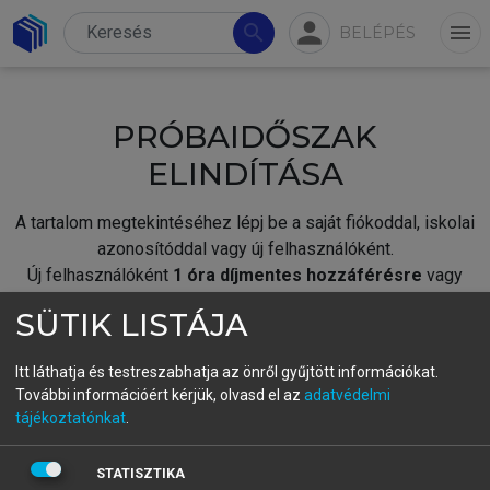
person
search
menu
BELÉPÉS
PRÓBAIDŐSZAK
ELINDÍTÁSA
A tartalom megtekintéséhez lépj be a saját fiókoddal, iskolai
azonosítóddal vagy új felhasználóként.
Új felhasználóként
1 óra díjmentes hozzáférésre
vagy
jogosult.
SÜTIK LISTÁJA
A próbaidőszak elindításához,
jelentkezz
be meglévő
fiókoddal,
vagy hozz létre új fiókot.
Itt láthatja és testreszabhatja az önről gyűjtött információkat.
További információért kérjük, olvasd el az
adatvédelmi
A regisztráció után a
próbaidőszak
automatikusan
elindul.
tájékoztatónkat
.
BELÉPÉS SAJÁT FIÓKKAL
STATISZTIKA