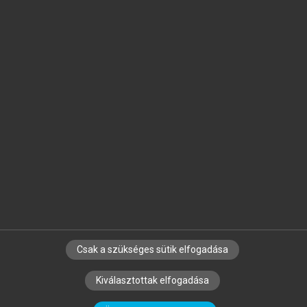
Jelöld meg a számodra fontos részeket, és
készíts
saját
jegyzeteket!
Egyéni előfizetéssel további
MeRSZ+ funkciókat
és
tartalmakat is elérhetsz.
Csak a szükséges sütik elfogadása
SZERZŐKNEK
CÉGEKNEK
KÖNYVTÁROSOKNAK
Kiválasztottak elfogadása
SZERKESZTÉSI ÉS LEKTORÁLÁSI ALAPELVEK