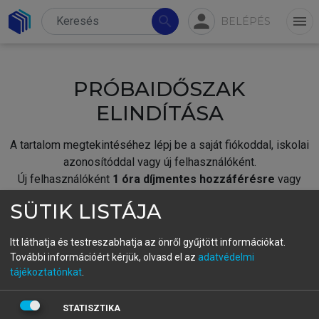
person
search
menu
BELÉPÉS
PRÓBAIDŐSZAK
ELINDÍTÁSA
A tartalom megtekintéséhez lépj be a saját fiókoddal, iskolai
azonosítóddal vagy új felhasználóként.
Új felhasználóként
1 óra díjmentes hozzáférésre
vagy
jogosult.
SÜTIK LISTÁJA
A próbaidőszak elindításához,
jelentkezz
be meglévő
fiókoddal,
vagy hozz létre új fiókot.
Itt láthatja és testreszabhatja az önről gyűjtött információkat.
További információért kérjük, olvasd el az
adatvédelmi
A regisztráció után a
próbaidőszak
automatikusan
elindul.
tájékoztatónkat
.
BELÉPÉS SAJÁT FIÓKKAL
STATISZTIKA