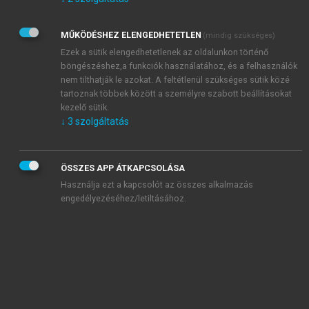
Kérek értesítést az Akadémiai Kiadó Zrt. újdonságairól,
akcióiról.
MŰKÖDÉSHEZ ELENGEDHETETLEN
(mindig szükséges)
Az
Adatkezelési tájékoztatóban
foglaltakat tudomásul
veszem és elfogadom.
Ezek a sütik elengedhetetlenek az oldalunkon történő
Az
Általános vásárlási feltételeket
, valamint a
szotar.net
és a
böngészéshez,a funkciók használatához, és a felhasználók
mersz.hu
oldalak licencszerződéseiben foglaltakat
nem tilthatják le azokat. A feltétlenül szükséges sütik közé
tudomásul veszem és elfogadom.
tartoznak többek között a személyre szabott beállításokat
kezelő sütik.
↓
3
szolgáltatás
KIPRÓBÁLOM
ÖSSZES APP ÁTKAPCSOLÁSA
Használja ezt a kapcsolót az összes alkalmazás
engedélyezéséhez/letiltásához.
MIÉRT ÉRDEMES A MERSZ ONLINE
OKOSKÖNYVTÁRAT HASZNÁLNI?