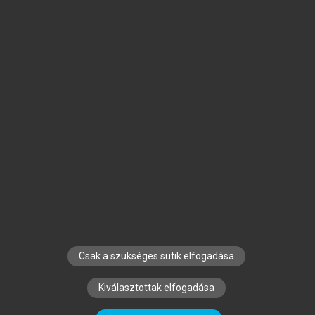
Jelöld meg a számodra fontos részeket, és
készíts
saját
jegyzeteket!
Egyéni előfizetéssel további
MeRSZ+ funkciókat
és
tartalmakat is elérhetsz.
Csak a szükséges sütik elfogadása
SZERZŐKNEK
CÉGEKNEK
KÖNYVTÁROSOKNAK
Kiválasztottak elfogadása
SZERKESZTÉSI ÉS LEKTORÁLÁSI ALAPELVEK