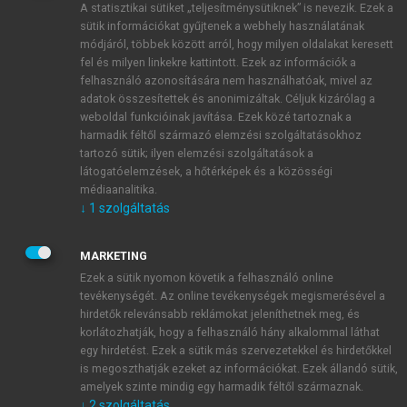
A statisztikai sütiket „teljesítménysütiknek” is nevezik. Ezek a
sütik információkat gyűjtenek a webhely használatának
módjáról, többek között arról, hogy milyen oldalakat keresett
ÚJ FIÓK LÉTREHOZÁSA
fel és milyen linkekre kattintott. Ezek az információk a
1 óra díjmentes hozzáférés
felhasználó azonosítására nem használhatóak, mivel az
adatok összesítettek és anonimizáltak. Céljuk kizárólag a
weboldal funkcióinak javítása. Ezek közé tartoznak a
E-MAIL-CÍM
harmadik féltől származó elemzési szolgáltatásokhoz
tartozó sütik; ilyen elemzési szolgáltatások a
látogatóelemzések, a hőtérképek és a közösségi
NÉV
médiaanalitika.
↓
1
szolgáltatás
JELSZÓ
MARKETING
Ezek a sütik nyomon követik a felhasználó online
tevékenységét. Az online tevékenységek megismerésével a
JELSZÓ ÚJRA
hirdetők relevánsabb reklámokat jeleníthetnek meg, és
korlátozhatják, hogy a felhasználó hány alkalommal láthat
egy hirdetést. Ezek a sütik más szervezetekkel és hirdetőkkel
is megoszthatják ezeket az információkat. Ezek állandó sütik,
Kérek értesítést a MeRSZ újdonságairól, akcióiról.
amelyek szinte mindig egy harmadik féltől származnak.
↓
2
szolgáltatás