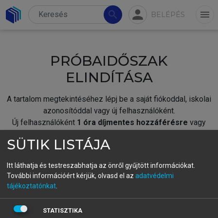
person
search
menu
BELÉPÉS
PRÓBAIDŐSZAK
ELINDÍTÁSA
A tartalom megtekintéséhez lépj be a saját fiókoddal, iskolai
azonosítóddal vagy új felhasználóként.
Új felhasználóként
1 óra díjmentes hozzáférésre
vagy
jogosult.
SÜTIK LISTÁJA
A próbaidőszak elindításához,
jelentkezz
be meglévő
fiókoddal,
vagy hozz létre új fiókot.
Itt láthatja és testreszabhatja az önről gyűjtött információkat.
További információért kérjük, olvasd el az
adatvédelmi
A regisztráció után a
próbaidőszak
automatikusan
elindul.
tájékoztatónkat
.
BELÉPÉS SAJÁT FIÓKKAL
STATISZTIKA