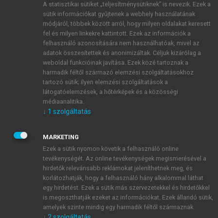
A statisztikai sütiket „teljesítménysütiknek” is nevezik. Ezek a
sütik információkat gyűjtenek a webhely használatának
módjáról, többek között arról, hogy milyen oldalakat keresett
ÚJ FIÓK LÉTREHOZÁSA
fel és milyen linkekre kattintott. Ezek az információk a
1 óra díjmentes hozzáférés
felhasználó azonosítására nem használhatóak, mivel az
adatok összesítettek és anonimizáltak. Céljuk kizárólag a
weboldal funkcióinak javítása. Ezek közé tartoznak a
E-MAIL-CÍM
harmadik féltől származó elemzési szolgáltatásokhoz
tartozó sütik; ilyen elemzési szolgáltatások a
látogatóelemzések, a hőtérképek és a közösségi
NÉV
médiaanalitika.
↓
1
szolgáltatás
JELSZÓ
MARKETING
Ezek a sütik nyomon követik a felhasználó online
tevékenységét. Az online tevékenységek megismerésével a
JELSZÓ ÚJRA
hirdetők relevánsabb reklámokat jeleníthetnek meg, és
korlátozhatják, hogy a felhasználó hány alkalommal láthat
egy hirdetést. Ezek a sütik más szervezetekkel és hirdetőkkel
is megoszthatják ezeket az információkat. Ezek állandó sütik,
Kérek értesítést a MeRSZ újdonságairól, akcióiról.
amelyek szinte mindig egy harmadik féltől származnak.
↓
2
szolgáltatás