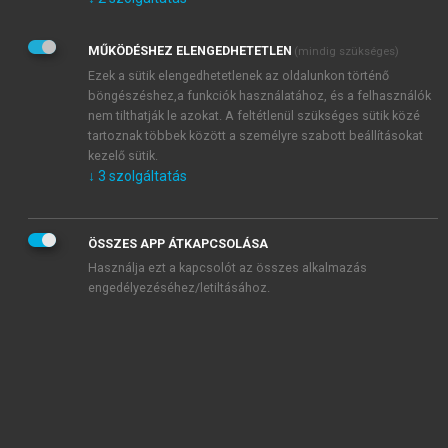
Kérek értesítést az Akadémiai Kiadó Zrt. újdonságairól,
akcióiról.
MŰKÖDÉSHEZ ELENGEDHETETLEN
(mindig szükséges)
Az
Adatkezelési tájékoztatóban
foglaltakat tudomásul
veszem és elfogadom.
Ezek a sütik elengedhetetlenek az oldalunkon történő
Az
Általános vásárlási feltételeket
, valamint a
szotar.net
és a
böngészéshez,a funkciók használatához, és a felhasználók
mersz.hu
oldalak licencszerződéseiben foglaltakat
nem tilthatják le azokat. A feltétlenül szükséges sütik közé
tudomásul veszem és elfogadom.
tartoznak többek között a személyre szabott beállításokat
kezelő sütik.
↓
3
szolgáltatás
KIPRÓBÁLOM
ÖSSZES APP ÁTKAPCSOLÁSA
Használja ezt a kapcsolót az összes alkalmazás
engedélyezéséhez/letiltásához.
MIÉRT ÉRDEMES A MERSZ ONLINE
OKOSKÖNYVTÁRAT HASZNÁLNI?