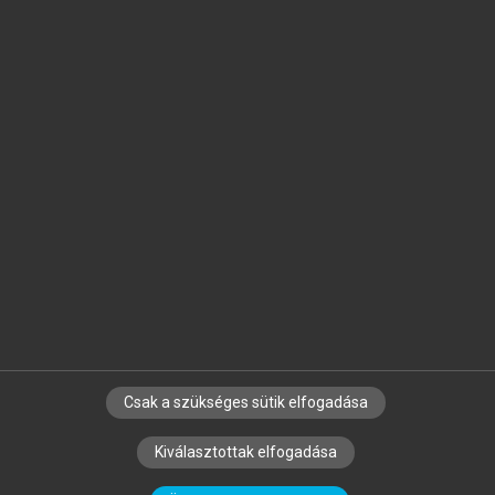
Jelöld meg a számodra fontos részeket, és
készíts
saját
jegyzeteket!
Egyéni előfizetéssel további
MeRSZ+ funkciókat
és
tartalmakat is elérhetsz.
Csak a szükséges sütik elfogadása
SZERZŐKNEK
CÉGEKNEK
KÖNYVTÁROSOKNAK
Kiválasztottak elfogadása
SZERKESZTÉSI ÉS LEKTORÁLÁSI ALAPELVEK