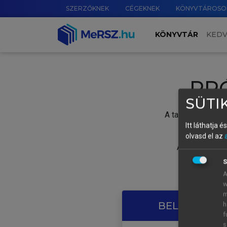
SZERZŐKNEK
CÉGEKNEK
KÖNYVTÁROSO
KÖNYVTÁR
KED
PR
SÜTIK
A tartalom megtek
Itt láthatja 
olvasd el az
A próbaidősza
S
A
w
m
BELÉPÉS SAJ
h
f
s