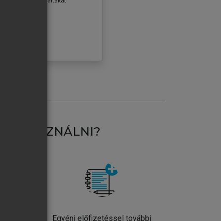
erződéseiben foglaltakat
ogadom.
ÓBÁLOM
AT HASZNÁLNI?
ntos
Egyéni előfizetéssel további