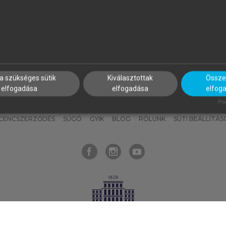
nyokat, hogy bármikor azonnal
részeket, és
készíts
saj
hozzájuk férhess!
jegyzeteket!
a szükséges sütik
Kiválasztottak
Összes
elfogadása
elfogadása
elfog
KNAK
SZERKESZTÉSI ÉS LEKTORÁLÁSI ALAPELVEK
MI – ÁLTALÁNOS
Pow
ICENCSZERZŐDÉS
SÚGÓ
GYIK
BLOG
RÓLUNK
SÜTI BEÁLLÍTÁS