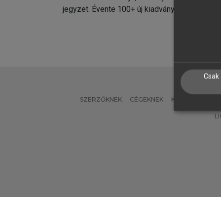
jegyzet. Évente 100+ új kiadvány.
kiadvá
Csak 
SZERZŐKNEK
CÉGEKNEK
KÖNYVTÁROSO
L
Verzió: 2.7.2