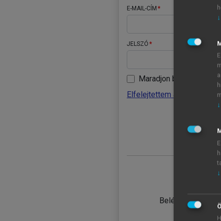
h
E-MAIL-CÍM
↓
JELSZÓ
E
m
a
Maradjon belépve
h
Elfelejtettem a jelszavamat
m
↓
BELÉ
M
E
h
t
↓
TANULÓ
Belépés intézmén
Ö
H