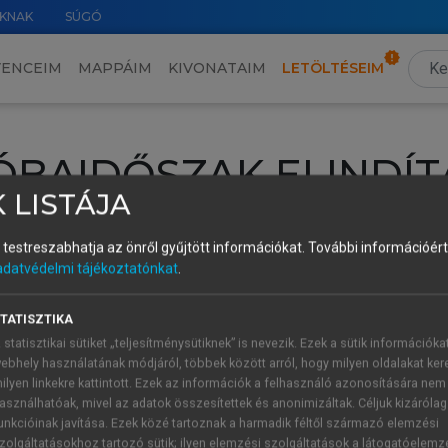
KNAK
SÚGÓ
VENCEIM
MAPPÁIM
KIVONATAIM
LETÖLTÉSEIM
ÓBAIDŐSZAK ELINDÍT
 LISTÁJA
intéséhez lépj be a saját fiókoddal, iskolai azonosítóddal vagy ú
és testreszabhatja az önről gyűjtött információkat.
További információért 
Új felhasználóként
1 óra díjmentes hozzáférésre
vagy jogosult
adatvédelmi tájékoztatónkat
.
k elindításához,
jelentkezz
be meglévő fiókoddal,
vagy hozz lé
A regisztráció után a
próbaidőszak
automatikusan
elindul.
TATISZTIKA
 statisztikai sütiket „teljesítménysütiknek” is nevezik. Ezek a sütik információka
ebhely használatának módjáról, többek között arról, hogy milyen oldalakat kere
ilyen linkekre kattintott. Ezek az információk a felhasználó azonosítására nem
ÚJ FIÓK 
ÁT FIÓKKAL
asználhatóak, mivel az adatok összesítettek és anonimizáltak. Céljuk kizáróla
1 óra díjme
unkcióinak javítása. Ezek közé tartoznak a harmadik féltől származó elemzési
zolgáltatásokhoz tartozó sütik; ilyen elemzési szolgáltatások a látogatóelemz