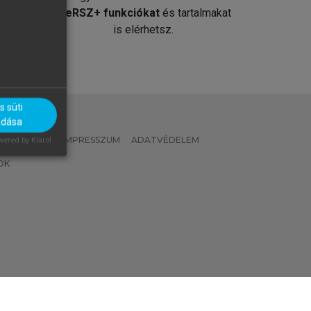
át
MeRSZ+ funkciókat
és tartalmakat
is elérhetsz.
 süti
adása
 IRÁNYELVEK
IMPRESSZUM
ADATVÉDELEM
ered by Klaro!
OK