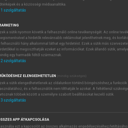
őtérképek és a közösségi médiaanalitika.
E-MAIL-CÍM
1
szolgáltatás
MARKETING
NÉV
zek a sütik nyomon követik a felhasználó online tevékenységét. Az online tev
egismerésével a hirdetők relevánsabb reklámokat jeleníthetnek meg, és korlát
 felhasználó hány alkalommal láthat egy hirdetést. Ezek a sütik más szervezete
JELSZÓ
irdetőkkel is megoszthatják ezeket az információkat. Ezek állandó sütik, amely
indig egy harmadik féltől származnak.
2
szolgáltatás
JELSZÓ ÚJRA
PÉS
ŰKÖDÉSHEZ ELENGEDHETETLEN
(mindig szükséges)
zek a sütik elengedhetetlenek az oldalunkon történő böngészéshez,a funkciók
asználatához, és a felhasználók nem tilthatják le azokat. A feltétlenül szükség
Kérek értesítést a MeRSZ új
artoznak többek között a személyre szabott beállításokat kezelő sütik.
Kérek értesítést az Akadémi
3
szolgáltatás
akcióiról.
 VAGY?
Az
Adatkezelési tájékozta
yi azonosítóval
veszem és elfogadom.
SSZES APP ÁTKAPCSOLÁSA
Az
Általános vásárlási felt
asználja ezt a kapcsolót az összes alkalmazás engedélyezéséhez/letiltásáho