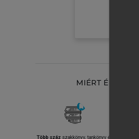
MIÉRT ÉRDEME
Több száz
szakkönyv, tankönyv és
Jel