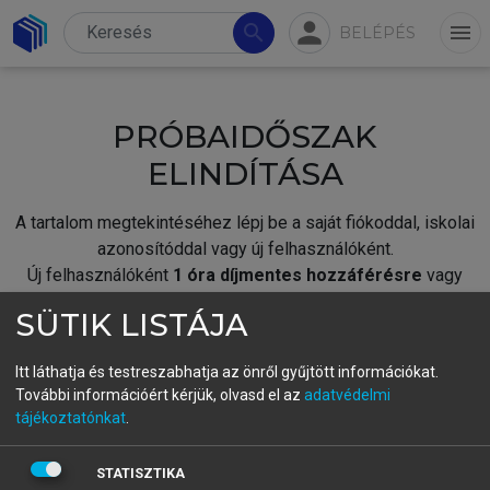
person
search
menu
BELÉPÉS
PRÓBAIDŐSZAK
ELINDÍTÁSA
A tartalom megtekintéséhez lépj be a saját fiókoddal, iskolai
azonosítóddal vagy új felhasználóként.
Új felhasználóként
1 óra díjmentes hozzáférésre
vagy
jogosult.
SÜTIK LISTÁJA
A próbaidőszak elindításához,
jelentkezz
be meglévő
fiókoddal,
vagy hozz létre új fiókot.
Itt láthatja és testreszabhatja az önről gyűjtött információkat.
További információért kérjük, olvasd el az
adatvédelmi
A regisztráció után a
próbaidőszak
automatikusan
elindul.
tájékoztatónkat
.
BELÉPÉS SAJÁT FIÓKKAL
STATISZTIKA