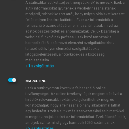
A statisztikai sütiket „teljesítménysütiknek” is nevezik. Ezek a
sütik információkat gyűjtenek a webhely használatának
módjáról, többek között arról, hogy milyen oldalakat keresett
ÚJ FIÓK LÉTREHOZÁSA
fel és milyen linkekre kattintott. Ezek az információk a
1 óra díjmentes hozzáférés
felhasználó azonosítására nem használhatóak, mivel az
adatok összesítettek és anonimizáltak. Céljuk kizárólag a
weboldal funkcióinak javítása. Ezek közé tartoznak a
E-MAIL-CÍM
harmadik féltől származó elemzési szolgáltatásokhoz
tartozó sütik; ilyen elemzési szolgáltatások a
látogatóelemzések, a hőtérképek és a közösségi
NÉV
médiaanalitika.
↓
1
szolgáltatás
JELSZÓ
MARKETING
Ezek a sütik nyomon követik a felhasználó online
tevékenységét. Az online tevékenységek megismerésével a
JELSZÓ ÚJRA
hirdetők relevánsabb reklámokat jeleníthetnek meg, és
korlátozhatják, hogy a felhasználó hány alkalommal láthat
egy hirdetést. Ezek a sütik más szervezetekkel és hirdetőkkel
is megoszthatják ezeket az információkat. Ezek állandó sütik,
Kérek értesítést a MeRSZ újdonságairól, akcióiról.
amelyek szinte mindig egy harmadik féltől származnak.
↓
2
szolgáltatás