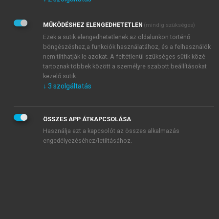
Kérek értesítést az Akadémiai Kiadó Zrt. újdonságairól,
akcióiról.
MŰKÖDÉSHEZ ELENGEDHETETLEN
(mindig szükséges)
Az
Adatkezelési tájékoztatóban
foglaltakat tudomásul
veszem és elfogadom.
Ezek a sütik elengedhetetlenek az oldalunkon történő
Az
Általános vásárlási feltételeket
, valamint a
szotar.net
és a
böngészéshez,a funkciók használatához, és a felhasználók
mersz.hu
oldalak licencszerződéseiben foglaltakat
nem tilthatják le azokat. A feltétlenül szükséges sütik közé
tudomásul veszem és elfogadom.
tartoznak többek között a személyre szabott beállításokat
kezelő sütik.
↓
3
szolgáltatás
KIPRÓBÁLOM
ÖSSZES APP ÁTKAPCSOLÁSA
Használja ezt a kapcsolót az összes alkalmazás
engedélyezéséhez/letiltásához.
MIÉRT ÉRDEMES A MERSZ ONLINE
OKOSKÖNYVTÁRAT HASZNÁLNI?