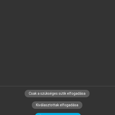
Jelöld meg a számodra fontos részeket, és
készíts
saját
jegyzeteket!
Egyéni előfizetéssel további
MeRSZ+ funkciókat
és
tartalmakat is elérhetsz.
Csak a szükséges sütik elfogadása
SZERZŐKNEK
CÉGEKNEK
KÖNYVTÁROSOKNAK
Kiválasztottak elfogadása
SZERKESZTÉSI ÉS LEKTORÁLÁSI ALAPELVEK