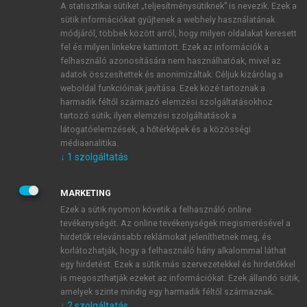
A statisztikai sütiket „teljesítménysütiknek” is nevezik. Ezek a
sütik információkat gyűjtenek a webhely használatának
módjáról, többek között arról, hogy milyen oldalakat keresett
ÚJ FIÓK LÉTREHOZÁSA
fel és milyen linkekre kattintott. Ezek az információk a
1 óra díjmentes hozzáférés
felhasználó azonosítására nem használhatóak, mivel az
adatok összesítettek és anonimizáltak. Céljuk kizárólag a
weboldal funkcióinak javítása. Ezek közé tartoznak a
E-MAIL-CÍM
harmadik féltől származó elemzési szolgáltatásokhoz
tartozó sütik; ilyen elemzési szolgáltatások a
látogatóelemzések, a hőtérképek és a közösségi
NÉV
médiaanalitika.
↓
1
szolgáltatás
JELSZÓ
MARKETING
Ezek a sütik nyomon követik a felhasználó online
tevékenységét. Az online tevékenységek megismerésével a
JELSZÓ ÚJRA
hirdetők relevánsabb reklámokat jeleníthetnek meg, és
korlátozhatják, hogy a felhasználó hány alkalommal láthat
egy hirdetést. Ezek a sütik más szervezetekkel és hirdetőkkel
is megoszthatják ezeket az információkat. Ezek állandó sütik,
Kérek értesítést a MeRSZ újdonságairól, akcióiról.
amelyek szinte mindig egy harmadik féltől származnak.
↓
2
szolgáltatás