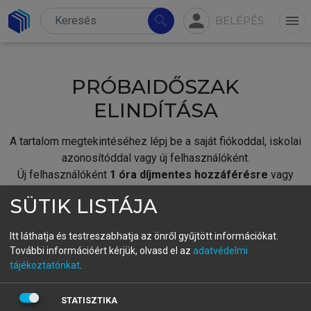
person
search
menu
BELÉPÉS
PRÓBAIDŐSZAK
ELINDÍTÁSA
A tartalom megtekintéséhez lépj be a saját fiókoddal, iskolai
azonosítóddal vagy új felhasználóként.
Új felhasználóként
1 óra díjmentes hozzáférésre
vagy
jogosult.
SÜTIK LISTÁJA
A próbaidőszak elindításához,
jelentkezz
be meglévő
fiókoddal,
vagy hozz létre új fiókot.
Itt láthatja és testreszabhatja az önről gyűjtött információkat.
További információért kérjük, olvasd el az
adatvédelmi
A regisztráció után a
próbaidőszak
automatikusan
elindul.
tájékoztatónkat
.
BELÉPÉS SAJÁT FIÓKKAL
STATISZTIKA