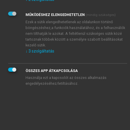
Kérek értesítést az Akadémiai Kiadó Zrt. újdonságairól,
akcióiról.
MŰKÖDÉSHEZ ELENGEDHETETLEN
(mindig szükséges)
Az
Adatkezelési tájékoztatóban
foglaltakat tudomásul
veszem és elfogadom.
Ezek a sütik elengedhetetlenek az oldalunkon történő
Az
Általános vásárlási feltételeket
, valamint a
szotar.net
és a
böngészéshez,a funkciók használatához, és a felhasználók
mersz.hu
oldalak licencszerződéseiben foglaltakat
nem tilthatják le azokat. A feltétlenül szükséges sütik közé
tudomásul veszem és elfogadom.
tartoznak többek között a személyre szabott beállításokat
kezelő sütik.
↓
3
szolgáltatás
KIPRÓBÁLOM
ÖSSZES APP ÁTKAPCSOLÁSA
Használja ezt a kapcsolót az összes alkalmazás
engedélyezéséhez/letiltásához.
MIÉRT ÉRDEMES A MERSZ ONLINE
OKOSKÖNYVTÁRAT HASZNÁLNI?