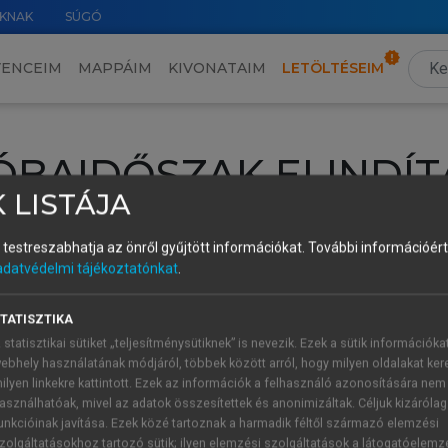
KNAK
SÚGÓ
VENCEIM
MAPPÁIM
KIVONATAIM
LETÖLTÉSEIM
ÓBAIDŐSZAK ELINDÍT
 LISTÁJA
intéséhez lépj be a saját fiókoddal, iskolai azonosítóddal vagy ú
és testreszabhatja az önről gyűjtött információkat.
További információért 
Új felhasználóként
1 óra díjmentes hozzáférésre
vagy jogosult
adatvédelmi tájékoztatónkat
.
k elindításához,
jelentkezz
be meglévő fiókoddal,
vagy hozz lé
A regisztráció után a
próbaidőszak
automatikusan
elindul.
TATISZTIKA
 statisztikai sütiket „teljesítménysütiknek” is nevezik. Ezek a sütik információka
ebhely használatának módjáról, többek között arról, hogy milyen oldalakat kere
ilyen linkekre kattintott. Ezek az információk a felhasználó azonosítására nem
ÚJ FIÓK 
ÁT FIÓKKAL
asználhatóak, mivel az adatok összesítettek és anonimizáltak. Céljuk kizáróla
1 óra díjme
unkcióinak javítása. Ezek közé tartoznak a harmadik féltől származó elemzési
zolgáltatásokhoz tartozó sütik; ilyen elemzési szolgáltatások a látogatóelemz