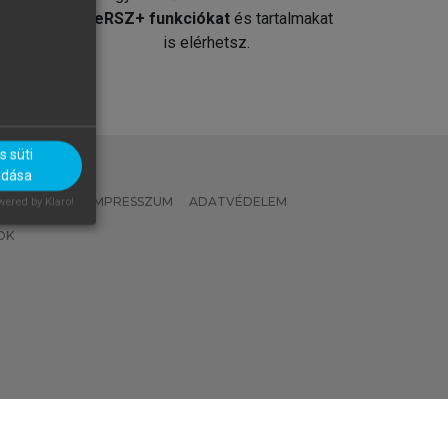
át
MeRSZ+ funkciókat
és tartalmakat
is elérhetsz.
 süti
adása
 IRÁNYELVEK
IMPRESSZUM
ADATVÉDELEM
ered by Klaro!
OK