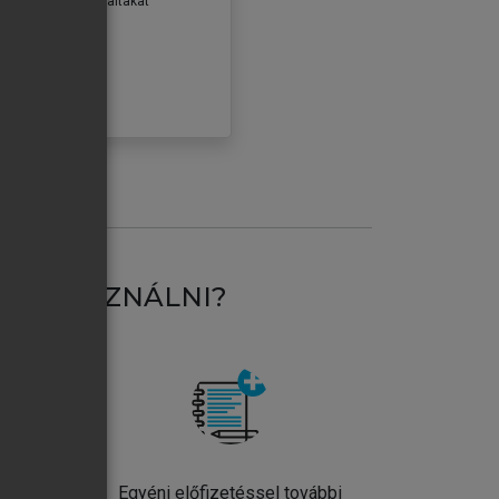
erződéseiben foglaltakat
ogadom.
ÓBÁLOM
AT HASZNÁLNI?
ntos
Egyéni előfizetéssel további