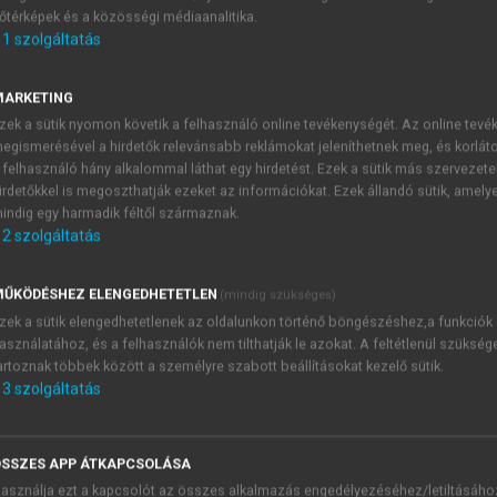
őtérképek és a közösségi médiaanalitika.
E-MAIL-CÍM
1
szolgáltatás
MARKETING
NÉV
zek a sütik nyomon követik a felhasználó online tevékenységét. Az online tev
egismerésével a hirdetők relevánsabb reklámokat jeleníthetnek meg, és korlát
 felhasználó hány alkalommal láthat egy hirdetést. Ezek a sütik más szervezete
JELSZÓ
irdetőkkel is megoszthatják ezeket az információkat. Ezek állandó sütik, amely
indig egy harmadik féltől származnak.
2
szolgáltatás
JELSZÓ ÚJRA
PÉS
ŰKÖDÉSHEZ ELENGEDHETETLEN
(mindig szükséges)
zek a sütik elengedhetetlenek az oldalunkon történő böngészéshez,a funkciók
asználatához, és a felhasználók nem tilthatják le azokat. A feltétlenül szükség
Kérek értesítést a MeRSZ új
artoznak többek között a személyre szabott beállításokat kezelő sütik.
Kérek értesítést az Akadémi
3
szolgáltatás
akcióiról.
 VAGY?
Az
Adatkezelési tájékozta
yi azonosítóval
veszem és elfogadom.
SSZES APP ÁTKAPCSOLÁSA
Az
Általános vásárlási felt
asználja ezt a kapcsolót az összes alkalmazás engedélyezéséhez/letiltásáho