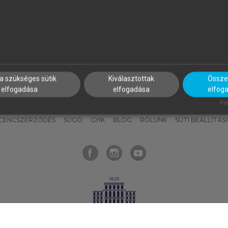
nyokat, hogy bármikor azonnal
részeket, és
készíts
saj
hozzájuk férhess!
jegyzeteket!
a szükséges sütik
Kiválasztottak
Összes
elfogadása
elfogadása
elfog
KNAK
SZERKESZTÉSI ÉS LEKTORÁLÁSI ALAPELVEK
MI – ÁLTALÁNOS
Pow
ICENCSZERZŐDÉS
SÚGÓ
GYIK
BLOG
RÓLUNK
SÜTI BEÁLLÍTÁS