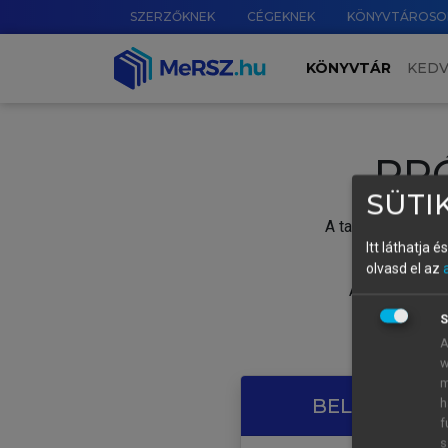
SZERZŐKNEK
CÉGEKNEK
KÖNYVTÁROSO
KÖNYVTÁR
KED
PR
SÜTIK
A tartalom megtek
Itt láthatja 
olvasd el az
A próbaidősza
S
A
w
m
BELÉPÉS SAJ
h
f
s