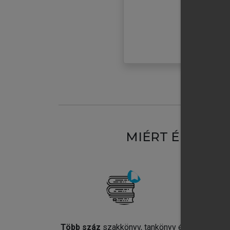
MIÉRT ÉRDEME
Több száz
szakkönyv, tankönyv és
Jel