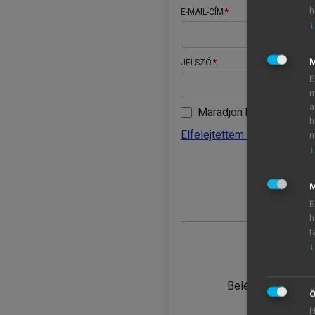
h
E-MAIL-CÍM
↓
JELSZÓ
E
m
a
Maradjon belépve
h
Elfelejtettem a jelszavamat
m
↓
BELÉ
M
E
h
t
↓
TANULÓ
Belépés intézmén
Ö
H