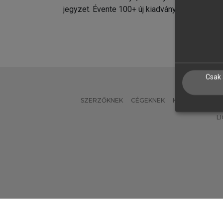
jegyzet. Évente 100+ új kiadvány.
kiadvá
Csak 
SZERZŐKNEK
CÉGEKNEK
KÖNYVTÁROSO
L
Verzió: 2.7.2