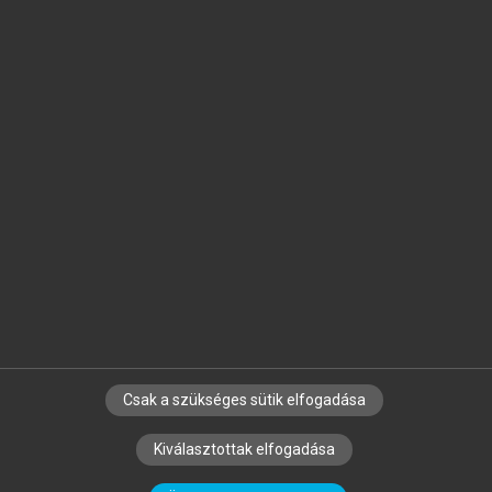
Jelöld meg a számodra fontos részeket, és
készíts
saját
jegyzeteket!
Egyéni előfizetéssel további
MeRSZ+ funkciókat
és
tartalmakat is elérhetsz.
Csak a szükséges sütik elfogadása
SZERZŐKNEK
CÉGEKNEK
KÖNYVTÁROSOKNAK
Kiválasztottak elfogadása
SZERKESZTÉSI ÉS LEKTORÁLÁSI ALAPELVEK