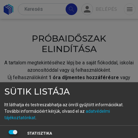
person
search
menu
BELÉPÉS
PRÓBAIDŐSZAK
ELINDÍTÁSA
A tartalom megtekintéséhez lépj be a saját fiókoddal, iskolai
azonosítóddal vagy új felhasználóként.
Új felhasználóként
1 óra díjmentes hozzáférésre
vagy
jogosult.
SÜTIK LISTÁJA
A próbaidőszak elindításához,
jelentkezz
be meglévő
fiókoddal,
vagy hozz létre új fiókot.
Itt láthatja és testreszabhatja az önről gyűjtött információkat.
További információért kérjük, olvasd el az
adatvédelmi
A regisztráció után a
próbaidőszak
automatikusan
elindul.
tájékoztatónkat
.
BELÉPÉS SAJÁT FIÓKKAL
STATISZTIKA