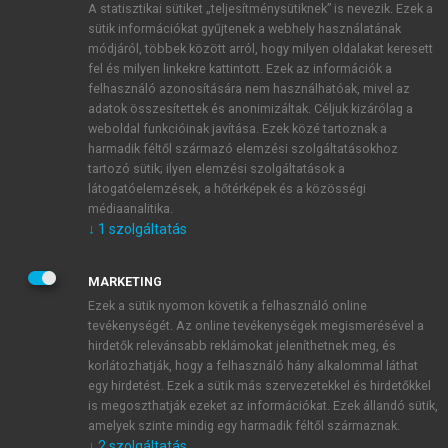
A statisztikai sütiket „teljesítménysütiknek” is nevezik. Ezek a
sütik információkat gyűjtenek a webhely használatának
módjáról, többek között arról, hogy milyen oldalakat keresett
ÚJ FIÓK LÉTREHOZÁSA
fel és milyen linkekre kattintott. Ezek az információk a
1 óra díjmentes hozzáférés
felhasználó azonosítására nem használhatóak, mivel az
adatok összesítettek és anonimizáltak. Céljuk kizárólag a
weboldal funkcióinak javítása. Ezek közé tartoznak a
E-MAIL-CÍM
harmadik féltől származó elemzési szolgáltatásokhoz
tartozó sütik; ilyen elemzési szolgáltatások a
látogatóelemzések, a hőtérképek és a közösségi
NÉV
médiaanalitika.
↓
1
szolgáltatás
JELSZÓ
MARKETING
Ezek a sütik nyomon követik a felhasználó online
tevékenységét. Az online tevékenységek megismerésével a
JELSZÓ ÚJRA
hirdetők relevánsabb reklámokat jeleníthetnek meg, és
korlátozhatják, hogy a felhasználó hány alkalommal láthat
egy hirdetést. Ezek a sütik más szervezetekkel és hirdetőkkel
is megoszthatják ezeket az információkat. Ezek állandó sütik,
Kérek értesítést a MeRSZ újdonságairól, akcióiról.
amelyek szinte mindig egy harmadik féltől származnak.
↓
2
szolgáltatás