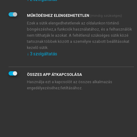
Kérek értesítést az Akadémiai Kiadó Zrt. újdonságairól,
akcióiról.
MŰKÖDÉSHEZ ELENGEDHETETLEN
(mindig szükséges)
Az
Adatkezelési tájékoztatóban
foglaltakat tudomásul
veszem és elfogadom.
Ezek a sütik elengedhetetlenek az oldalunkon történő
Az
Általános vásárlási feltételeket
, valamint a
szotar.net
és a
böngészéshez,a funkciók használatához, és a felhasználók
mersz.hu
oldalak licencszerződéseiben foglaltakat
nem tilthatják le azokat. A feltétlenül szükséges sütik közé
tudomásul veszem és elfogadom.
tartoznak többek között a személyre szabott beállításokat
kezelő sütik.
↓
3
szolgáltatás
KIPRÓBÁLOM
ÖSSZES APP ÁTKAPCSOLÁSA
Használja ezt a kapcsolót az összes alkalmazás
engedélyezéséhez/letiltásához.
MIÉRT ÉRDEMES A MERSZ ONLINE
OKOSKÖNYVTÁRAT HASZNÁLNI?