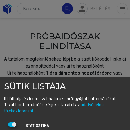
person
search
menu
BELÉPÉS
PRÓBAIDŐSZAK
ELINDÍTÁSA
A tartalom megtekintéséhez lépj be a saját fiókoddal, iskolai
azonosítóddal vagy új felhasználóként.
Új felhasználóként
1 óra díjmentes hozzáférésre
vagy
jogosult.
SÜTIK LISTÁJA
A próbaidőszak elindításához,
jelentkezz
be meglévő
fiókoddal,
vagy hozz létre új fiókot.
Itt láthatja és testreszabhatja az önről gyűjtött információkat.
További információért kérjük, olvasd el az
adatvédelmi
A regisztráció után a
próbaidőszak
automatikusan
elindul.
tájékoztatónkat
.
BELÉPÉS SAJÁT FIÓKKAL
STATISZTIKA