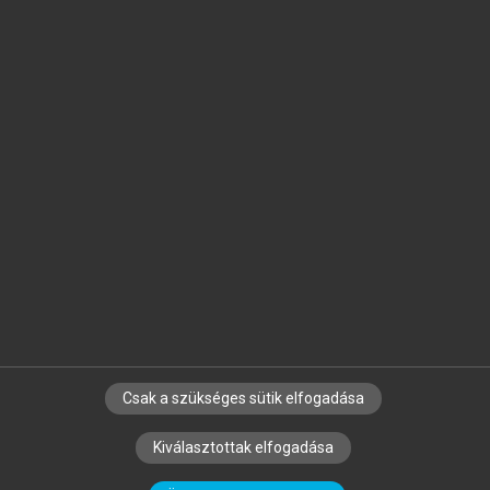
Jelöld meg a számodra fontos részeket, és
készíts
saját
jegyzeteket!
Egyéni előfizetéssel további
MeRSZ+ funkciókat
és
tartalmakat is elérhetsz.
Csak a szükséges sütik elfogadása
SZERZŐKNEK
CÉGEKNEK
KÖNYVTÁROSOKNAK
Kiválasztottak elfogadása
SZERKESZTÉSI ÉS LEKTORÁLÁSI ALAPELVEK