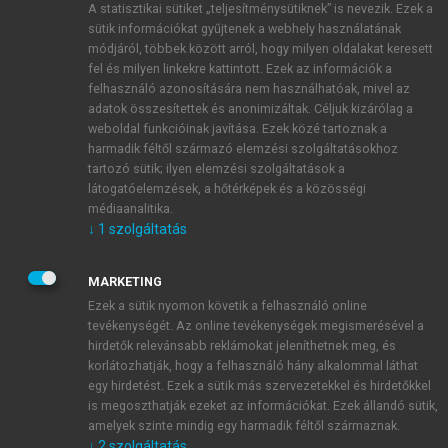
A statisztikai sütiket „teljesítménysütiknek” is nevezik. Ezek a
sütik információkat gyűjtenek a webhely használatának
módjáról, többek között arról, hogy milyen oldalakat keresett
ÚJ FIÓK LÉTREHOZÁSA
fel és milyen linkekre kattintott. Ezek az információk a
1 óra díjmentes hozzáférés
felhasználó azonosítására nem használhatóak, mivel az
adatok összesítettek és anonimizáltak. Céljuk kizárólag a
weboldal funkcióinak javítása. Ezek közé tartoznak a
E-MAIL-CÍM
harmadik féltől származó elemzési szolgáltatásokhoz
tartozó sütik; ilyen elemzési szolgáltatások a
látogatóelemzések, a hőtérképek és a közösségi
NÉV
médiaanalitika.
↓
1
szolgáltatás
JELSZÓ
MARKETING
Ezek a sütik nyomon követik a felhasználó online
tevékenységét. Az online tevékenységek megismerésével a
JELSZÓ ÚJRA
hirdetők relevánsabb reklámokat jeleníthetnek meg, és
korlátozhatják, hogy a felhasználó hány alkalommal láthat
egy hirdetést. Ezek a sütik más szervezetekkel és hirdetőkkel
is megoszthatják ezeket az információkat. Ezek állandó sütik,
Kérek értesítést a MeRSZ újdonságairól, akcióiról.
amelyek szinte mindig egy harmadik féltől származnak.
↓
2
szolgáltatás