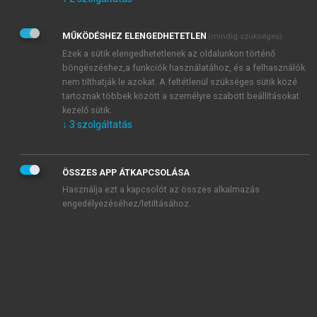
Kérek értesítést az Akadémiai Kiadó Zrt. újdonságairól,
akcióiról.
MŰKÖDÉSHEZ ELENGEDHETETLEN
(mindig szükséges)
Az
Adatkezelési tájékoztatóban
foglaltakat tudomásul
veszem és elfogadom.
Ezek a sütik elengedhetetlenek az oldalunkon történő
Az
Általános vásárlási feltételeket
, valamint a
szotar.net
és a
böngészéshez,a funkciók használatához, és a felhasználók
mersz.hu
oldalak licencszerződéseiben foglaltakat
nem tilthatják le azokat. A feltétlenül szükséges sütik közé
tudomásul veszem és elfogadom.
tartoznak többek között a személyre szabott beállításokat
kezelő sütik.
↓
3
szolgáltatás
KIPRÓBÁLOM
ÖSSZES APP ÁTKAPCSOLÁSA
Használja ezt a kapcsolót az összes alkalmazás
engedélyezéséhez/letiltásához.
MIÉRT ÉRDEMES A MERSZ ONLINE
OKOSKÖNYVTÁRAT HASZNÁLNI?