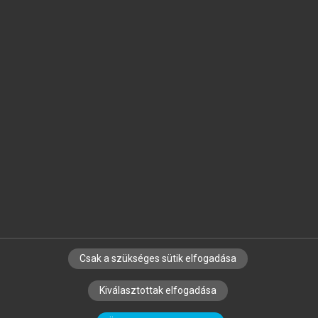
Jelöld meg a számodra fontos részeket, és
készíts
saját
jegyzeteket!
Egyéni előfizetéssel további
MeRSZ+ funkciókat
és
tartalmakat is elérhetsz.
Csak a szükséges sütik elfogadása
SZERZŐKNEK
CÉGEKNEK
KÖNYVTÁROSOKNAK
Kiválasztottak elfogadása
SZERKESZTÉSI ÉS LEKTORÁLÁSI ALAPELVEK