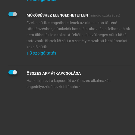
Kérek értesítést az Akadémiai Kiadó Zrt. újdonságairól,
akcióiról.
MŰKÖDÉSHEZ ELENGEDHETETLEN
(mindig szükséges)
Az
Adatkezelési tájékoztatóban
foglaltakat tudomásul
veszem és elfogadom.
Ezek a sütik elengedhetetlenek az oldalunkon történő
Az
Általános vásárlási feltételeket
, valamint a
szotar.net
és a
böngészéshez,a funkciók használatához, és a felhasználók
mersz.hu
oldalak licencszerződéseiben foglaltakat
nem tilthatják le azokat. A feltétlenül szükséges sütik közé
tudomásul veszem és elfogadom.
tartoznak többek között a személyre szabott beállításokat
kezelő sütik.
↓
3
szolgáltatás
KIPRÓBÁLOM
ÖSSZES APP ÁTKAPCSOLÁSA
Használja ezt a kapcsolót az összes alkalmazás
engedélyezéséhez/letiltásához.
MIÉRT ÉRDEMES A MERSZ ONLINE
OKOSKÖNYVTÁRAT HASZNÁLNI?