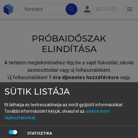
person
search
menu
BELÉPÉS
PRÓBAIDŐSZAK
ELINDÍTÁSA
A tartalom megtekintéséhez lépj be a saját fiókoddal, iskolai
azonosítóddal vagy új felhasználóként.
Új felhasználóként
1 óra díjmentes hozzáférésre
vagy
jogosult.
SÜTIK LISTÁJA
A próbaidőszak elindításához,
jelentkezz
be meglévő
fiókoddal,
vagy hozz létre új fiókot.
Itt láthatja és testreszabhatja az önről gyűjtött információkat.
További információért kérjük, olvasd el az
adatvédelmi
A regisztráció után a
próbaidőszak
automatikusan
elindul.
tájékoztatónkat
.
BELÉPÉS SAJÁT FIÓKKAL
STATISZTIKA