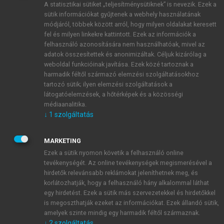
A statisztikai sütiket „teljesítménysütiknek” is nevezik. Ezek a
sütik információkat gyűjtenek a webhely használatának
módjáról, többek között arról, hogy milyen oldalakat keresett
ÚJ FIÓK LÉTREHOZÁSA
fel és milyen linkekre kattintott. Ezek az információk a
1 óra díjmentes hozzáférés
felhasználó azonosítására nem használhatóak, mivel az
adatok összesítettek és anonimizáltak. Céljuk kizárólag a
weboldal funkcióinak javítása. Ezek közé tartoznak a
E-MAIL-CÍM
harmadik féltől származó elemzési szolgáltatásokhoz
tartozó sütik; ilyen elemzési szolgáltatások a
látogatóelemzések, a hőtérképek és a közösségi
NÉV
médiaanalitika.
↓
1
szolgáltatás
JELSZÓ
MARKETING
Ezek a sütik nyomon követik a felhasználó online
tevékenységét. Az online tevékenységek megismerésével a
JELSZÓ ÚJRA
hirdetők relevánsabb reklámokat jeleníthetnek meg, és
korlátozhatják, hogy a felhasználó hány alkalommal láthat
egy hirdetést. Ezek a sütik más szervezetekkel és hirdetőkkel
is megoszthatják ezeket az információkat. Ezek állandó sütik,
Kérek értesítést a MeRSZ újdonságairól, akcióiról.
amelyek szinte mindig egy harmadik féltől származnak.
↓
2
szolgáltatás