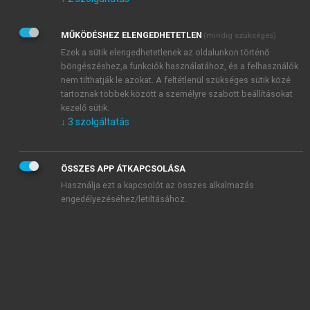
Kérek értesítést az Akadémiai Kiadó Zrt. újdonságairól,
akcióiról.
MŰKÖDÉSHEZ ELENGEDHETETLEN
(mindig szükséges)
Az
Adatkezelési tájékoztatóban
foglaltakat tudomásul
veszem és elfogadom.
Ezek a sütik elengedhetetlenek az oldalunkon történő
Az
Általános vásárlási feltételeket
, valamint a
szotar.net
és a
böngészéshez,a funkciók használatához, és a felhasználók
mersz.hu
oldalak licencszerződéseiben foglaltakat
nem tilthatják le azokat. A feltétlenül szükséges sütik közé
tudomásul veszem és elfogadom.
tartoznak többek között a személyre szabott beállításokat
kezelő sütik.
↓
3
szolgáltatás
KIPRÓBÁLOM
ÖSSZES APP ÁTKAPCSOLÁSA
Használja ezt a kapcsolót az összes alkalmazás
engedélyezéséhez/letiltásához.
MIÉRT ÉRDEMES A MERSZ ONLINE
OKOSKÖNYVTÁRAT HASZNÁLNI?