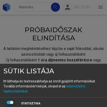
person
search
menu
BELÉPÉS
PRÓBAIDŐSZAK
ELINDÍTÁSA
A tartalom megtekintéséhez lépj be a saját fiókoddal, iskolai
azonosítóddal vagy új felhasználóként.
Új felhasználóként
1 óra díjmentes hozzáférésre
vagy
jogosult.
SÜTIK LISTÁJA
A próbaidőszak elindításához,
jelentkezz
be meglévő
fiókoddal,
vagy hozz létre új fiókot.
Itt láthatja és testreszabhatja az önről gyűjtött információkat.
További információért kérjük, olvasd el az
adatvédelmi
A regisztráció után a
próbaidőszak
automatikusan
elindul.
tájékoztatónkat
.
BELÉPÉS SAJÁT FIÓKKAL
STATISZTIKA