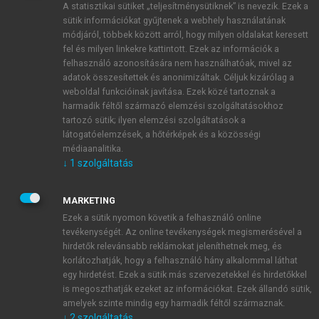
A statisztikai sütiket „teljesítménysütiknek” is nevezik. Ezek a
sütik információkat gyűjtenek a webhely használatának
módjáról, többek között arról, hogy milyen oldalakat keresett
ÚJ FIÓK LÉTREHOZÁSA
fel és milyen linkekre kattintott. Ezek az információk a
1 óra díjmentes hozzáférés
felhasználó azonosítására nem használhatóak, mivel az
adatok összesítettek és anonimizáltak. Céljuk kizárólag a
weboldal funkcióinak javítása. Ezek közé tartoznak a
E-MAIL-CÍM
harmadik féltől származó elemzési szolgáltatásokhoz
tartozó sütik; ilyen elemzési szolgáltatások a
látogatóelemzések, a hőtérképek és a közösségi
NÉV
médiaanalitika.
↓
1
szolgáltatás
JELSZÓ
MARKETING
Ezek a sütik nyomon követik a felhasználó online
tevékenységét. Az online tevékenységek megismerésével a
JELSZÓ ÚJRA
hirdetők relevánsabb reklámokat jeleníthetnek meg, és
korlátozhatják, hogy a felhasználó hány alkalommal láthat
egy hirdetést. Ezek a sütik más szervezetekkel és hirdetőkkel
is megoszthatják ezeket az információkat. Ezek állandó sütik,
Kérek értesítést a MeRSZ újdonságairól, akcióiról.
amelyek szinte mindig egy harmadik féltől származnak.
↓
2
szolgáltatás