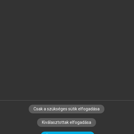
Jelöld meg a számodra fontos részeket, és
készíts
saját
jegyzeteket!
Egyéni előfizetéssel további
MeRSZ+ funkciókat
és
tartalmakat is elérhetsz.
Csak a szükséges sütik elfogadása
SZERZŐKNEK
CÉGEKNEK
KÖNYVTÁROSOKNAK
Kiválasztottak elfogadása
SZERKESZTÉSI ÉS LEKTORÁLÁSI ALAPELVEK