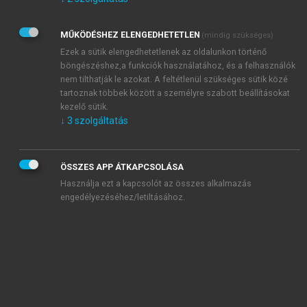
Kérek értesítést az Akadémiai Kiadó Zrt. újdonságairól,
akcióiról.
MŰKÖDÉSHEZ ELENGEDHETETLEN
(mindig szükséges)
Az
Adatkezelési tájékoztatóban
foglaltakat tudomásul
veszem és elfogadom.
Ezek a sütik elengedhetetlenek az oldalunkon történő
Az
Általános vásárlási feltételeket
, valamint a
szotar.net
és a
böngészéshez,a funkciók használatához, és a felhasználók
mersz.hu
oldalak licencszerződéseiben foglaltakat
nem tilthatják le azokat. A feltétlenül szükséges sütik közé
tudomásul veszem és elfogadom.
tartoznak többek között a személyre szabott beállításokat
kezelő sütik.
↓
3
szolgáltatás
KIPRÓBÁLOM
ÖSSZES APP ÁTKAPCSOLÁSA
Használja ezt a kapcsolót az összes alkalmazás
engedélyezéséhez/letiltásához.
MIÉRT ÉRDEMES A MERSZ ONLINE
OKOSKÖNYVTÁRAT HASZNÁLNI?