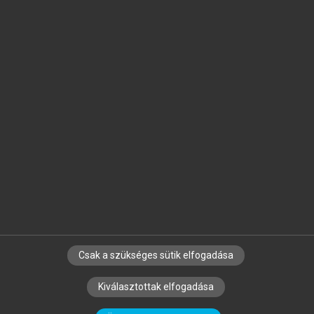
Jelöld meg a számodra fontos részeket, és
készíts
saját
jegyzeteket!
Egyéni előfizetéssel további
MeRSZ+ funkciókat
és
tartalmakat is elérhetsz.
Csak a szükséges sütik elfogadása
SZERZŐKNEK
CÉGEKNEK
KÖNYVTÁROSOKNAK
Kiválasztottak elfogadása
SZERKESZTÉSI ÉS LEKTORÁLÁSI ALAPELVEK