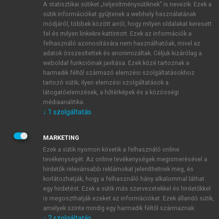
A statisztikai sütiket „teljesítménysütiknek” is nevezik. Ezek a
sütik információkat gyűjtenek a webhely használatának
módjáról, többek között arról, hogy milyen oldalakat keresett
ÚJ FIÓK LÉTREHOZÁSA
fel és milyen linkekre kattintott. Ezek az információk a
1 óra díjmentes hozzáférés
felhasználó azonosítására nem használhatóak, mivel az
adatok összesítettek és anonimizáltak. Céljuk kizárólag a
weboldal funkcióinak javítása. Ezek közé tartoznak a
E-MAIL-CÍM
harmadik féltől származó elemzési szolgáltatásokhoz
tartozó sütik; ilyen elemzési szolgáltatások a
látogatóelemzések, a hőtérképek és a közösségi
NÉV
médiaanalitika.
↓
1
szolgáltatás
JELSZÓ
MARKETING
Ezek a sütik nyomon követik a felhasználó online
tevékenységét. Az online tevékenységek megismerésével a
JELSZÓ ÚJRA
hirdetők relevánsabb reklámokat jeleníthetnek meg, és
korlátozhatják, hogy a felhasználó hány alkalommal láthat
egy hirdetést. Ezek a sütik más szervezetekkel és hirdetőkkel
is megoszthatják ezeket az információkat. Ezek állandó sütik,
Kérek értesítést a MeRSZ újdonságairól, akcióiról.
amelyek szinte mindig egy harmadik féltől származnak.
↓
2
szolgáltatás