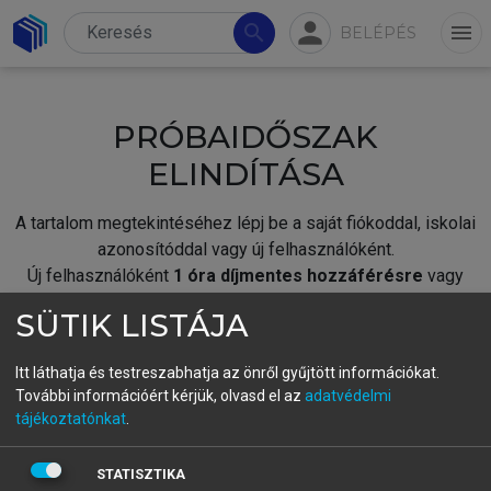
person
search
menu
BELÉPÉS
PRÓBAIDŐSZAK
ELINDÍTÁSA
A tartalom megtekintéséhez lépj be a saját fiókoddal, iskolai
azonosítóddal vagy új felhasználóként.
Új felhasználóként
1 óra díjmentes hozzáférésre
vagy
jogosult.
SÜTIK LISTÁJA
A próbaidőszak elindításához,
jelentkezz
be meglévő
fiókoddal,
vagy hozz létre új fiókot.
Itt láthatja és testreszabhatja az önről gyűjtött információkat.
További információért kérjük, olvasd el az
adatvédelmi
A regisztráció után a
próbaidőszak
automatikusan
elindul.
tájékoztatónkat
.
BELÉPÉS SAJÁT FIÓKKAL
STATISZTIKA