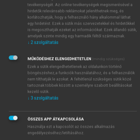
tevékenységét. Az online tevékenységek megismerésével a
hirdetők relevánsabb reklámokat jeleníthetnek meg, és
korlátozhatják, hogy a felhasználó hány alkalommal láthat
egy hirdetést. Ezek a sütik más szervezetekkel és hirdetőkkel
is megoszthatják ezeket az információkat. Ezek állandó sütik,
amelyek szinte mindig egy harmadik féltől származnak.
↓
2
szolgáltatás
MŰKÖDÉSHEZ ELENGEDHETETLEN
(mindig szükséges)
Ezek a sütik elengedhetetlenek az oldalunkon történő
böngészéshez,a funkciók használatához, és a felhasználók
nem tilthatják le azokat. A feltétlenül szükséges sütik közé
tartoznak többek között a személyre szabott beállításokat
kezelő sütik.
↓
3
szolgáltatás
ÖSSZES APP ÁTKAPCSOLÁSA
Használja ezt a kapcsolót az összes alkalmazás
TARTALOMJEGYZÉK
engedélyezéséhez/letiltásához.