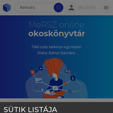
person
search
menu
BELÉPÉS
MeRSZ online
okoskönyvtár
Több száz tankönyv egy helyen.
Online. Bárhol. Bármikor.
SÜTIK LISTÁJA
GYÖRGY BICSÁK, DÁVID SZIROCZÁK, AARON LATTY