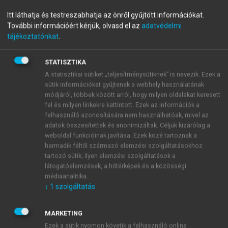
Numerical methods
Itt láthatja és testreszabhatja az önről gyűjtött információkat.
További információért kérjük, olvasd el az
adatvédelmi
tájékoztatónkat
.
menu_book
OLVASÁS
STATISZTIKA
A statisztikai sütiket „teljesítménysütiknek” is nevezik. Ezek a
sütik információkat gyűjtenek a webhely használatának
módjáról, többek között arról, hogy milyen oldalakat keresett
Systems of nonlinear equations
fel és milyen linkekre kattintott. Ezek az információk a
felhasználó azonosítására nem használhatóak, mivel az
So far, the chapter has only discussed the solution of
adatok összesítettek és anonimizáltak. Céljuk kizárólag a
linear system of equations. Linear systems offer
weboldal funkcióinak javítása. Ezek közé tartoznak a
great simplification, as due to the rules of linearity,
harmadik féltől származó elemzési szolgáltatásokhoz
the actual equations can be simplified into a matrix
tartozó sütik; ilyen elemzési szolgáltatások a
látogatóelemzések, a hőtérképek és a közösségi
algebra problem, for which robust solutions exist.
médiaanalitika.
↓
1
szolgáltatás
MARKETING
Ezek a sütik nyomon követik a felhasználó online