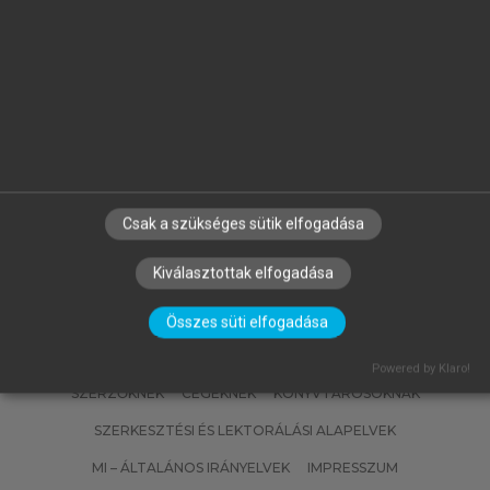
ZÖLD ANDRÁS, CSOKNYAI TAMÁS,
HORVÁTH MIKLÓS, SZALAY ZSUZSA
m
Az épületenergetika alapjai
Csak a szükséges sütik elfogadása
Kiválasztottak elfogadása
Összes süti elfogadása
Powered by Klaro!
SZERZŐKNEK
CÉGEKNEK
KÖNYVTÁROSOKNAK
SZERKESZTÉSI ÉS LEKTORÁLÁSI ALAPELVEK
MI – ÁLTALÁNOS IRÁNYELVEK
IMPRESSZUM