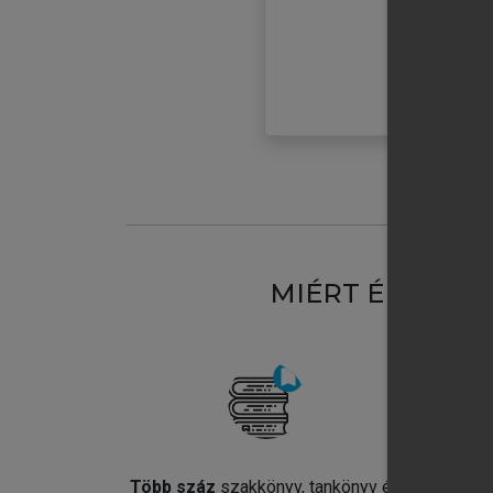
MIÉRT ÉRDEME
Több száz
szakkönyv, tankönyv és
Jel