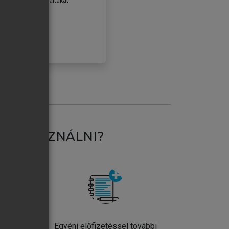
erződéseiben foglaltakat
ogadom.
ÓBÁLOM
AT HASZNÁLNI?
ntos
Egyéni előfizetéssel további