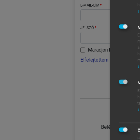
h
E-MAIL-CÍM
↓
JELSZÓ
E
m
a
Maradjon belépve
h
Elfelejtettem a jelszavamat
m
↓
BELÉ
M
E
h
t
↓
TANULÓ
Belépés intézmén
Ö
H