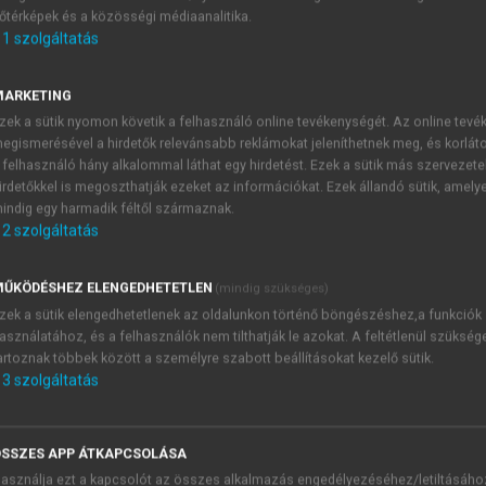
őtérképek és a közösségi médiaanalitika.
E-MAIL-CÍM
1
szolgáltatás
MARKETING
NÉV
zek a sütik nyomon követik a felhasználó online tevékenységét. Az online tev
egismerésével a hirdetők relevánsabb reklámokat jeleníthetnek meg, és korlát
 felhasználó hány alkalommal láthat egy hirdetést. Ezek a sütik más szervezete
JELSZÓ
irdetőkkel is megoszthatják ezeket az információkat. Ezek állandó sütik, amely
indig egy harmadik féltől származnak.
2
szolgáltatás
JELSZÓ ÚJRA
PÉS
ŰKÖDÉSHEZ ELENGEDHETETLEN
(mindig szükséges)
zek a sütik elengedhetetlenek az oldalunkon történő böngészéshez,a funkciók
asználatához, és a felhasználók nem tilthatják le azokat. A feltétlenül szükség
Kérek értesítést a MeRSZ új
artoznak többek között a személyre szabott beállításokat kezelő sütik.
Kérek értesítést az Akadémi
3
szolgáltatás
akcióiról.
 VAGY?
Az
Adatkezelési tájékozta
yi azonosítóval
veszem és elfogadom.
SSZES APP ÁTKAPCSOLÁSA
Az
Általános vásárlási felt
asználja ezt a kapcsolót az összes alkalmazás engedélyezéséhez/letiltásáho