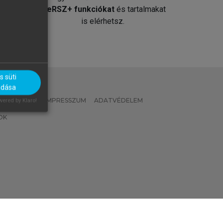
át
MeRSZ+ funkciókat
és tartalmakat
is elérhetsz.
 süti
adása
 IRÁNYELVEK
IMPRESSZUM
ADATVÉDELEM
ered by Klaro!
OK