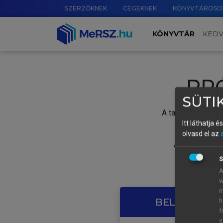
SZERZŐKNEK
CÉGEKNEK
KÖNYVTÁROSO
KÖNYVTÁR
KED
PR
SÜTIK
A tartalom megtek
Itt láthatja 
olvasd el az
A próbaidősza
S
A
w
m
BELÉPÉS SAJ
h
f
s