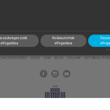
nyokat, hogy bármikor azonnal
részeket, és
készíts
saj
hozzájuk férhess!
jegyzeteket!
a szükséges sütik
Kiválasztottak
Összes
elfogadása
elfogadása
elfog
KNAK
SZERKESZTÉSI ÉS LEKTORÁLÁSI ALAPELVEK
MI – ÁLTALÁNOS
Pow
ICENCSZERZŐDÉS
SÚGÓ
GYIK
BLOG
RÓLUNK
SÜTI BEÁLLÍTÁS