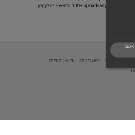
jegyzet. Évente 100+ új kiadvány.
kiadvá
Csak 
SZERZŐKNEK
CÉGEKNEK
KÖNYVTÁROSO
L
Verzió: 2.7.2