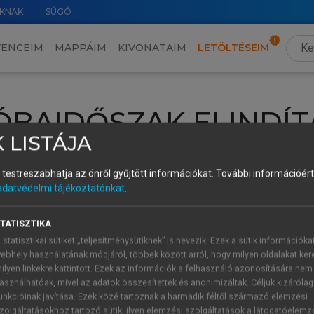
KNAK
SÚGÓ
VENCEIM
MAPPÁIM
KIVONATAIM
LETÖLTÉSEIM
ÓBAIDŐSZAK ELINDÍT
 LISTÁJA
intéséhez lépj be a saját fiókoddal, iskolai azonosítóddal vagy ú
és testreszabhatja az önről gyűjtött információkat.
További információért 
Új felhasználóként
1 óra díjmentes hozzáférésre
vagy jogosult
adatvédelmi tájékoztatónkat
.
k elindításához,
jelentkezz
be meglévő fiókoddal,
vagy hozz lé
A regisztráció után a
próbaidőszak
automatikusan
elindul.
TATISZTIKA
 statisztikai sütiket „teljesítménysütiknek” is nevezik. Ezek a sütik információka
ebhely használatának módjáról, többek között arról, hogy milyen oldalakat kere
ilyen linkekre kattintott. Ezek az információk a felhasználó azonosítására nem
ÚJ FIÓK 
ÁT FIÓKKAL
asználhatóak, mivel az adatok összesítettek és anonimizáltak. Céljuk kizáróla
1 óra díjme
unkcióinak javítása. Ezek közé tartoznak a harmadik féltől származó elemzési
zolgáltatásokhoz tartozó sütik; ilyen elemzési szolgáltatások a látogatóelemz