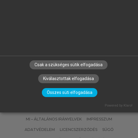
,
BÁN KRISZTIÁN PÉTER, KATONA
ZSA
GÉZA, HLINKA JÓZSEF, SZABADOS
GERGELY
Anyagtechnológiai példatár
Csak a szükséges sütik elfogadása
Kiválasztottak elfogadása
Összes süti elfogadása
SZERZŐKNEK
CÉGEKNEK
KÖNYVTÁROSOKNAK
Powered by Klaro!
SZERKESZTÉSI ÉS LEKTORÁLÁSI ALAPELVEK
MI – ÁLTALÁNOS IRÁNYELVEK
IMPRESSZUM
ADATVÉDELEM
LICENCSZERZŐDÉS
SÚGÓ