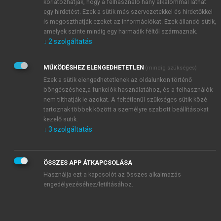
korlátozhatják, hogy a felhasználó hány alkalommal láthat
egy hirdetést. Ezek a sütik más szervezetekkel és hirdetőkkel
is megoszthatják ezeket az információkat. Ezek állandó sütik,
amelyek szinte mindig egy harmadik féltől származnak.
↓
2
szolgáltatás
MŰKÖDÉSHEZ ELENGEDHETETLEN
(mindig szükséges)
Ezek a sütik elengedhetetlenek az oldalunkon történő
böngészéshez,a funkciók használatához, és a felhasználók
nem tilthatják le azokat. A feltétlenül szükséges sütik közé
tartoznak többek között a személyre szabott beállításokat
kezelő sütik.
↓
3
szolgáltatás
ÖSSZES APP ÁTKAPCSOLÁSA
Használja ezt a kapcsolót az összes alkalmazás
engedélyezéséhez/letiltásához.
TARTALOMJEGYZÉK