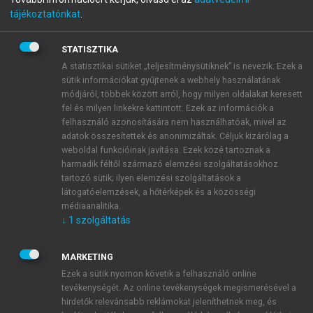
Biztonságra tervezés és
tájékoztatónkat
.
biztonságigazolás formális
STATISZTIKA
A statisztikai sütiket „teljesítménysütiknek” is nevezik. Ezek a
módszerei
sütik információkat gyűjtenek a webhely használatának
módjáról, többek között arról, hogy milyen oldalakat keresett
fel és milyen linkekre kattintott. Ezek az információk a
menu_book
OLVASÁS
felhasználó azonosítására nem használhatóak, mivel az
adatok összesítettek és anonimizáltak. Céljuk kizárólag a
weboldal funkcióinak javítása. Ezek közé tartoznak a
harmadik féltől származó elemzési szolgáltatásokhoz
tartozó sütik; ilyen elemzési szolgáltatások a
Impresszum
látogatóelemzések, a hőtérképek és a közösségi
médiaanalitika.
Írta
↓
1
szolgáltatás
MARKETING
Ezek a sütik nyomon követik a felhasználó online
tevékenységét. Az online tevékenységek megismerésével a
hirdetők relevánsabb reklámokat jeleníthetnek meg, és