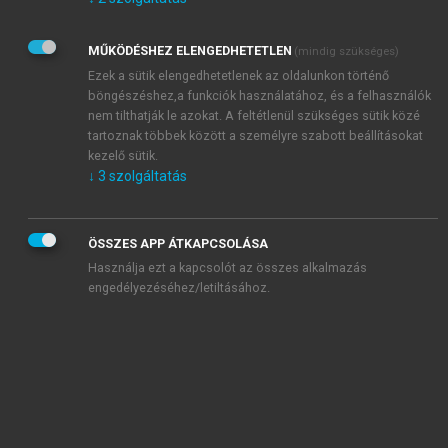
Kérek értesítést az Akadémiai Kiadó Zrt. újdonságairól,
akcióiról.
MŰKÖDÉSHEZ ELENGEDHETETLEN
(mindig szükséges)
Az
Adatkezelési tájékoztatóban
foglaltakat tudomásul
veszem és elfogadom.
Ezek a sütik elengedhetetlenek az oldalunkon történő
Az
Általános vásárlási feltételeket
, valamint a
szotar.net
és a
böngészéshez,a funkciók használatához, és a felhasználók
mersz.hu
oldalak licencszerződéseiben foglaltakat
nem tilthatják le azokat. A feltétlenül szükséges sütik közé
tudomásul veszem és elfogadom.
tartoznak többek között a személyre szabott beállításokat
kezelő sütik.
↓
3
szolgáltatás
KIPRÓBÁLOM
ÖSSZES APP ÁTKAPCSOLÁSA
Használja ezt a kapcsolót az összes alkalmazás
engedélyezéséhez/letiltásához.
MIÉRT ÉRDEMES A MERSZ ONLINE
OKOSKÖNYVTÁRAT HASZNÁLNI?