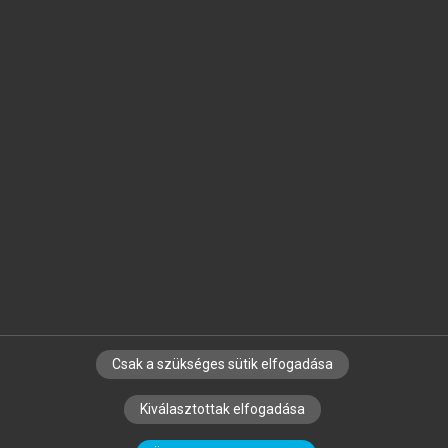
Jelöld meg a számodra fontos részeket, és
készíts
saját
jegyzeteket!
Egyéni előfizetéssel további
MeRSZ+ funkciókat
és
tartalmakat is elérhetsz.
Csak a szükséges sütik elfogadása
SZERZŐKNEK
CÉGEKNEK
KÖNYVTÁROSOKNAK
Kiválasztottak elfogadása
SZERKESZTÉSI ÉS LEKTORÁLÁSI ALAPELVEK