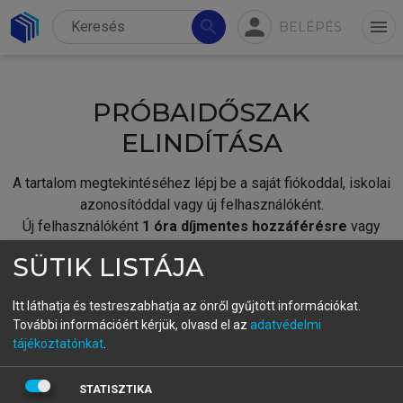
person
search
menu
BELÉPÉS
PRÓBAIDŐSZAK
ELINDÍTÁSA
A tartalom megtekintéséhez lépj be a saját fiókoddal, iskolai
azonosítóddal vagy új felhasználóként.
Új felhasználóként
1 óra díjmentes hozzáférésre
vagy
jogosult.
SÜTIK LISTÁJA
A próbaidőszak elindításához,
jelentkezz
be meglévő
fiókoddal,
vagy hozz létre új fiókot.
Itt láthatja és testreszabhatja az önről gyűjtött információkat.
További információért kérjük, olvasd el az
adatvédelmi
A regisztráció után a
próbaidőszak
automatikusan
elindul.
tájékoztatónkat
.
BELÉPÉS SAJÁT FIÓKKAL
STATISZTIKA