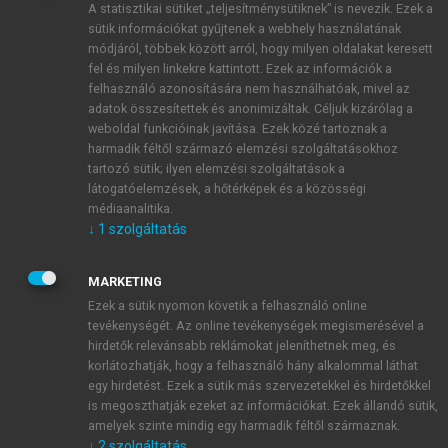
A statisztikai sütiket „teljesítménysütiknek” is nevezik. Ezek a
sütik információkat gyűjtenek a webhely használatának
módjáról, többek között arról, hogy milyen oldalakat keresett
ÚJ FIÓK LÉTREHOZÁSA
fel és milyen linkekre kattintott. Ezek az információk a
1 óra díjmentes hozzáférés
felhasználó azonosítására nem használhatóak, mivel az
adatok összesítettek és anonimizáltak. Céljuk kizárólag a
weboldal funkcióinak javítása. Ezek közé tartoznak a
E-MAIL-CÍM
harmadik féltől származó elemzési szolgáltatásokhoz
tartozó sütik; ilyen elemzési szolgáltatások a
látogatóelemzések, a hőtérképek és a közösségi
NÉV
médiaanalitika.
↓
1
szolgáltatás
JELSZÓ
MARKETING
Ezek a sütik nyomon követik a felhasználó online
tevékenységét. Az online tevékenységek megismerésével a
JELSZÓ ÚJRA
hirdetők relevánsabb reklámokat jeleníthetnek meg, és
korlátozhatják, hogy a felhasználó hány alkalommal láthat
egy hirdetést. Ezek a sütik más szervezetekkel és hirdetőkkel
is megoszthatják ezeket az információkat. Ezek állandó sütik,
Kérek értesítést a MeRSZ újdonságairól, akcióiról.
amelyek szinte mindig egy harmadik féltől származnak.
↓
2
szolgáltatás