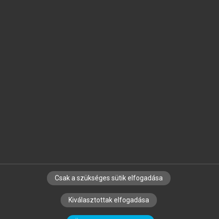
Jelöld meg a számodra fontos részeket, és
készíts
saját
jegyzeteket!
Egyéni előfizetéssel további
MeRSZ+ funkciókat
és
tartalmakat is elérhetsz.
Csak a szükséges sütik elfogadása
SZERZŐKNEK
CÉGEKNEK
KÖNYVTÁROSOKNAK
Kiválasztottak elfogadása
SZERKESZTÉSI ÉS LEKTORÁLÁSI ALAPELVEK