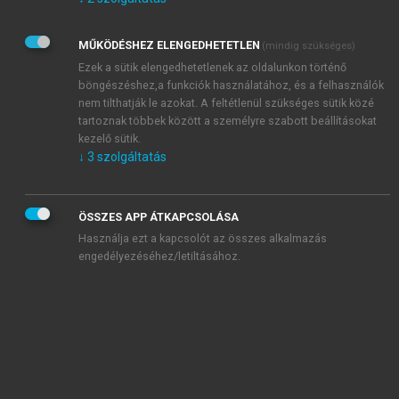
Kérek értesítést az Akadémiai Kiadó Zrt. újdonságairól,
akcióiról.
MŰKÖDÉSHEZ ELENGEDHETETLEN
(mindig szükséges)
Az
Adatkezelési tájékoztatóban
foglaltakat tudomásul
veszem és elfogadom.
Ezek a sütik elengedhetetlenek az oldalunkon történő
Az
Általános vásárlási feltételeket
, valamint a
szotar.net
és a
böngészéshez,a funkciók használatához, és a felhasználók
mersz.hu
oldalak licencszerződéseiben foglaltakat
nem tilthatják le azokat. A feltétlenül szükséges sütik közé
tudomásul veszem és elfogadom.
tartoznak többek között a személyre szabott beállításokat
kezelő sütik.
↓
3
szolgáltatás
KIPRÓBÁLOM
ÖSSZES APP ÁTKAPCSOLÁSA
Használja ezt a kapcsolót az összes alkalmazás
engedélyezéséhez/letiltásához.
MIÉRT ÉRDEMES A MERSZ ONLINE
OKOSKÖNYVTÁRAT HASZNÁLNI?