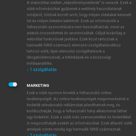
A statisztikai sütiket „teljesítménysütiknek” is nevezik. Ezek a
sütik információkat gyűjtenek a webhely használatának
módjáról, többek között arról, hogy milyen oldalakat keresett
ÚJ FIÓK LÉTREHOZÁSA
fel és milyen linkekre kattintott. Ezek az információk a
1 óra díjmentes hozzáférés
felhasználó azonosítására nem használhatóak, mivel az
adatok összesítettek és anonimizáltak. Céljuk kizárólag a
weboldal funkcióinak javítása. Ezek közé tartoznak a
E-MAIL-CÍM
harmadik féltől származó elemzési szolgáltatásokhoz
tartozó sütik; ilyen elemzési szolgáltatások a
látogatóelemzések, a hőtérképek és a közösségi
NÉV
médiaanalitika.
↓
1
szolgáltatás
JELSZÓ
MARKETING
Ezek a sütik nyomon követik a felhasználó online
tevékenységét. Az online tevékenységek megismerésével a
JELSZÓ ÚJRA
hirdetők relevánsabb reklámokat jeleníthetnek meg, és
korlátozhatják, hogy a felhasználó hány alkalommal láthat
egy hirdetést. Ezek a sütik más szervezetekkel és hirdetőkkel
is megoszthatják ezeket az információkat. Ezek állandó sütik,
Kérek értesítést a MeRSZ újdonságairól, akcióiról.
amelyek szinte mindig egy harmadik féltől származnak.
↓
2
szolgáltatás