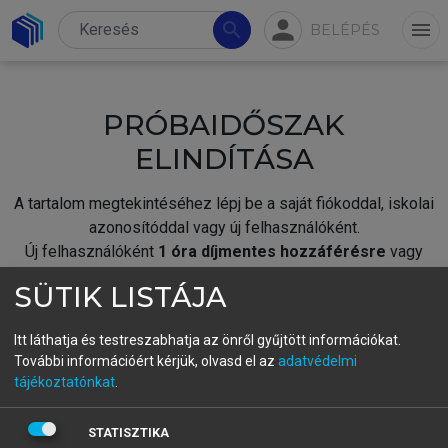
person
search
menu
BELÉPÉS
PRÓBAIDŐSZAK
ELINDÍTÁSA
A tartalom megtekintéséhez lépj be a saját fiókoddal, iskolai
azonosítóddal vagy új felhasználóként.
Új felhasználóként
1 óra díjmentes hozzáférésre
vagy
jogosult.
SÜTIK LISTÁJA
A próbaidőszak elindításához,
jelentkezz
be meglévő
fiókoddal,
vagy hozz létre új fiókot.
Itt láthatja és testreszabhatja az önről gyűjtött információkat.
További információért kérjük, olvasd el az
adatvédelmi
A regisztráció után a
próbaidőszak
automatikusan
elindul.
tájékoztatónkat
.
BELÉPÉS SAJÁT FIÓKKAL
STATISZTIKA