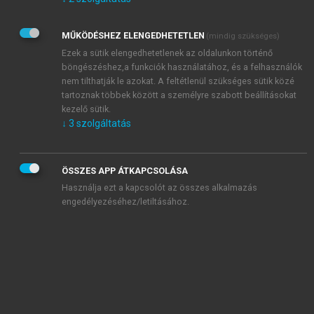
Kérek értesítést az Akadémiai Kiadó Zrt. újdonságairól,
akcióiról.
MŰKÖDÉSHEZ ELENGEDHETETLEN
(mindig szükséges)
Az
Adatkezelési tájékoztatóban
foglaltakat tudomásul
veszem és elfogadom.
Ezek a sütik elengedhetetlenek az oldalunkon történő
Az
Általános vásárlási feltételeket
, valamint a
szotar.net
és a
böngészéshez,a funkciók használatához, és a felhasználók
mersz.hu
oldalak licencszerződéseiben foglaltakat
nem tilthatják le azokat. A feltétlenül szükséges sütik közé
tudomásul veszem és elfogadom.
tartoznak többek között a személyre szabott beállításokat
kezelő sütik.
↓
3
szolgáltatás
KIPRÓBÁLOM
ÖSSZES APP ÁTKAPCSOLÁSA
Használja ezt a kapcsolót az összes alkalmazás
engedélyezéséhez/letiltásához.
MIÉRT ÉRDEMES A MERSZ ONLINE
OKOSKÖNYVTÁRAT HASZNÁLNI?