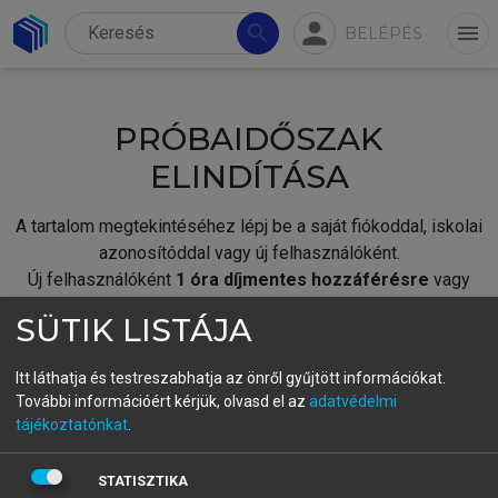
person
search
menu
BELÉPÉS
PRÓBAIDŐSZAK
ELINDÍTÁSA
A tartalom megtekintéséhez lépj be a saját fiókoddal, iskolai
azonosítóddal vagy új felhasználóként.
Új felhasználóként
1 óra díjmentes hozzáférésre
vagy
jogosult.
SÜTIK LISTÁJA
A próbaidőszak elindításához,
jelentkezz
be meglévő
fiókoddal,
vagy hozz létre új fiókot.
Itt láthatja és testreszabhatja az önről gyűjtött információkat.
További információért kérjük, olvasd el az
adatvédelmi
A regisztráció után a
próbaidőszak
automatikusan
elindul.
tájékoztatónkat
.
BELÉPÉS SAJÁT FIÓKKAL
STATISZTIKA