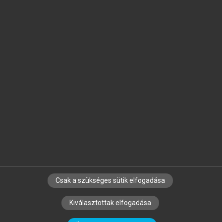
Jelöld meg a számodra fontos részeket, és
készíts
saját
jegyzeteket!
Egyéni előfizetéssel további
MeRSZ+ funkciókat
és
tartalmakat is elérhetsz.
Csak a szükséges sütik elfogadása
SZERZŐKNEK
CÉGEKNEK
KÖNYVTÁROSOKNAK
Kiválasztottak elfogadása
SZERKESZTÉSI ÉS LEKTORÁLÁSI ALAPELVEK