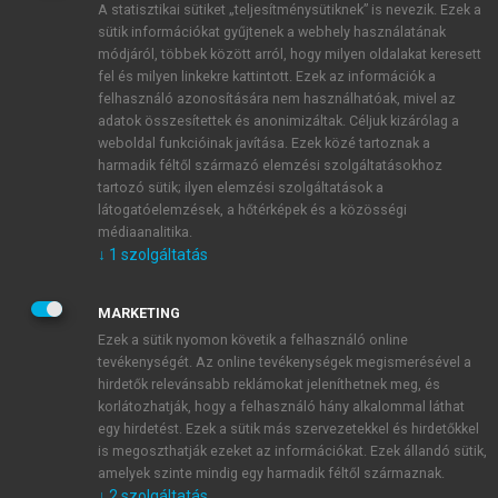
A statisztikai sütiket „teljesítménysütiknek” is nevezik. Ezek a
sütik információkat gyűjtenek a webhely használatának
módjáról, többek között arról, hogy milyen oldalakat keresett
ÚJ FIÓK LÉTREHOZÁSA
fel és milyen linkekre kattintott. Ezek az információk a
1 óra díjmentes hozzáférés
felhasználó azonosítására nem használhatóak, mivel az
adatok összesítettek és anonimizáltak. Céljuk kizárólag a
weboldal funkcióinak javítása. Ezek közé tartoznak a
E-MAIL-CÍM
harmadik féltől származó elemzési szolgáltatásokhoz
tartozó sütik; ilyen elemzési szolgáltatások a
látogatóelemzések, a hőtérképek és a közösségi
NÉV
médiaanalitika.
↓
1
szolgáltatás
JELSZÓ
MARKETING
Ezek a sütik nyomon követik a felhasználó online
tevékenységét. Az online tevékenységek megismerésével a
JELSZÓ ÚJRA
hirdetők relevánsabb reklámokat jeleníthetnek meg, és
korlátozhatják, hogy a felhasználó hány alkalommal láthat
egy hirdetést. Ezek a sütik más szervezetekkel és hirdetőkkel
is megoszthatják ezeket az információkat. Ezek állandó sütik,
Kérek értesítést a MeRSZ újdonságairól, akcióiról.
amelyek szinte mindig egy harmadik féltől származnak.
↓
2
szolgáltatás