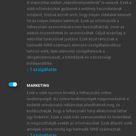
A statisztikai sütiket „teljesítménysütiknek” is nevezik. Ezek a
sütik információkat gyűjtenek a webhely használatának
módjáról, többek között arról, hogy milyen oldalakat keresett
ÚJ FIÓK LÉTREHOZÁSA
fel és milyen linkekre kattintott. Ezek az információk a
1 óra díjmentes hozzáférés
felhasználó azonosítására nem használhatóak, mivel az
adatok összesítettek és anonimizáltak. Céljuk kizárólag a
weboldal funkcióinak javítása. Ezek közé tartoznak a
E-MAIL-CÍM
harmadik féltől származó elemzési szolgáltatásokhoz
tartozó sütik; ilyen elemzési szolgáltatások a
látogatóelemzések, a hőtérképek és a közösségi
NÉV
médiaanalitika.
↓
1
szolgáltatás
JELSZÓ
MARKETING
Ezek a sütik nyomon követik a felhasználó online
tevékenységét. Az online tevékenységek megismerésével a
JELSZÓ ÚJRA
hirdetők relevánsabb reklámokat jeleníthetnek meg, és
korlátozhatják, hogy a felhasználó hány alkalommal láthat
egy hirdetést. Ezek a sütik más szervezetekkel és hirdetőkkel
is megoszthatják ezeket az információkat. Ezek állandó sütik,
Kérek értesítést a MeRSZ újdonságairól, akcióiról.
amelyek szinte mindig egy harmadik féltől származnak.
↓
2
szolgáltatás