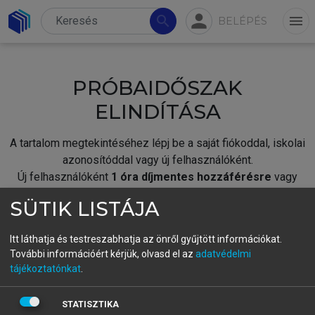
person
search
menu
BELÉPÉS
PRÓBAIDŐSZAK
ELINDÍTÁSA
A tartalom megtekintéséhez lépj be a saját fiókoddal, iskolai
azonosítóddal vagy új felhasználóként.
Új felhasználóként
1 óra díjmentes hozzáférésre
vagy
jogosult.
SÜTIK LISTÁJA
A próbaidőszak elindításához,
jelentkezz
be meglévő
fiókoddal,
vagy hozz létre új fiókot.
Itt láthatja és testreszabhatja az önről gyűjtött információkat.
További információért kérjük, olvasd el az
adatvédelmi
A regisztráció után a
próbaidőszak
automatikusan
elindul.
tájékoztatónkat
.
BELÉPÉS SAJÁT FIÓKKAL
STATISZTIKA