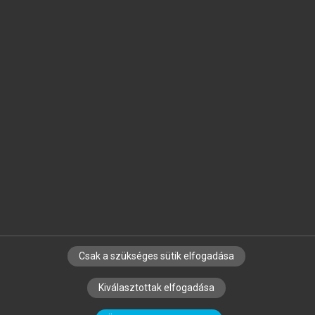
Jelöld meg a számodra fontos részeket, és
készíts
saját
jegyzeteket!
Egyéni előfizetéssel további
MeRSZ+ funkciókat
és
tartalmakat is elérhetsz.
Csak a szükséges sütik elfogadása
SZERZŐKNEK
CÉGEKNEK
KÖNYVTÁROSOKNAK
Kiválasztottak elfogadása
SZERKESZTÉSI ÉS LEKTORÁLÁSI ALAPELVEK