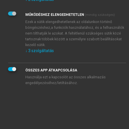
Kérek értesítést az Akadémiai Kiadó Zrt. újdonságairól,
akcióiról.
MŰKÖDÉSHEZ ELENGEDHETETLEN
(mindig szükséges)
Az
Adatkezelési tájékoztatóban
foglaltakat tudomásul
veszem és elfogadom.
Ezek a sütik elengedhetetlenek az oldalunkon történő
Az
Általános vásárlási feltételeket
, valamint a
szotar.net
és a
böngészéshez,a funkciók használatához, és a felhasználók
mersz.hu
oldalak licencszerződéseiben foglaltakat
nem tilthatják le azokat. A feltétlenül szükséges sütik közé
tudomásul veszem és elfogadom.
tartoznak többek között a személyre szabott beállításokat
kezelő sütik.
↓
3
szolgáltatás
KIPRÓBÁLOM
ÖSSZES APP ÁTKAPCSOLÁSA
Használja ezt a kapcsolót az összes alkalmazás
engedélyezéséhez/letiltásához.
MIÉRT ÉRDEMES A MERSZ ONLINE
OKOSKÖNYVTÁRAT HASZNÁLNI?