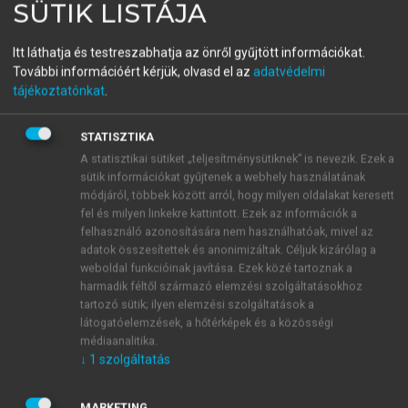
SÜTIK LISTÁJA
A kulturális turizmus
Itt láthatja és testreszabhatja az önről gyűjtött információkat.
sokszínűsége
További információért kérjük, olvasd el az
adatvédelmi
tájékoztatónkat
.
menu_book
OLVASÁS
STATISZTIKA
A statisztikai sütiket „teljesítménysütiknek” is nevezik. Ezek a
sütik információkat gyűjtenek a webhely használatának
módjáról, többek között arról, hogy milyen oldalakat keresett
Előadásmód, narratíva
fel és milyen linkekre kattintott. Ezek az információk a
felhasználó azonosítására nem használhatóak, mivel az
Az idegenvezetés során az érdekes történetek jelentik
adatok összesítettek és anonimizáltak. Céljuk kizárólag a
weboldal funkcióinak javítása. Ezek közé tartoznak a
a fő építőelemet, és a narratív előadásmód
a jellemző
.
harmadik féltől származó elemzési szolgáltatásokhoz
A legendák és városi történetek fontos szerepet
tartozó sütik; ilyen elemzési szolgáltatások a
játszanak. Az alternatív szolgáltatókról
látogatóelemzések, a hőtérképek és a közösségi
általánosságban elmondható, hogy túráik a
médiaanalitika.
történelmen túl társadalmi, irodalmi, képzőművészeti
↓
1
szolgáltatás
és egyéb vetületű témákat dolgoznak fel. A mítoszok
és az élmény között párhuzamot vonnak:
„Fontos
MARKETING