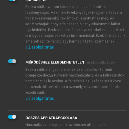
dolog, hogy élményeket tudjunk átadni, sztorikat,
Ezek a sütik nyomon követik a felhasználó online
legendákat, mert azt nagyon szokták szeretni az
tevékenységét. Az online tevékenységek megismerésével a
hirdetők relevánsabb reklámokat jeleníthetnek meg, és
emberek.”
A Unique Hungary esetében például több
korlátozhatják, hogy a felhasználó hány alkalommal láthat
túra témája önmagában egy legenda vagy érdekes
egy hirdetést. Ezek a sütik más szervezetekkel és hirdetőkkel
történetek köré épül.
„Nem a szokásos helyekről
is megoszthatják ezeket az információkat. Ezek állandó sütik,
beszélünk, nem a szokásos helyekre megyünk... nem arról
amelyek szinte mindig egy harmadik féltől származnak.
szólnak a túrák elsősorban, hogy milyen stílusban épült,
↓
2
szolgáltatás
elmondjuk a szükséges alapadatokat ...[de] nem
adatokkal próbáljuk feltölteni, hanem történetekkel. Kik
MŰKÖDÉSHEZ ELENGEDHETETLEN
(mindig szükséges)
voltak azok, akik ott éltek, hogyan éltek...”.
Ezek a sütik elengedhetetlenek az oldalunkon történő
böngészéshez,a funkciók használatához, és a felhasználók
nem tilthatják le azokat. A feltétlenül szükséges sütik közé
tartoznak többek között a személyre szabott beállításokat
kezelő sütik.
↓
3
szolgáltatás
ÖSSZES APP ÁTKAPCSOLÁSA
Használja ezt a kapcsolót az összes alkalmazás