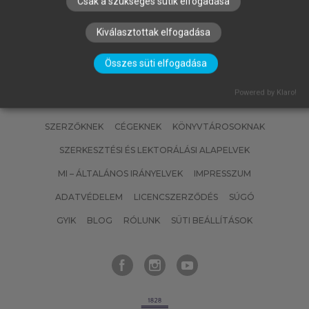
Csak a szükséges sütik elfogadása
Kiválasztottak elfogadása
Összes süti elfogadása
Powered by Klaro!
SZERZŐKNEK
CÉGEKNEK
KÖNYVTÁROSOKNAK
SZERKESZTÉSI ÉS LEKTORÁLÁSI ALAPELVEK
MI – ÁLTALÁNOS IRÁNYELVEK
IMPRESSZUM
ADATVÉDELEM
LICENCSZERZŐDÉS
SÚGÓ
GYIK
BLOG
RÓLUNK
SÜTI BEÁLLÍTÁSOK