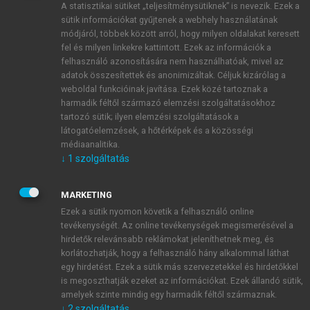
A statisztikai sütiket „teljesítménysütiknek” is nevezik. Ezek a
sütik információkat gyűjtenek a webhely használatának
módjáról, többek között arról, hogy milyen oldalakat keresett
ÚJ FIÓK LÉTREHOZÁSA
fel és milyen linkekre kattintott. Ezek az információk a
1 óra díjmentes hozzáférés
felhasználó azonosítására nem használhatóak, mivel az
adatok összesítettek és anonimizáltak. Céljuk kizárólag a
weboldal funkcióinak javítása. Ezek közé tartoznak a
E-MAIL-CÍM
harmadik féltől származó elemzési szolgáltatásokhoz
tartozó sütik; ilyen elemzési szolgáltatások a
látogatóelemzések, a hőtérképek és a közösségi
NÉV
médiaanalitika.
↓
1
szolgáltatás
JELSZÓ
MARKETING
Ezek a sütik nyomon követik a felhasználó online
tevékenységét. Az online tevékenységek megismerésével a
JELSZÓ ÚJRA
hirdetők relevánsabb reklámokat jeleníthetnek meg, és
korlátozhatják, hogy a felhasználó hány alkalommal láthat
egy hirdetést. Ezek a sütik más szervezetekkel és hirdetőkkel
is megoszthatják ezeket az információkat. Ezek állandó sütik,
Kérek értesítést a MeRSZ újdonságairól, akcióiról.
amelyek szinte mindig egy harmadik féltől származnak.
↓
2
szolgáltatás