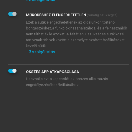
Kérek értesítést az Akadémiai Kiadó Zrt. újdonságairól,
akcióiról.
MŰKÖDÉSHEZ ELENGEDHETETLEN
(mindig szükséges)
Az
Adatkezelési tájékoztatóban
foglaltakat tudomásul
veszem és elfogadom.
Ezek a sütik elengedhetetlenek az oldalunkon történő
Az
Általános vásárlási feltételeket
, valamint a
szotar.net
és a
böngészéshez,a funkciók használatához, és a felhasználók
mersz.hu
oldalak licencszerződéseiben foglaltakat
nem tilthatják le azokat. A feltétlenül szükséges sütik közé
tudomásul veszem és elfogadom.
tartoznak többek között a személyre szabott beállításokat
kezelő sütik.
↓
3
szolgáltatás
KIPRÓBÁLOM
ÖSSZES APP ÁTKAPCSOLÁSA
Használja ezt a kapcsolót az összes alkalmazás
engedélyezéséhez/letiltásához.
MIÉRT ÉRDEMES A MERSZ ONLINE
OKOSKÖNYVTÁRAT HASZNÁLNI?