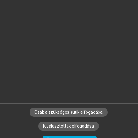
Jelöld meg a számodra fontos részeket, és
készíts
saját
jegyzeteket!
Egyéni előfizetéssel további
MeRSZ+ funkciókat
és
tartalmakat is elérhetsz.
Csak a szükséges sütik elfogadása
SZERZŐKNEK
CÉGEKNEK
KÖNYVTÁROSOKNAK
Kiválasztottak elfogadása
SZERKESZTÉSI ÉS LEKTORÁLÁSI ALAPELVEK