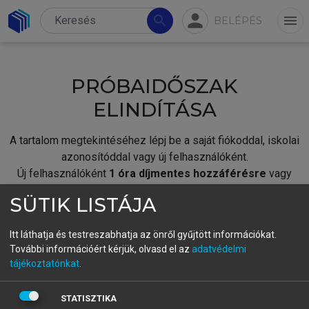
person
search
menu
BELÉPÉS
PRÓBAIDŐSZAK
ELINDÍTÁSA
A tartalom megtekintéséhez lépj be a saját fiókoddal, iskolai
azonosítóddal vagy új felhasználóként.
Új felhasználóként
1 óra díjmentes hozzáférésre
vagy
jogosult.
SÜTIK LISTÁJA
A próbaidőszak elindításához,
jelentkezz
be meglévő
fiókoddal,
vagy hozz létre új fiókot.
Itt láthatja és testreszabhatja az önről gyűjtött információkat.
További információért kérjük, olvasd el az
adatvédelmi
A regisztráció után a
próbaidőszak
automatikusan
elindul.
tájékoztatónkat
.
BELÉPÉS SAJÁT FIÓKKAL
STATISZTIKA