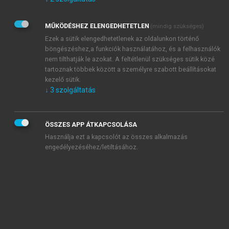
Kérek értesítést az Akadémiai Kiadó Zrt. újdonságairól,
akcióiról.
MŰKÖDÉSHEZ ELENGEDHETETLEN
(mindig szükséges)
Az
Adatkezelési tájékoztatóban
foglaltakat tudomásul
veszem és elfogadom.
Ezek a sütik elengedhetetlenek az oldalunkon történő
Az
Általános vásárlási feltételeket
, valamint a
szotar.net
és a
böngészéshez,a funkciók használatához, és a felhasználók
mersz.hu
oldalak licencszerződéseiben foglaltakat
nem tilthatják le azokat. A feltétlenül szükséges sütik közé
tudomásul veszem és elfogadom.
tartoznak többek között a személyre szabott beállításokat
kezelő sütik.
↓
3
szolgáltatás
KIPRÓBÁLOM
ÖSSZES APP ÁTKAPCSOLÁSA
Használja ezt a kapcsolót az összes alkalmazás
engedélyezéséhez/letiltásához.
MIÉRT ÉRDEMES A MERSZ ONLINE
OKOSKÖNYVTÁRAT HASZNÁLNI?