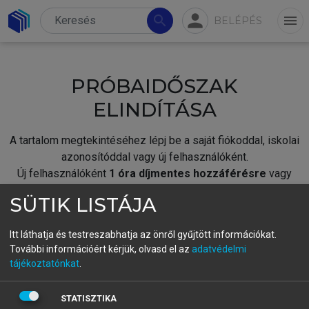
person
search
menu
BELÉPÉS
PRÓBAIDŐSZAK
ELINDÍTÁSA
A tartalom megtekintéséhez lépj be a saját fiókoddal, iskolai
azonosítóddal vagy új felhasználóként.
Új felhasználóként
1 óra díjmentes hozzáférésre
vagy
jogosult.
SÜTIK LISTÁJA
A próbaidőszak elindításához,
jelentkezz
be meglévő
fiókoddal,
vagy hozz létre új fiókot.
Itt láthatja és testreszabhatja az önről gyűjtött információkat.
További információért kérjük, olvasd el az
adatvédelmi
A regisztráció után a
próbaidőszak
automatikusan
elindul.
tájékoztatónkat
.
BELÉPÉS SAJÁT FIÓKKAL
STATISZTIKA