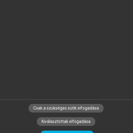
Jelöld meg a számodra fontos részeket, és
készíts
saját
jegyzeteket!
Egyéni előfizetéssel további
MeRSZ+ funkciókat
és
tartalmakat is elérhetsz.
Csak a szükséges sütik elfogadása
SZERZŐKNEK
CÉGEKNEK
KÖNYVTÁROSOKNAK
Kiválasztottak elfogadása
SZERKESZTÉSI ÉS LEKTORÁLÁSI ALAPELVEK