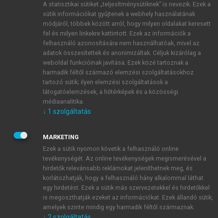
A statisztikai sütiket „teljesítménysütiknek” is nevezik. Ezek a
sütik információkat gyűjtenek a webhely használatának
módjáról, többek között arról, hogy milyen oldalakat keresett
ÚJ FIÓK LÉTREHOZÁSA
fel és milyen linkekre kattintott. Ezek az információk a
1 óra díjmentes hozzáférés
felhasználó azonosítására nem használhatóak, mivel az
adatok összesítettek és anonimizáltak. Céljuk kizárólag a
weboldal funkcióinak javítása. Ezek közé tartoznak a
E-MAIL-CÍM
harmadik féltől származó elemzési szolgáltatásokhoz
tartozó sütik; ilyen elemzési szolgáltatások a
látogatóelemzések, a hőtérképek és a közösségi
NÉV
médiaanalitika.
↓
1
szolgáltatás
JELSZÓ
MARKETING
Ezek a sütik nyomon követik a felhasználó online
tevékenységét. Az online tevékenységek megismerésével a
JELSZÓ ÚJRA
hirdetők relevánsabb reklámokat jeleníthetnek meg, és
korlátozhatják, hogy a felhasználó hány alkalommal láthat
egy hirdetést. Ezek a sütik más szervezetekkel és hirdetőkkel
is megoszthatják ezeket az információkat. Ezek állandó sütik,
Kérek értesítést a MeRSZ újdonságairól, akcióiról.
amelyek szinte mindig egy harmadik féltől származnak.
↓
2
szolgáltatás