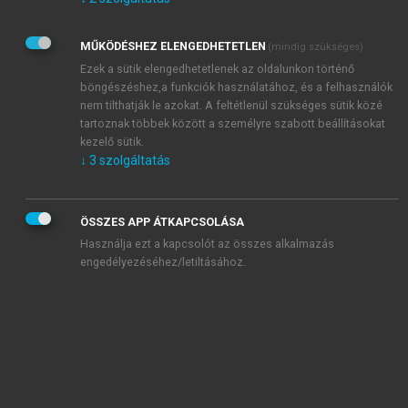
Kérek értesítést az Akadémiai Kiadó Zrt. újdonságairól,
akcióiról.
MŰKÖDÉSHEZ ELENGEDHETETLEN
(mindig szükséges)
Az
Adatkezelési tájékoztatóban
foglaltakat tudomásul
veszem és elfogadom.
Ezek a sütik elengedhetetlenek az oldalunkon történő
Az
Általános vásárlási feltételeket
, valamint a
szotar.net
és a
böngészéshez,a funkciók használatához, és a felhasználók
mersz.hu
oldalak licencszerződéseiben foglaltakat
nem tilthatják le azokat. A feltétlenül szükséges sütik közé
tudomásul veszem és elfogadom.
tartoznak többek között a személyre szabott beállításokat
kezelő sütik.
↓
3
szolgáltatás
KIPRÓBÁLOM
ÖSSZES APP ÁTKAPCSOLÁSA
Használja ezt a kapcsolót az összes alkalmazás
engedélyezéséhez/letiltásához.
MIÉRT ÉRDEMES A MERSZ ONLINE
OKOSKÖNYVTÁRAT HASZNÁLNI?