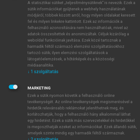
A statisztikai sütiket „teljesítménysütiknek” is nevezik. Ezek a
sütik információkat gyűjtenek a webhely használatának
módjáról, többek között arról, hogy milyen oldalakat keresett
ÚJ FIÓK LÉTREHOZÁSA
fel és milyen linkekre kattintott. Ezek az információk a
1 óra díjmentes hozzáférés
felhasználó azonosítására nem használhatóak, mivel az
adatok összesítettek és anonimizáltak. Céljuk kizárólag a
weboldal funkcióinak javítása. Ezek közé tartoznak a
E-MAIL-CÍM
harmadik féltől származó elemzési szolgáltatásokhoz
tartozó sütik; ilyen elemzési szolgáltatások a
látogatóelemzések, a hőtérképek és a közösségi
NÉV
médiaanalitika.
↓
1
szolgáltatás
JELSZÓ
MARKETING
Ezek a sütik nyomon követik a felhasználó online
tevékenységét. Az online tevékenységek megismerésével a
JELSZÓ ÚJRA
hirdetők relevánsabb reklámokat jeleníthetnek meg, és
korlátozhatják, hogy a felhasználó hány alkalommal láthat
egy hirdetést. Ezek a sütik más szervezetekkel és hirdetőkkel
is megoszthatják ezeket az információkat. Ezek állandó sütik,
Kérek értesítést a MeRSZ újdonságairól, akcióiról.
amelyek szinte mindig egy harmadik féltől származnak.
↓
2
szolgáltatás