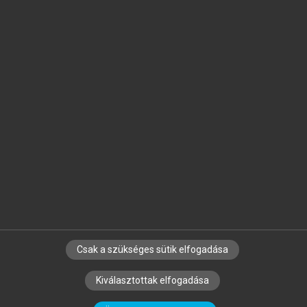
Jelöld meg a számodra fontos részeket, és
készíts
saját
jegyzeteket!
Egyéni előfizetéssel további
MeRSZ+ funkciókat
és
tartalmakat is elérhetsz.
Csak a szükséges sütik elfogadása
SZERZŐKNEK
CÉGEKNEK
KÖNYVTÁROSOKNAK
Kiválasztottak elfogadása
SZERKESZTÉSI ÉS LEKTORÁLÁSI ALAPELVEK