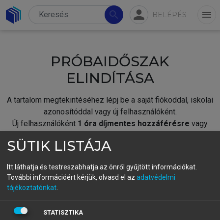
person
search
menu
BELÉPÉS
PRÓBAIDŐSZAK
ELINDÍTÁSA
A tartalom megtekintéséhez lépj be a saját fiókoddal, iskolai
azonosítóddal vagy új felhasználóként.
Új felhasználóként
1 óra díjmentes hozzáférésre
vagy
jogosult.
SÜTIK LISTÁJA
A próbaidőszak elindításához,
jelentkezz
be meglévő
fiókoddal,
vagy hozz létre új fiókot.
Itt láthatja és testreszabhatja az önről gyűjtött információkat.
További információért kérjük, olvasd el az
adatvédelmi
A regisztráció után a
próbaidőszak
automatikusan
elindul.
tájékoztatónkat
.
BELÉPÉS SAJÁT FIÓKKAL
STATISZTIKA