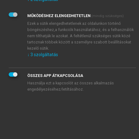
Kérek értesítést az Akadémiai Kiadó Zrt. újdonságairól,
akcióiról.
MŰKÖDÉSHEZ ELENGEDHETETLEN
(mindig szükséges)
Az
Adatkezelési tájékoztatóban
foglaltakat tudomásul
veszem és elfogadom.
Ezek a sütik elengedhetetlenek az oldalunkon történő
Az
Általános vásárlási feltételeket
, valamint a
szotar.net
és a
böngészéshez,a funkciók használatához, és a felhasználók
mersz.hu
oldalak licencszerződéseiben foglaltakat
nem tilthatják le azokat. A feltétlenül szükséges sütik közé
tudomásul veszem és elfogadom.
tartoznak többek között a személyre szabott beállításokat
kezelő sütik.
↓
3
szolgáltatás
KIPRÓBÁLOM
ÖSSZES APP ÁTKAPCSOLÁSA
Használja ezt a kapcsolót az összes alkalmazás
engedélyezéséhez/letiltásához.
MIÉRT ÉRDEMES A MERSZ ONLINE
OKOSKÖNYVTÁRAT HASZNÁLNI?