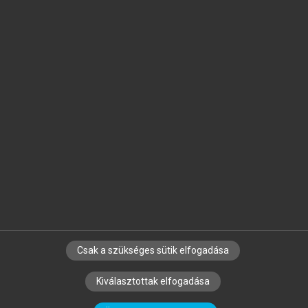
Jelöld meg a számodra fontos részeket, és
készíts
saját
jegyzeteket!
Egyéni előfizetéssel további
MeRSZ+ funkciókat
és
tartalmakat is elérhetsz.
Csak a szükséges sütik elfogadása
SZERZŐKNEK
CÉGEKNEK
KÖNYVTÁROSOKNAK
Kiválasztottak elfogadása
SZERKESZTÉSI ÉS LEKTORÁLÁSI ALAPELVEK