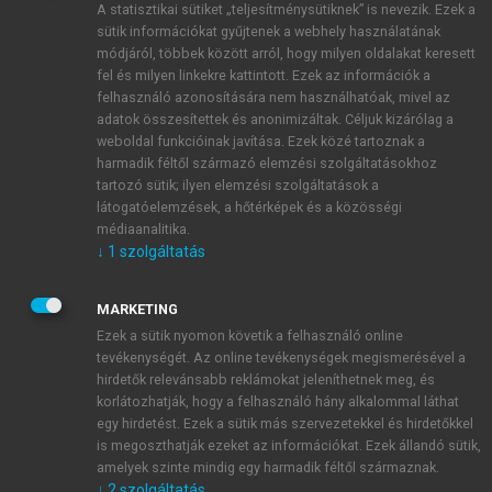
A statisztikai sütiket „teljesítménysütiknek” is nevezik. Ezek a
sütik információkat gyűjtenek a webhely használatának
módjáról, többek között arról, hogy milyen oldalakat keresett
ÚJ FIÓK LÉTREHOZÁSA
fel és milyen linkekre kattintott. Ezek az információk a
1 óra díjmentes hozzáférés
felhasználó azonosítására nem használhatóak, mivel az
adatok összesítettek és anonimizáltak. Céljuk kizárólag a
weboldal funkcióinak javítása. Ezek közé tartoznak a
E-MAIL-CÍM
harmadik féltől származó elemzési szolgáltatásokhoz
tartozó sütik; ilyen elemzési szolgáltatások a
látogatóelemzések, a hőtérképek és a közösségi
NÉV
médiaanalitika.
↓
1
szolgáltatás
JELSZÓ
MARKETING
Ezek a sütik nyomon követik a felhasználó online
tevékenységét. Az online tevékenységek megismerésével a
JELSZÓ ÚJRA
hirdetők relevánsabb reklámokat jeleníthetnek meg, és
korlátozhatják, hogy a felhasználó hány alkalommal láthat
egy hirdetést. Ezek a sütik más szervezetekkel és hirdetőkkel
is megoszthatják ezeket az információkat. Ezek állandó sütik,
Kérek értesítést a MeRSZ újdonságairól, akcióiról.
amelyek szinte mindig egy harmadik féltől származnak.
↓
2
szolgáltatás