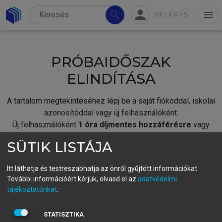
person
search
menu
BELÉPÉS
PRÓBAIDŐSZAK
ELINDÍTÁSA
A tartalom megtekintéséhez lépj be a saját fiókoddal, iskolai
azonosítóddal vagy új felhasználóként.
Új felhasználóként
1 óra díjmentes hozzáférésre
vagy
jogosult.
SÜTIK LISTÁJA
A próbaidőszak elindításához,
jelentkezz
be meglévő
fiókoddal,
vagy hozz létre új fiókot.
Itt láthatja és testreszabhatja az önről gyűjtött információkat.
További információért kérjük, olvasd el az
adatvédelmi
A regisztráció után a
próbaidőszak
automatikusan
elindul.
tájékoztatónkat
.
BELÉPÉS SAJÁT FIÓKKAL
STATISZTIKA