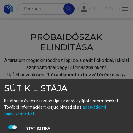
person
search
menu
BELÉPÉS
PRÓBAIDŐSZAK
ELINDÍTÁSA
A tartalom megtekintéséhez lépj be a saját fiókoddal, iskolai
azonosítóddal vagy új felhasználóként.
Új felhasználóként
1 óra díjmentes hozzáférésre
vagy
jogosult.
SÜTIK LISTÁJA
A próbaidőszak elindításához,
jelentkezz
be meglévő
fiókoddal,
vagy hozz létre új fiókot.
Itt láthatja és testreszabhatja az önről gyűjtött információkat.
További információért kérjük, olvasd el az
adatvédelmi
A regisztráció után a
próbaidőszak
automatikusan
elindul.
tájékoztatónkat
.
BELÉPÉS SAJÁT FIÓKKAL
STATISZTIKA