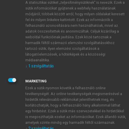
A statisztikai sütiket „teljesítménysütiknek” is nevezik. Ezek a
sütik információkat gyűjtenek a webhely használatának
módjáról, többek között arról, hogy milyen oldalakat keresett
ÚJ FIÓK LÉTREHOZÁSA
fel és milyen linkekre kattintott. Ezek az információk a
1 óra díjmentes hozzáférés
felhasználó azonosítására nem használhatóak, mivel az
adatok összesítettek és anonimizáltak. Céljuk kizárólag a
weboldal funkcióinak javítása. Ezek közé tartoznak a
E-MAIL-CÍM
harmadik féltől származó elemzési szolgáltatásokhoz
tartozó sütik; ilyen elemzési szolgáltatások a
látogatóelemzések, a hőtérképek és a közösségi
NÉV
médiaanalitika.
↓
1
szolgáltatás
JELSZÓ
MARKETING
Ezek a sütik nyomon követik a felhasználó online
tevékenységét. Az online tevékenységek megismerésével a
JELSZÓ ÚJRA
hirdetők relevánsabb reklámokat jeleníthetnek meg, és
korlátozhatják, hogy a felhasználó hány alkalommal láthat
egy hirdetést. Ezek a sütik más szervezetekkel és hirdetőkkel
is megoszthatják ezeket az információkat. Ezek állandó sütik,
Kérek értesítést a MeRSZ újdonságairól, akcióiról.
amelyek szinte mindig egy harmadik féltől származnak.
↓
2
szolgáltatás