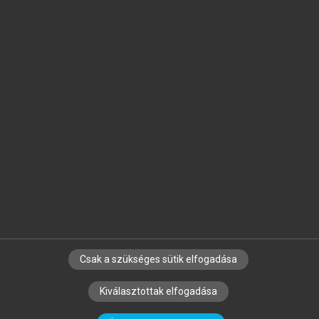
Jelöld meg a számodra fontos részeket, és
készíts
saját
jegyzeteket!
Egyéni előfizetéssel további
MeRSZ+ funkciókat
és
tartalmakat is elérhetsz.
Csak a szükséges sütik elfogadása
SZERZŐKNEK
CÉGEKNEK
KÖNYVTÁROSOKNAK
Kiválasztottak elfogadása
SZERKESZTÉSI ÉS LEKTORÁLÁSI ALAPELVEK