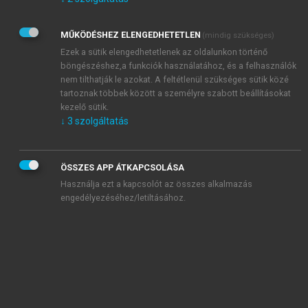
Kérek értesítést az Akadémiai Kiadó Zrt. újdonságairól,
akcióiról.
MŰKÖDÉSHEZ ELENGEDHETETLEN
(mindig szükséges)
Az
Adatkezelési tájékoztatóban
foglaltakat tudomásul
veszem és elfogadom.
Ezek a sütik elengedhetetlenek az oldalunkon történő
Az
Általános vásárlási feltételeket
, valamint a
szotar.net
és a
böngészéshez,a funkciók használatához, és a felhasználók
mersz.hu
oldalak licencszerződéseiben foglaltakat
nem tilthatják le azokat. A feltétlenül szükséges sütik közé
tudomásul veszem és elfogadom.
tartoznak többek között a személyre szabott beállításokat
kezelő sütik.
↓
3
szolgáltatás
KIPRÓBÁLOM
ÖSSZES APP ÁTKAPCSOLÁSA
Használja ezt a kapcsolót az összes alkalmazás
engedélyezéséhez/letiltásához.
MIÉRT ÉRDEMES A MERSZ ONLINE
OKOSKÖNYVTÁRAT HASZNÁLNI?