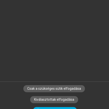
Jelöld meg a számodra fontos részeket, és
készíts
saját
jegyzeteket!
Egyéni előfizetéssel további
MeRSZ+ funkciókat
és
tartalmakat is elérhetsz.
Csak a szükséges sütik elfogadása
SZERZŐKNEK
CÉGEKNEK
KÖNYVTÁROSOKNAK
Kiválasztottak elfogadása
SZERKESZTÉSI ÉS LEKTORÁLÁSI ALAPELVEK