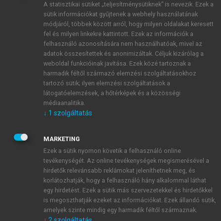
A statisztikai sütiket „teljesítménysütiknek” is nevezik. Ezek a
sütik információkat gyűjtenek a webhely használatának
módjáról, többek között arról, hogy milyen oldalakat keresett
ÚJ FIÓK LÉTREHOZÁSA
fel és milyen linkekre kattintott. Ezek az információk a
1 óra díjmentes hozzáférés
felhasználó azonosítására nem használhatóak, mivel az
adatok összesítettek és anonimizáltak. Céljuk kizárólag a
weboldal funkcióinak javítása. Ezek közé tartoznak a
E-MAIL-CÍM
harmadik féltől származó elemzési szolgáltatásokhoz
tartozó sütik; ilyen elemzési szolgáltatások a
látogatóelemzések, a hőtérképek és a közösségi
NÉV
médiaanalitika.
↓
1
szolgáltatás
JELSZÓ
MARKETING
Ezek a sütik nyomon követik a felhasználó online
tevékenységét. Az online tevékenységek megismerésével a
JELSZÓ ÚJRA
hirdetők relevánsabb reklámokat jeleníthetnek meg, és
korlátozhatják, hogy a felhasználó hány alkalommal láthat
egy hirdetést. Ezek a sütik más szervezetekkel és hirdetőkkel
is megoszthatják ezeket az információkat. Ezek állandó sütik,
Kérek értesítést a MeRSZ újdonságairól, akcióiról.
amelyek szinte mindig egy harmadik féltől származnak.
↓
2
szolgáltatás