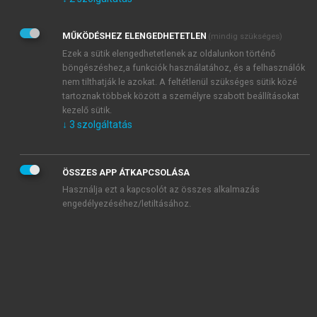
Kérek értesítést az Akadémiai Kiadó Zrt. újdonságairól,
akcióiról.
MŰKÖDÉSHEZ ELENGEDHETETLEN
(mindig szükséges)
Az
Adatkezelési tájékoztatóban
foglaltakat tudomásul
veszem és elfogadom.
Ezek a sütik elengedhetetlenek az oldalunkon történő
Az
Általános vásárlási feltételeket
, valamint a
szotar.net
és a
böngészéshez,a funkciók használatához, és a felhasználók
mersz.hu
oldalak licencszerződéseiben foglaltakat
nem tilthatják le azokat. A feltétlenül szükséges sütik közé
tudomásul veszem és elfogadom.
tartoznak többek között a személyre szabott beállításokat
kezelő sütik.
↓
3
szolgáltatás
KIPRÓBÁLOM
ÖSSZES APP ÁTKAPCSOLÁSA
Használja ezt a kapcsolót az összes alkalmazás
engedélyezéséhez/letiltásához.
MIÉRT ÉRDEMES A MERSZ ONLINE
OKOSKÖNYVTÁRAT HASZNÁLNI?