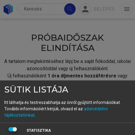
person
search
menu
BELÉPÉS
PRÓBAIDŐSZAK
ELINDÍTÁSA
A tartalom megtekintéséhez lépj be a saját fiókoddal, iskolai
azonosítóddal vagy új felhasználóként.
Új felhasználóként
1 óra díjmentes hozzáférésre
vagy
jogosult.
SÜTIK LISTÁJA
A próbaidőszak elindításához,
jelentkezz
be meglévő
fiókoddal,
vagy hozz létre új fiókot.
Itt láthatja és testreszabhatja az önről gyűjtött információkat.
További információért kérjük, olvasd el az
adatvédelmi
A regisztráció után a
próbaidőszak
automatikusan
elindul.
tájékoztatónkat
.
BELÉPÉS SAJÁT FIÓKKAL
STATISZTIKA