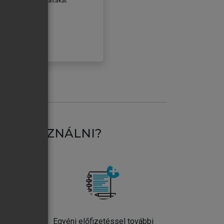
erződéseiben foglaltakat
ogadom.
ÓBÁLOM
AT HASZNÁLNI?
ntos
Egyéni előfizetéssel további