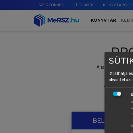
SZERZŐKNEK
CÉGEKNEK
KÖNYVTÁROSO
KÖNYVTÁR
KED
PR
SÜTIK
A tartalom megtek
Itt láthatja 
olvasd el az
A próbaidősza
S
A
w
m
BELÉPÉS SAJ
h
f
s