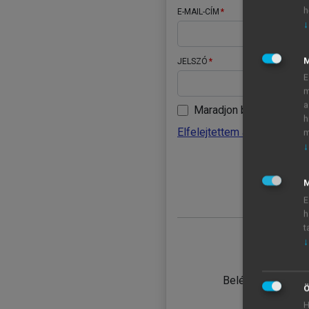
h
E-MAIL-CÍM
↓
JELSZÓ
E
m
a
Maradjon belépve
h
Elfelejtettem a jelszavamat
m
↓
BELÉ
M
E
h
t
↓
TANULÓ
Belépés intézmén
Ö
H