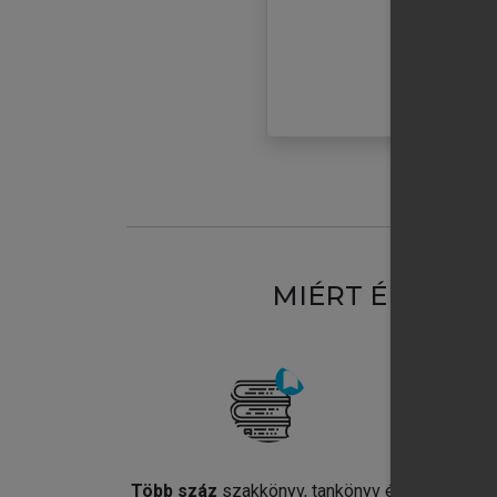
MIÉRT ÉRDEME
Több száz
szakkönyv, tankönyv és
Jel