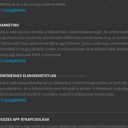
őtérképek és a közösségi médiaanalitika.
E-MAIL-CÍM
1
szolgáltatás
MARKETING
NÉV
zek a sütik nyomon követik a felhasználó online tevékenységét. Az online tev
egismerésével a hirdetők relevánsabb reklámokat jeleníthetnek meg, és korlát
 felhasználó hány alkalommal láthat egy hirdetést. Ezek a sütik más szervezete
JELSZÓ
irdetőkkel is megoszthatják ezeket az információkat. Ezek állandó sütik, amely
indig egy harmadik féltől származnak.
2
szolgáltatás
JELSZÓ ÚJRA
PÉS
ŰKÖDÉSHEZ ELENGEDHETETLEN
(mindig szükséges)
zek a sütik elengedhetetlenek az oldalunkon történő böngészéshez,a funkciók
asználatához, és a felhasználók nem tilthatják le azokat. A feltétlenül szükség
Kérek értesítést a MeRSZ új
artoznak többek között a személyre szabott beállításokat kezelő sütik.
Kérek értesítést az Akadémi
3
szolgáltatás
akcióiról.
 VAGY?
Az
Adatkezelési tájékozta
yi azonosítóval
veszem és elfogadom.
SSZES APP ÁTKAPCSOLÁSA
Az
Általános vásárlási felt
asználja ezt a kapcsolót az összes alkalmazás engedélyezéséhez/letiltásáho