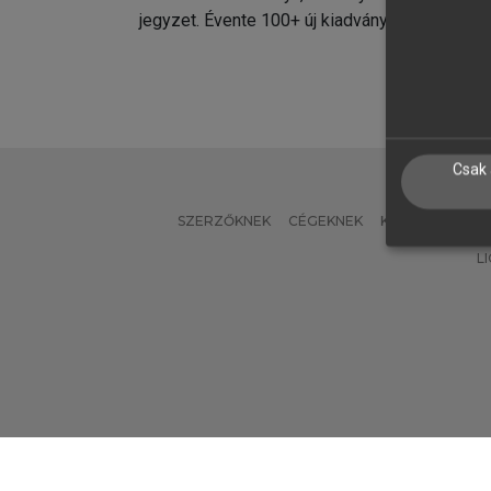
jegyzet. Évente 100+ új kiadvány.
kiadvá
Csak 
SZERZŐKNEK
CÉGEKNEK
KÖNYVTÁROSO
L
Verzió: 2.7.2