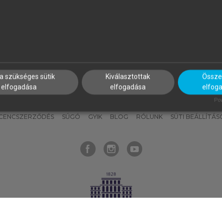
nyokat, hogy bármikor azonnal
részeket, és
készíts
saj
hozzájuk férhess!
jegyzeteket!
a szükséges sütik
Kiválasztottak
Összes
elfogadása
elfogadása
elfog
KNAK
SZERKESZTÉSI ÉS LEKTORÁLÁSI ALAPELVEK
MI – ÁLTALÁNOS
Pow
ICENCSZERZŐDÉS
SÚGÓ
GYIK
BLOG
RÓLUNK
SÜTI BEÁLLÍTÁS