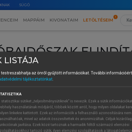
KNAK
SÚGÓ
VENCEIM
MAPPÁIM
KIVONATAIM
LETÖLTÉSEIM
ÓBAIDŐSZAK ELINDÍT
 LISTÁJA
intéséhez lépj be a saját fiókoddal, iskolai azonosítóddal vagy ú
és testreszabhatja az önről gyűjtött információkat.
További információért 
Új felhasználóként
1 óra díjmentes hozzáférésre
vagy jogosult
adatvédelmi tájékoztatónkat
.
k elindításához,
jelentkezz
be meglévő fiókoddal,
vagy hozz lé
A regisztráció után a
próbaidőszak
automatikusan
elindul.
TATISZTIKA
 statisztikai sütiket „teljesítménysütiknek” is nevezik. Ezek a sütik információka
ebhely használatának módjáról, többek között arról, hogy milyen oldalakat kere
ilyen linkekre kattintott. Ezek az információk a felhasználó azonosítására nem
ÚJ FIÓK 
ÁT FIÓKKAL
asználhatóak, mivel az adatok összesítettek és anonimizáltak. Céljuk kizáróla
1 óra díjme
unkcióinak javítása. Ezek közé tartoznak a harmadik féltől származó elemzési
zolgáltatásokhoz tartozó sütik; ilyen elemzési szolgáltatások a látogatóelemz