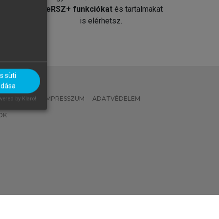
át
MeRSZ+ funkciókat
és tartalmakat
is elérhetsz.
 süti
adása
 IRÁNYELVEK
IMPRESSZUM
ADATVÉDELEM
ered by Klaro!
OK