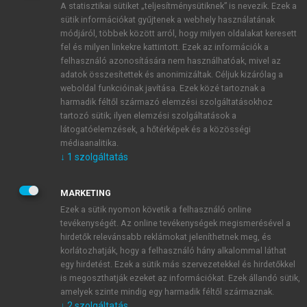
A statisztikai sütiket „teljesítménysütiknek” is nevezik. Ezek a
sütik információkat gyűjtenek a webhely használatának
módjáról, többek között arról, hogy milyen oldalakat keresett
ÚJ FIÓK LÉTREHOZÁSA
fel és milyen linkekre kattintott. Ezek az információk a
1 óra díjmentes hozzáférés
felhasználó azonosítására nem használhatóak, mivel az
adatok összesítettek és anonimizáltak. Céljuk kizárólag a
weboldal funkcióinak javítása. Ezek közé tartoznak a
E-MAIL-CÍM
harmadik féltől származó elemzési szolgáltatásokhoz
tartozó sütik; ilyen elemzési szolgáltatások a
látogatóelemzések, a hőtérképek és a közösségi
NÉV
médiaanalitika.
↓
1
szolgáltatás
JELSZÓ
MARKETING
Ezek a sütik nyomon követik a felhasználó online
tevékenységét. Az online tevékenységek megismerésével a
JELSZÓ ÚJRA
hirdetők relevánsabb reklámokat jeleníthetnek meg, és
korlátozhatják, hogy a felhasználó hány alkalommal láthat
egy hirdetést. Ezek a sütik más szervezetekkel és hirdetőkkel
is megoszthatják ezeket az információkat. Ezek állandó sütik,
Kérek értesítést a MeRSZ újdonságairól, akcióiról.
amelyek szinte mindig egy harmadik féltől származnak.
↓
2
szolgáltatás