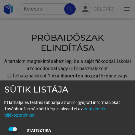
person
search
menu
BELÉPÉS
PRÓBAIDŐSZAK
ELINDÍTÁSA
A tartalom megtekintéséhez lépj be a saját fiókoddal, iskolai
azonosítóddal vagy új felhasználóként.
Új felhasználóként
1 óra díjmentes hozzáférésre
vagy
jogosult.
SÜTIK LISTÁJA
A próbaidőszak elindításához,
jelentkezz
be meglévő
fiókoddal,
vagy hozz létre új fiókot.
Itt láthatja és testreszabhatja az önről gyűjtött információkat.
További információért kérjük, olvasd el az
adatvédelmi
A regisztráció után a
próbaidőszak
automatikusan
elindul.
tájékoztatónkat
.
BELÉPÉS SAJÁT FIÓKKAL
STATISZTIKA