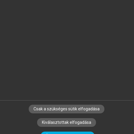
Jelöld meg a számodra fontos részeket, és
készíts
saját
jegyzeteket!
Egyéni előfizetéssel további
MeRSZ+ funkciókat
és
tartalmakat is elérhetsz.
Csak a szükséges sütik elfogadása
SZERZŐKNEK
CÉGEKNEK
KÖNYVTÁROSOKNAK
Kiválasztottak elfogadása
SZERKESZTÉSI ÉS LEKTORÁLÁSI ALAPELVEK