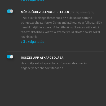
Kérek értesítést az Akadémiai Kiadó Zrt. újdonságairól,
akcióiról.
MŰKÖDÉSHEZ ELENGEDHETETLEN
(mindig szükséges)
Az
Adatkezelési tájékoztatóban
foglaltakat tudomásul
veszem és elfogadom.
Ezek a sütik elengedhetetlenek az oldalunkon történő
Az
Általános vásárlási feltételeket
, valamint a
szotar.net
és a
böngészéshez,a funkciók használatához, és a felhasználók
mersz.hu
oldalak licencszerződéseiben foglaltakat
nem tilthatják le azokat. A feltétlenül szükséges sütik közé
tudomásul veszem és elfogadom.
tartoznak többek között a személyre szabott beállításokat
kezelő sütik.
↓
3
szolgáltatás
KIPRÓBÁLOM
ÖSSZES APP ÁTKAPCSOLÁSA
Használja ezt a kapcsolót az összes alkalmazás
engedélyezéséhez/letiltásához.
MIÉRT ÉRDEMES A MERSZ ONLINE
OKOSKÖNYVTÁRAT HASZNÁLNI?